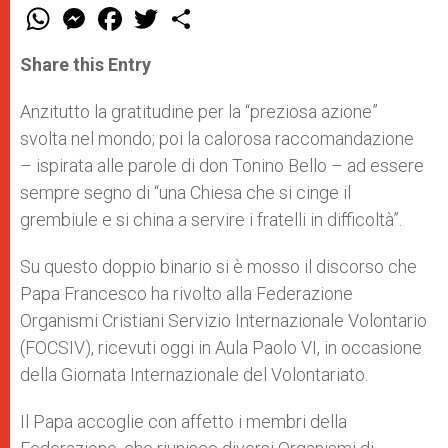
W
M
F
T
S
h
e
a
w
h
a
s
c
i
a
t
s
e
t
r
Share this Entry
s
e
b
t
e
A
n
o
e
p
g
o
r
Anzitutto la gratitudine per la “preziosa azione”
p
e
k
svolta nel mondo; poi la calorosa raccomandazione
r
– ispirata alle parole di don Tonino Bello – ad essere
sempre segno di “una Chiesa che si cinge il
grembiule e si china a servire i fratelli in difficoltà”.
Su questo doppio binario si è mosso il discorso che
Papa Francesco ha rivolto alla Federazione
Organismi Cristiani Servizio Internazionale Volontario
(FOCSIV), ricevuti oggi in Aula Paolo VI, in occasione
della Giornata Internazionale del Volontariato.
Il Papa accoglie con affetto i membri della