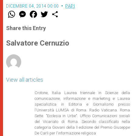
DICEMBRE 04, 2014 00:00
PAPI
W
M
F
T
S
h
e
a
w
h
a
s
c
i
a
t
s
e
t
r
Share this Entry
s
e
b
t
e
A
n
o
e
p
g
o
r
Salvatore Cernuzio
p
e
k
r
View all articles
Crotone, Italia Laurea triennale in Scienze della
comunicazione, informazione e marketing e Laurea
specialistica in Editoria e Giornalismo presso
l'Università LUMSA di Roma. Radio Vaticana. Roma
Sette. "Ecclesia in Urbe". Ufficio Comunicazioni sociali
del Vicariato di Roma. Secondo classificato nella
categoria Giovani della II edizione del Premio Giuseppe
De Carli per l'informazione religiosa