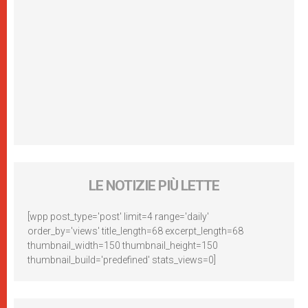
LE NOTIZIE PIÙ LETTE
[wpp post_type='post' limit=4 range='daily'
order_by='views' title_length=68 excerpt_length=68
thumbnail_width=150 thumbnail_height=150
thumbnail_build='predefined' stats_views=0]