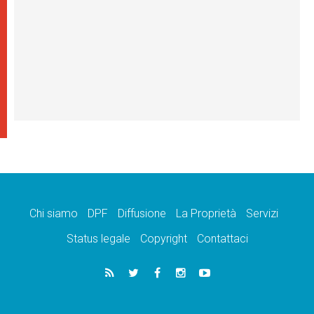
Chi siamo
DPF
Diffusione
La Proprietà
Servizi
Status legale
Copyright
Contattaci