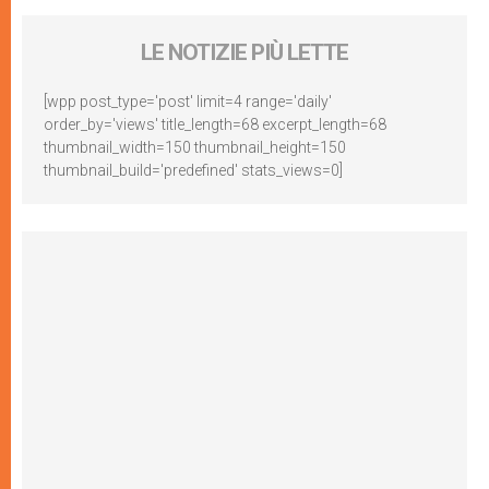
LE NOTIZIE PIÙ LETTE
[wpp post_type='post' limit=4 range='daily'
order_by='views' title_length=68 excerpt_length=68
thumbnail_width=150 thumbnail_height=150
thumbnail_build='predefined' stats_views=0]