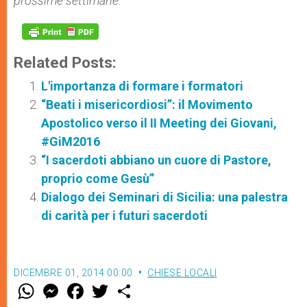
prossime settimane.
Related Posts:
L'importanza di formare i formatori
“Beati i misericordiosi”: il Movimento
Apostolico verso il II Meeting dei Giovani,
#GiM2016
“I sacerdoti abbiano un cuore di Pastore,
proprio come Gesù”
Dialogo dei Seminari di Sicilia: una palestra
di carità per i futuri sacerdoti
DICEMBRE 01, 2014 00:00
CHIESE LOCALI
W
M
F
T
S
h
e
a
w
h