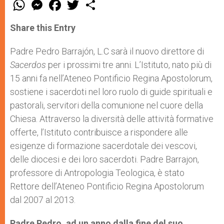
W
M
F
T
S
h
e
a
w
h
a
s
c
i
a
t
s
e
t
r
Share this Entry
s
e
b
t
e
A
n
o
e
p
g
o
r
Padre Pedro Barrajón, L.C sarà il nuovo direttore di
p
e
k
Sacerdos
r
per i prossimi tre anni. L’Istituto, nato più di
15 anni fa nell’Ateneo Pontificio Regina Apostolorum,
sostiene i sacerdoti nel loro ruolo di guide spirituali e
pastorali, servitori della comunione nel cuore della
Chiesa. Attraverso la diversità delle attività formative
offerte, l’Istituto contribuisce a rispondere alle
esigenze di formazione sacerdotale dei vescovi,
delle diocesi e dei loro sacerdoti. Padre Barrajon,
professore di Antropologia Teologica, è stato
Rettore dell’Ateneo Pontificio Regina Apostolorum
dal 2007 al 2013.
Padre Pedro, ad un anno dalla fine del suo