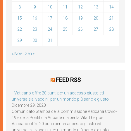
8
9
10
11
12
13
14
15
16
17
18
19
20
21
22
23
24
25
26
27
28
29
30
31
« Nov
Gen »
FEED RSS
Il Vaticano offre 20 punti per un accesso giusto ed
universale ai vaccini, per un mondo più sano e giusto
Dicembre 29, 2020
Comunicato Stampa della Commissione Vaticana Covid-
19 e della Pontificia Accademia per la Vita The post Il
Vaticano offre 20 punti per un accesso giusto ed
universale ai vaccini, per un mondo più sano e giusto