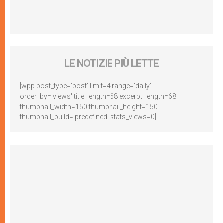
LE NOTIZIE PIÙ LETTE
[wpp post_type='post' limit=4 range='daily'
order_by='views' title_length=68 excerpt_length=68
thumbnail_width=150 thumbnail_height=150
thumbnail_build='predefined' stats_views=0]