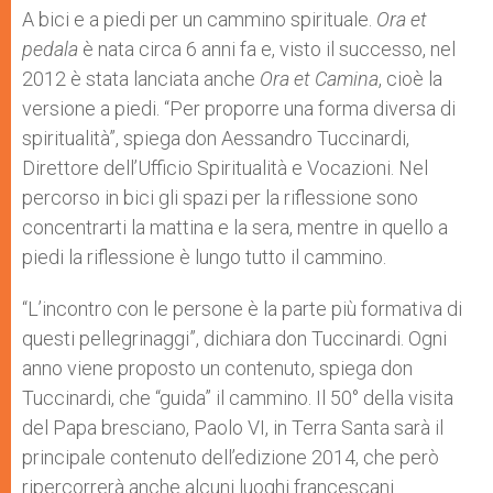
p
g
o
r
A bici e a piedi per un cammino spirituale.
Ora et
p
e
k
pedala
è nata circa 6 anni fa e, visto il successo, nel
r
2012 è stata lanciata anche
Ora et Camina
, cioè la
versione a piedi. “Per proporre una forma diversa di
spiritualità”, spiega don Aessandro Tuccinardi,
Direttore dell’Ufficio Spiritualità e Vocazioni. Nel
percorso in bici gli spazi per la riflessione sono
concentrarti la mattina e la sera, mentre in quello a
piedi la riflessione è lungo tutto il cammino.
“L’incontro con le persone è la parte più formativa di
questi pellegrinaggi”, dichiara don Tuccinardi. Ogni
anno viene proposto un contenuto, spiega don
Tuccinardi, che “guida” il cammino. Il 50° della visita
del Papa bresciano, Paolo VI, in Terra Santa sarà il
principale contenuto dell’edizione 2014, che però
ripercorrerà anche alcuni luoghi francescani.