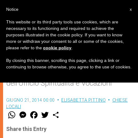
IT
Notice
x
This website or its third party tools use cookies, which are
necessary to its functioning and required to achieve the
purposes illustrated in the cookie policy. If you want to know
Ora et… pedala
more or withdraw your consent to all or some of the cookies,
please refer to the
cookie policy
.
By closing this banner, scrolling this page, clicking a link or
Originale iniziativa estiva di spiritualità
continuing to browse otherwise, you agree to the use of cookies.
della Diocesi di Brescia, in particolare
dell’Ufficio Spiritualità e Vocazioni
GIUGNO 21, 2014 00:00
ELISABETTA PITTINO
CHIESE
LOCALI
W
M
F
T
S
h
e
a
w
h
a
s
c
i
a
t
s
e
t
r
Share this Entry
s
e
b
t
e
A
n
o
e