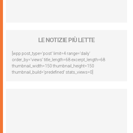
LE NOTIZIE PIÙ LETTE
[wpp post_type='post' limit=4 range='daily'
order_by='views' title_length=68 excerpt_length=68
thumbnail_width=150 thumbnail_height=150
thumbnail_build='predefined' stats_views=0]