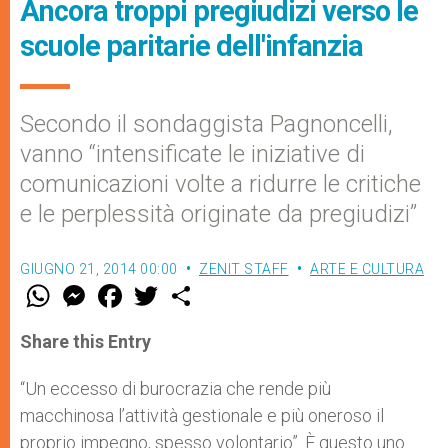
Ancora troppi pregiudizi verso le
scuole paritarie dell'infanzia
Secondo il sondaggista Pagnoncelli,
vanno “intensificate le iniziative di
comunicazioni volte a ridurre le critiche
e le perplessità originate da pregiudizi”
GIUGNO 21, 2014 00:00
ZENIT STAFF
ARTE E CULTURA
W
M
F
T
S
h
e
a
w
h
a
s
c
i
a
t
s
e
t
r
Share this Entry
s
e
b
t
e
A
n
o
e
p
g
o
r
“Un eccesso di burocrazia che rende più
p
e
k
macchinosa l’attività gestionale e più oneroso il
r
proprio impegno, spesso volontario”. È questo uno