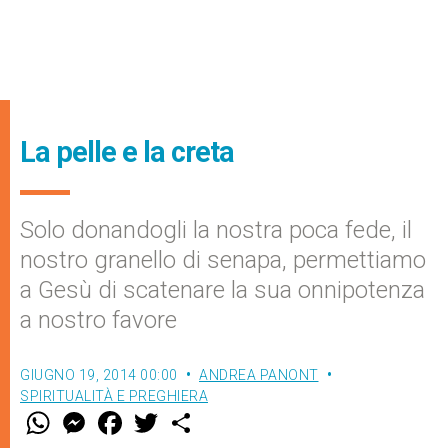
La pelle e la creta
Solo donandogli la nostra poca fede, il
nostro granello di senapa, permettiamo
a Gesù di scatenare la sua onnipotenza
a nostro favore
GIUGNO 19, 2014 00:00
ANDREA PANONT
SPIRITUALITÀ E PREGHIERA
W
M
F
T
S
h
e
a
w
h
a
s
c
i
a