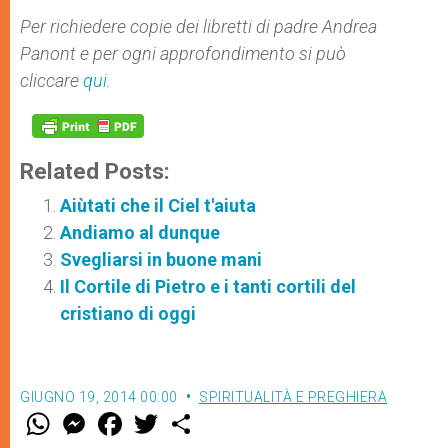
Per richiedere copie dei libretti di padre Andrea
Panont e per ogni approfondimento si può
cliccare
qui
.
Related Posts:
Aiùtati che il Ciel t'aiuta
Andiamo al dunque
Svegliarsi in buone mani
Il Cortile di Pietro e i tanti cortili del
cristiano di oggi
GIUGNO 19, 2014 00:00
SPIRITUALITÀ E PREGHIERA
W
M
F
T
S
h
e
a
w
h
a
s
c
i
a