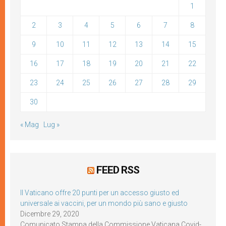
1
2
3
4
5
6
7
8
9
10
11
12
13
14
15
16
17
18
19
20
21
22
23
24
25
26
27
28
29
30
« Mag
Lug »
FEED RSS
Il Vaticano offre 20 punti per un accesso giusto ed
universale ai vaccini, per un mondo più sano e giusto
Dicembre 29, 2020
Comunicato Stampa della Commissione Vaticana Covid-