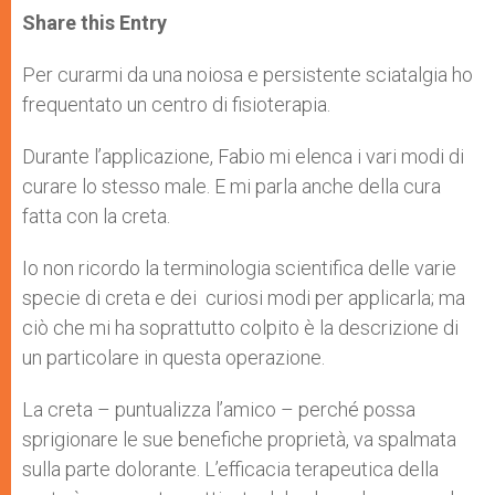
t
s
e
t
r
Share this Entry
s
e
b
t
e
A
n
o
e
p
g
o
r
Per curarmi da una noiosa e persistente sciatalgia ho
p
e
k
frequentato un centro di fisioterapia.
r
Durante l’applicazione, Fabio mi elenca i vari modi di
curare lo stesso male. E mi parla anche della cura
fatta con la creta.
Io non ricordo la terminologia scientifica delle varie
specie di creta e dei curiosi modi per applicarla; ma
ciò che mi ha soprattutto colpito è la descrizione di
un particolare in questa operazione.
La creta – puntualizza l’amico – perché possa
sprigionare le sue benefiche proprietà, va spalmata
sulla parte dolorante. L’efficacia terapeutica della