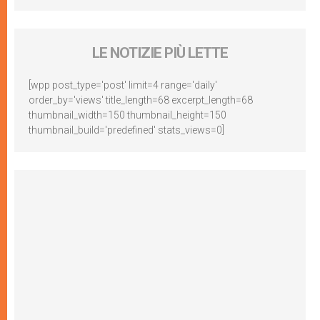
LE NOTIZIE PIÙ LETTE
[wpp post_type='post' limit=4 range='daily'
order_by='views' title_length=68 excerpt_length=68
thumbnail_width=150 thumbnail_height=150
thumbnail_build='predefined' stats_views=0]