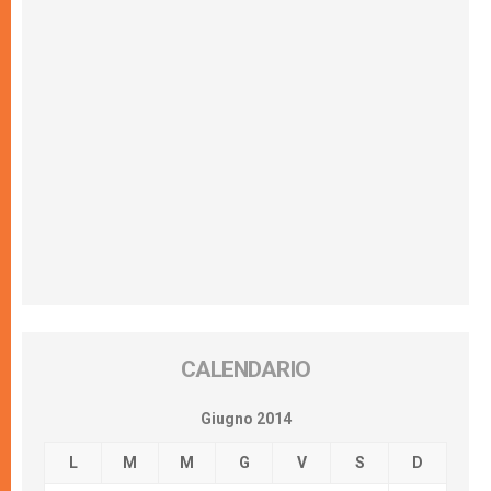
CALENDARIO
Giugno 2014
L
M
M
G
V
S
D