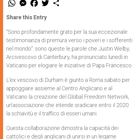
W
M
F
T
S
h
e
a
w
h
a
s
c
i
a
t
s
e
t
r
Share this Entry
s
e
b
t
e
A
n
o
e
p
g
o
r
“Sono profondamente grato per la sua eccezionale
p
e
k
testimonianza di premura verso i poveri e i sofferenti
r
nel mondo”: sono queste le parole che Justin Welby,
Arcivescovo di Canterbury, ha pronunciato lunedì in
Vaticano per elogiare le iniziative di Papa Francesco.
L’ex vescovo di Durham è giunto a Roma sabato per
appoggiare assieme al Centro Anglicano e al
Vaticano la creazione del Global Freedom Network,
un’associazione che intende sradicare entro il 2020
la schiavitù e il traffico di esseri umani.
Questa collaborazione dimostra la capacità dei
cattolici e degli anglicani di unirsi in un legame