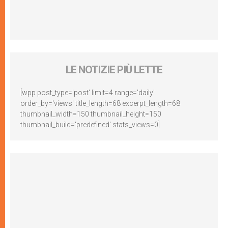
LE NOTIZIE PIÙ LETTE
[wpp post_type='post' limit=4 range='daily'
order_by='views' title_length=68 excerpt_length=68
thumbnail_width=150 thumbnail_height=150
thumbnail_build='predefined' stats_views=0]