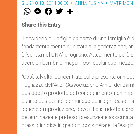
GIUGNO 18, 2014 00:00
ANNA FUSINA
MATRIMONI
W
M
F
T
S
h
e
a
w
h
a
s
c
i
a
t
s
e
t
r
Share this Entry
s
e
b
t
e
A
n
o
e
p
g
o
r
Il desiderio di un figlio da parte di una famiglia
p
e
k
fondamentalmente orientata alla generazione, anzi,
r
è “scritta nel DNA” di ognuno. Attualmente però s
avere un bambino, magari con qualunque mezzo, 
“Così, talvolta, concentrata sulla presunta onnip
Fogliazza dell’Ai.Bi. (Associazione Amici dei Bambi
cosiddetto prodotto del concepimento; non impo
quanto desiderato, comunque ed in ogni caso. L
logiche di riproduzione, dove il figlio ridotto a 
determinazione preteso: presunzione assicurata 
prassi giuridica in grado di considerare la “esigibi