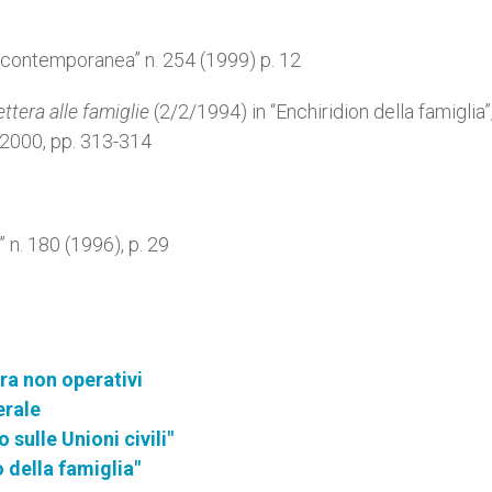
 contemporanea” n. 254 (1999) p. 12
tera alle famiglie
(2/2/1994) in “Enchiridion della famiglia”,
a 2000, pp. 313-314
” n. 180 (1996), p. 29
ra non operativi
erale
o sulle Unioni civili"
o della famiglia"