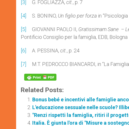
[3]
G. FOGLIAZZA,
cit.
, p. 7
[4]
S. BONINO,
Un figlio per forza
in “Psicologia
[5]
GIOVANNI PAOLO II,
Gratissimam Sane – Let
Pontificio Consiglio per la famiglia, EDB, Bologn
[6]
A. PESSINA,
cit.
, p. 24
[7]
M.T. PEDROCCO BIANCARDI,
in “La Famiglia
Related Posts:
Bonus bebé e incentivi alle famiglie anco
L'educazione sessuale nelle scuole? Illib
"Renzi rispetti la famiglia, ritiri il progett
Italia. È giunta l'ora di "Misure a sostegn