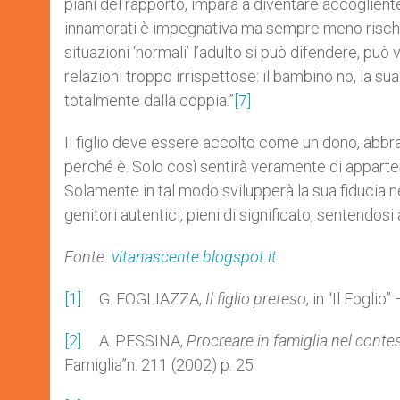
piani del rapporto, impara a diventare accogliente
innamorati è impegnativa ma sempre meno rischio
situazioni ‘normali’ l’adulto si può difendere, può 
relazioni troppo irrispettose: il bambino no, la su
totalmente dalla coppia.”
[7]
Il figlio deve essere accolto come un dono, abbrac
perché è. Solo così sentirà veramente di appartene
Solamente in tal modo svilupperà la sua fiducia n
genitori autentici, pieni di significato, sentendo
Fonte:
vitanascente.blogspot.it
[1]
G. FOGLIAZZA,
Il figlio preteso
, in “Il Foglio
[2]
A. PESSINA,
Procreare in famiglia nel contes
Famiglia”n. 211 (2002) p. 25