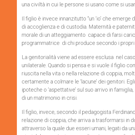
una civiltà in cui le persone si usano come si usa
Il figlio è invece innanzitutto “un ‘io’ che emerg
di accoglienza e di custodia. Maternità e paterni
morale di un atteggiamento capace di farsi caric
programmatrice di chi produce secondo i propri te
La genitorialità viene ad essere esclusa nel caso i
unilaterale. Quando si pensa e si vuole il figlio 
riuscita nella vita o nella relazione di coppia, mo
certamente a colmare le ‘lacune’ dei genitori. Eg
ipoteche o ‘aspettative’ sul suo arrivo in famiglia
di un matrimonio in crisi.
Il figlio, invece, secondo il pedagogista Ferdinand
relazione di coppia, che arriva a trasformarsi in 
attraverso la quale due esseri umani, legati da un