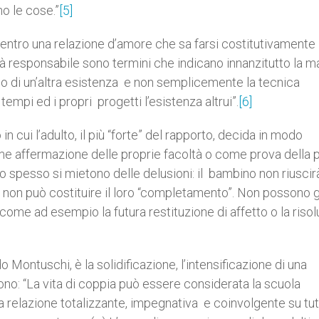
no le cose.”
[5]
e dentro una relazione d’amore che sa farsi costitutivamente
tà responsabile sono termini che indicano innanzitutto la ma
o di un’altra esistenza e non semplicemente la tecnica
mpi ed i propri progetti l’esistenza altrui”.
[6]
n cui l’adulto, il più “forte” del rapporto, decida in modo
come affermazione delle proprie facoltà o come prova della 
lto spesso si mietono delle delusioni: il bambino non riuscir
li non può costituire il loro “completamento”. Non possono 
, come ad esempio la futura restituzione di affetto o la riso
o Montuschi, è la solidificazione, l’intensificazione di una
dono: “La vita di coppia può essere considerata la scuola
a relazione totalizzante, impegnativa e coinvolgente su tutt