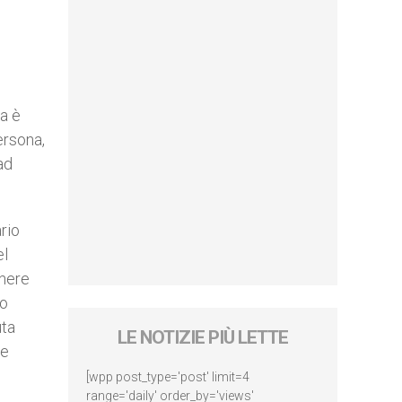
ia è
ersona,
ad
rio
el
enere
do
uta
LE NOTIZIE PIÙ LETTE
re
[wpp post_type='post' limit=4
range='daily' order_by='views'