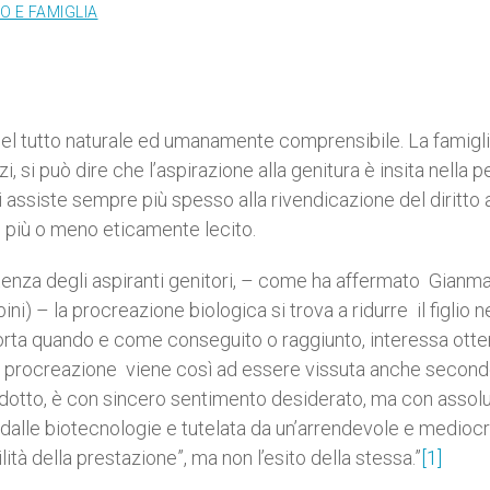
O E FAMIGLIA
 è del tutto naturale ed umanamente comprensibile. La famigl
 si può dire che l’aspirazione alla genitura è insita nella p
i assiste sempre più spesso alla rivendicazione del diritto 
più o meno eticamente lecito.
otenza degli aspiranti genitori, – come ha affermato Gianma
ni) – la procreazione biologica si trova a ridurre il figlio n
rta quando e come conseguito o raggiunto, interessa ott
a procreazione viene così ad essere vissuta anche secon
prodotto, è con sincero sentimento desiderato, ma con assol
dalle biotecnologie e tutelata da un’arrendevole e medioc
lità della prestazione”, ma non l’esito della stessa.”
[1]