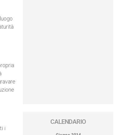
 luogo
turità
propria
à
gravare
luzione
CALENDARIO
i i