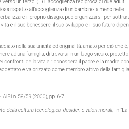
 verso un terzo. (…) L’accoglienza reciproca di due adulti
sa rispetto all’accoglienza di un bambino: almeno nelle
verbalizzare il proprio disagio, può organizzarsi per sottrars
a vita e il suo benessere, il suo sviluppo e il suo futuro dip
ciato nella sua unicità ed originalità, amato per ciò che è, 
re ad una famiglia, di trovarsi in un luogo sicuro, protetto
ei confronti della vita e riconoscerà il padre e la madre c
si accettato e valorizzato come membro attivo della famiglia
” – AIBI n. 58/59 (2000), pp. 6-7
to della cultura tecnologica: desideri e valori morali
, in “La