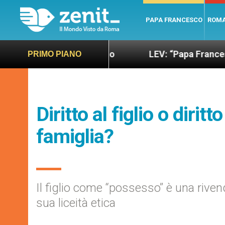
PAPA FRANCESCO
ROM
 più sano e giusto
LEV: “Papa Francesco. Un uo
PRIMO PIANO
Diritto al figlio o diri
famiglia?
Il figlio come “possesso” è una riven
sua liceità etica