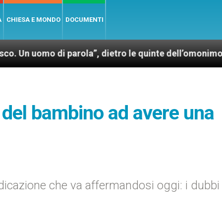
A
CHIESA E MONDO
DOCUMENTI
mo di parola”, dietro le quinte dell’omonimo film di 
tto del bambino ad avere una
dicazione che va affermandosi oggi: i dubbi 