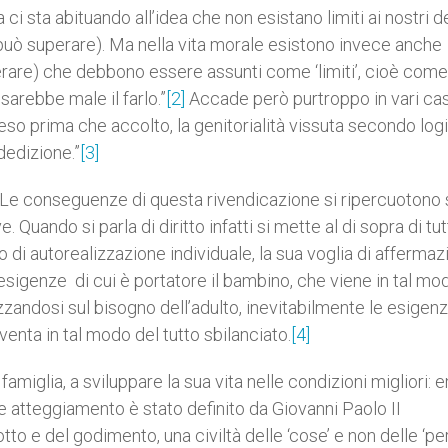
ci sta abituando all’idea che non esistano limiti ai nostri d
 può superare). Ma nella vita morale esistono invece anche
rare) che debbono essere assunti come ‘limiti’, cioè come
arebbe male il farlo.”
[2]
Accade però purtroppo in vari ca
preteso prima che accolto, la genitorialità vissuta secondo log
dedizione.”
[3]
 Le conseguenze di questa rivendicazione si ripercuotono 
. Quando si parla di diritto infatti si mette al di sopra di tu
o di autorealizzazione individuale, la sua voglia di afferma
i esigenze di cui è portatore il bambino, che viene in tal mo
zzandosi sul bisogno dell’adulto, inevitabilmente le esigen
enta in tal modo del tutto sbilanciato.
[4]
famiglia, a sviluppare la sua vita nelle condizioni migliori:
 Tale atteggiamento è stato definito da Giovanni Paolo II
odotto e del godimento, una civiltà delle ‘cose’ e non delle ‘pe