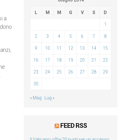
Giugno 2014
L
M
M
G
V
S
D
i a
1
endono
2
3
4
5
6
7
8
9
10
11
12
13
14
15
anzi,
.
16
17
18
19
20
21
22
ome
23
24
25
26
27
28
29
.
30
« Mag
Lug »
FEED RSS
Il Vaticano offre 20 punti per un accesso