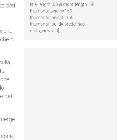
title_length=68 excerpt_length=68
esideri
thumbnail_width=150
thumbnail_height=150
thumbnail_build='predefined'
si che
stats_views=0]
iche di
sulla
tto
zione
do
ze del
 emerge
rsone’,