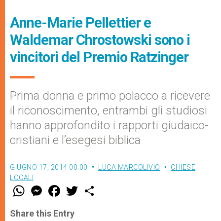
Anne-Marie Pellettier e
Waldemar Chrostowski sono i
vincitori del Premio Ratzinger
Prima donna e primo polacco a ricevere
il riconoscimento, entrambi gli studiosi
hanno approfondito i rapporti giudaico-
cristiani e l’esegesi biblica
GIUGNO 17, 2014 00:00
LUCA MARCOLIVIO
CHIESE
LOCALI
W
M
F
T
S
h
e
a
w
h
a
s
c
i
a
t
s
e
t
r
Share this Entry
s
e
b
t
e