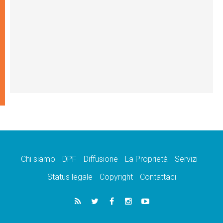
Chi siamo
DPF
Diffusione
La Proprietà
Servizi
Status legale
Copyright
Contattaci