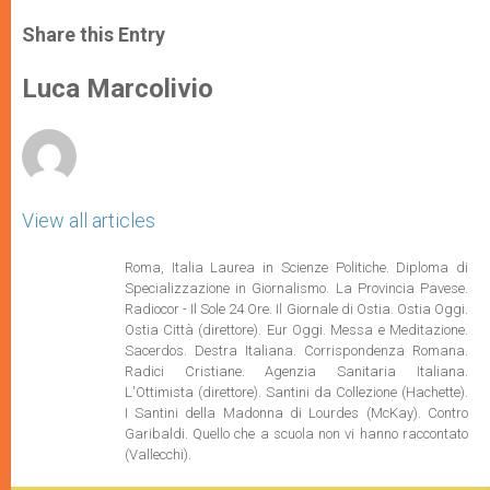
a
s
c
i
a
t
s
e
t
r
Share this Entry
s
e
b
t
e
A
n
o
e
p
g
o
r
Luca Marcolivio
p
e
k
r
View all articles
Roma, Italia Laurea in Scienze Politiche. Diploma di
Specializzazione in Giornalismo. La Provincia Pavese.
Radiocor - Il Sole 24 Ore. Il Giornale di Ostia. Ostia Oggi.
Ostia Città (direttore). Eur Oggi. Messa e Meditazione.
Sacerdos. Destra Italiana. Corrispondenza Romana.
Radici Cristiane. Agenzia Sanitaria Italiana.
L'Ottimista (direttore). Santini da Collezione (Hachette).
I Santini della Madonna di Lourdes (McKay). Contro
Garibaldi. Quello che a scuola non vi hanno raccontato
(Vallecchi).