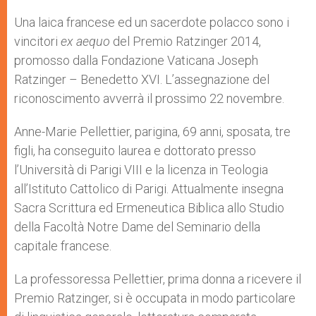
A
n
o
e
p
g
o
r
Una laica francese ed un sacerdote polacco sono i
p
e
k
vincitori
ex aequo
r
del Premio Ratzinger 2014,
promosso dalla Fondazione Vaticana Joseph
Ratzinger – Benedetto XVI. L’assegnazione del
riconoscimento avverrà il prossimo 22 novembre.
Anne-Marie Pellettier, parigina, 69 anni, sposata, tre
figli, ha conseguito laurea e dottorato presso
l’Università di Parigi VIII e la licenza in Teologia
all’Istituto Cattolico di Parigi. Attualmente insegna
Sacra Scrittura ed Ermeneutica Biblica allo Studio
della Facoltà Notre Dame del Seminario della
capitale francese.
La professoressa Pellettier, prima donna a ricevere il
Premio Ratzinger, si è occupata in modo particolare