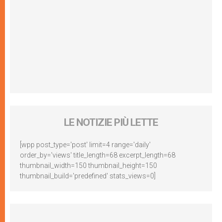
LE NOTIZIE PIÙ LETTE
[wpp post_type='post' limit=4 range='daily'
order_by='views' title_length=68 excerpt_length=68
thumbnail_width=150 thumbnail_height=150
thumbnail_build='predefined' stats_views=0]