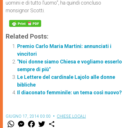
uomini e di tutto l’uomo”, ha quindi concluso
monsignor Scotti.
Related Posts:
Premio Carlo Maria Martini: annunciati i
vincitori
"Noi donne siamo Chiesa e vogliamo esserlo
sempre di più"
Le Lettere del cardinale Lajolo alle donne
bibliche
Il diaconato femminile: un tema così nuovo?
GIUGNO 17, 2014 00:00
CHIESE LOCALI
W
M
F
T
S
h
e
a
w
h