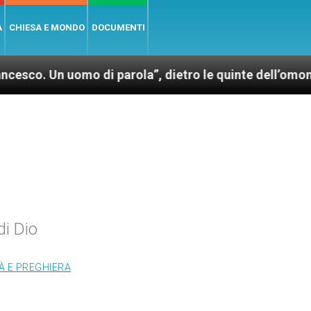
A
CHIESA E MONDO
DOCUMENTI
uomo di parola”, dietro le quinte dell’omonimo film d
di Dio
TÀ E PREGHIERA