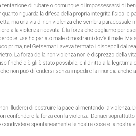
entazione di rubare o comunque di impossessarsi di beni 
uanto riguarda la difesa della propria integrità fisica le pa
detta, ma una via di non violenza che sembra paradossale 
riore alla violenza ricevuta. È la forza che cogliamo per es
erdote: «se ho parlato male dimostrami dov’è il male. Ma 
oco prima, nel Getsemani, aveva fermato i discepoli dal rea
etro. La forza della non violenza non è disprezzo della vita 
finché ciò gli è stato possibile, e il diritto alla legittima 
e che non può difendersi, senza impedire la rinuncia anche a
 non illuderci di costruire la pace alimentando la violenza. 
i non confondere la forza con la violenza. Donaci soprattutto 
to condividere spontaneamente le nostre cose e la nostra v