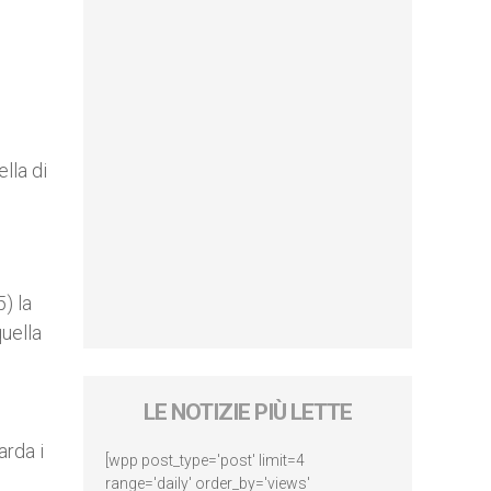
lla di
) la
quella
LE NOTIZIE PIÙ LETTE
arda i
[wpp post_type='post' limit=4
range='daily' order_by='views'