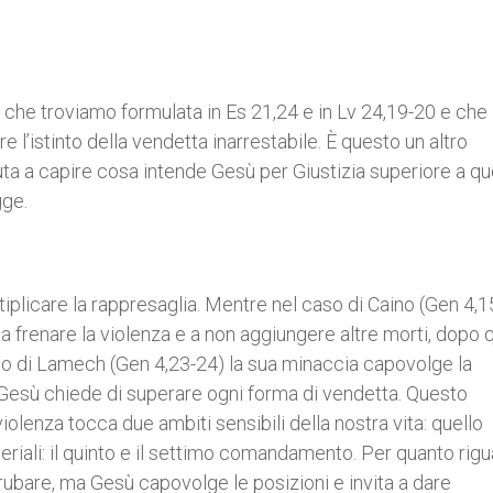
 che troviamo formulata in Es 21,24 e in Lv 24,19-20 e che
 l’istinto della vendetta inarrestabile. È questo un altro
a a capire cosa intende Gesù per Giustizia superiore a que
gge.
iplicare la rappresaglia. Mentre nel caso di Caino (Gen 4,15
a frenare la violenza e a non aggiungere altre morti, dopo 
aso di Lamech (Gen 4,23-24) la sua minaccia capovolge la
. Gesù chiede di superare ogni forma di vendetta. Questo
olenza tocca due ambiti sensibili della nostra vita: quello
ateriali: il quinto e il settimo comandamento. Per quanto rigu
rubare, ma Gesù capovolge le posizioni e invita a dare