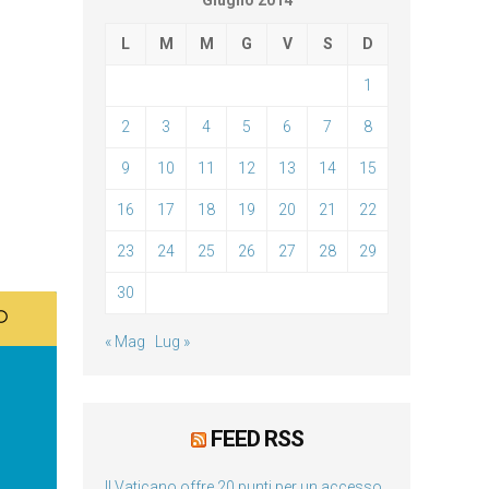
Giugno 2014
L
M
M
G
V
S
D
1
2
3
4
5
6
7
8
9
10
11
12
13
14
15
16
17
18
19
20
21
22
23
24
25
26
27
28
29
30
« Mag
Lug »
FEED RSS
Il Vaticano offre 20 punti per un accesso