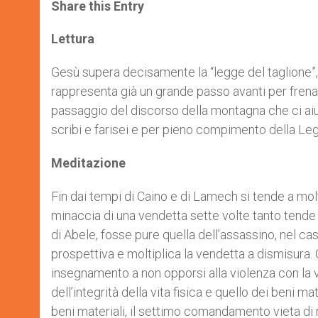
t
s
e
t
r
Share this Entry
s
e
b
t
e
A
n
o
e
p
g
o
r
Lettura
p
e
k
r
Gesù supera decisamente la “legge del taglione”,
rappresenta già un grande passo avanti per frenare
passaggio del discorso della montagna che ci aiut
scribi e farisei e per pieno compimento della Le
Meditazione
Fin dai tempi di Caino e di Lamech si tende a molt
minaccia di una vendetta sette volte tanto tende 
di Abele, fosse pure quella dell’assassino, nel c
prospettiva e moltiplica la vendetta a dismisura
insegnamento a non opporsi alla violenza con la vi
dell’integrità della vita fisica e quello dei beni m
beni materiali, il settimo comandamento vieta di 