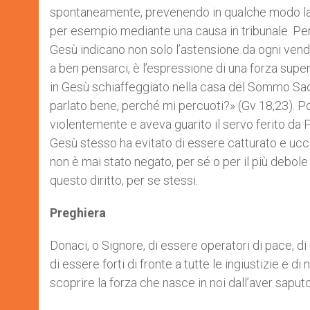
spontaneamente, prevenendo in qualche modo la t
per esempio mediante una causa in tribunale. Per q
Gesù indicano non solo l’astensione da ogni ven
a ben pensarci, è l’espressione di una forza supe
in Gesù schiaffeggiato nella casa del Sommo Sac
parlato bene, perché mi percuoti?» (Gv 18,23). P
violentemente e aveva guarito il servo ferito da Pi
Gesù stesso ha evitato di essere catturato e ucciso 
non è mai stato negato, per sé o per il più debol
questo diritto, per se stessi.
Preghiera
Donaci, o Signore, di essere operatori di pace, di
di essere forti di fronte a tutte le ingiustizie e d
scoprire la forza che nasce in noi dall’aver sapu