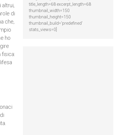
title_length=68 excerpt_length=68
altrui,
thumbnail_width=150
role di
thumbnail_height=150
ma che,
thumbnail_build='predefined'
empio
stats_views=0]
se ho
gire
fisica:
difesa
Donaci
di
ita.