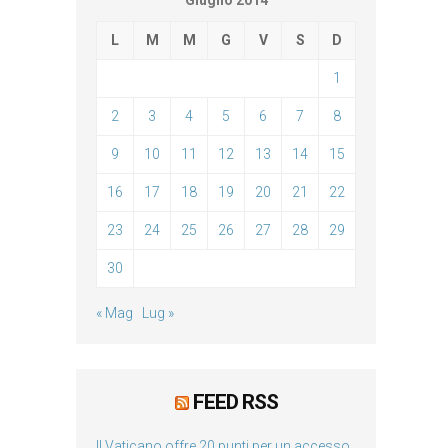
Giugno 2014
L
M
M
G
V
S
D
1
2
3
4
5
6
7
8
9
10
11
12
13
14
15
16
17
18
19
20
21
22
23
24
25
26
27
28
29
30
« Mag
Lug »
FEED RSS
Il Vaticano offre 20 punti per un accesso