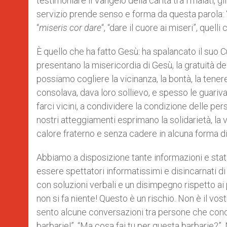
testimoniare il Vangelo della carità tra i malati, gli 
servizio prende senso e forma da questa parola: “m
“
miseris cor dare
“, “dare il cuore ai miseri”, quell
È quello che ha fatto Gesù: ha spalancato il suo C
presentano la misericordia di Gesù, la gratuità del
possiamo cogliere la vicinanza, la bontà, la tene
consolava, dava loro sollievo, e spesso le guariv
farci vicini, a condividere la condizione delle per
nostri atteggiamenti esprimano la solidarietà, la v
calore fraterno e senza cadere in alcuna forma d
Abbiamo a disposizione tante informazioni e statist
essere spettatori informatissimi e disincarnati di
con soluzioni verbali e un disimpegno rispetto ai
non si fa niente! Questo è un rischio. Non è il vos
sento alcune conversazioni tra persone che conos
barbarie!”. “Ma cosa fai tu per questa barbarie?”.