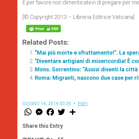
E per favore non dimenticatevi di pregare per me
[© Copyright 2013 – Libreria Editrice Vaticana]
Related Posts:
“Mai più morte e sfruttamento!”. La spe
"Diventare artigiani di misericordia! È co
Mons. Sorrentino: “Assisi diventi la città
Roma: Migranti, nascono due case per rif
GIUGNO 14, 2014 00:00
PAPI
W
M
F
T
S
h
e
a
w
h
a
s
c
i
a
t
s
e
t
r
Share this Entry
s
e
b
t
e
A
n
o
e