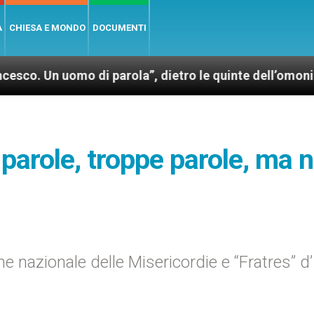
A
CHIESA E MONDO
DOCUMENTI
uomo di parola”, dietro le quinte dell’omonimo film d
 parole, troppe parole, ma 
 nazionale delle Misericordie e “Fratres” d’I