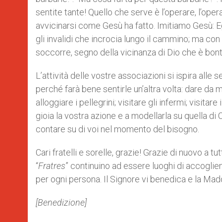
sentite tante! Quello che serve è l’operare, l’oper
avvicinarsi come Gesù ha fatto. Imitiamo Gesù: Egli
gli invalidi che incrocia lungo il cammino; ma co
soccorre, segno della vicinanza di Dio che è bon
L’attività delle vostre associazioni si ispira alle
perché farà bene sentirle un’altra volta: dare da ma
alloggiare i pellegrini; visitare gli infermi; visitar
gioia la vostra azione e a modellarla su quella di 
contare su di voi nel momento del bisogno.
Cari fratelli e sorelle, grazie! Grazie di nuovo a tu
“
Fratres
” continuino ad essere luoghi di accoglie
per ogni persona. Il Signore vi benedica e la Mad
[Benedizione]