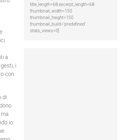
ostro
title_length=68 excerpt_length=68
thumbnail_width=150
thumbnail_height=150
thumbnail_build='predefined'
stats_views=0]
he
ici
ti a
gesti, i
sto con
 di
udono
, ma
ndo io
he
biamo