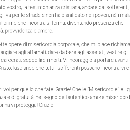
ato vostro, la testimonianza cristiana, andare dai sofferenti,
 va per le strade e non ha pianificato né i poveri, né i mala
n il primo che incontra si ferma, diventando presenza che
tà, provvidenza e amore.
 sette opere di misericordia corporale, che mi piace richiama
ngiare agli affamati; dare da bere agli assetati; vestire gli 
e i carcerati; seppellire i morti. Vi incoraggio a portare avanti
Cristo, lasciando che tutti i sofferenti possano incontrarvi e
tti voi per quello che fate. Grazie! Che le “Misericordie” e i 
nza e di gratuità, nel segno dell’autentico amore misericor
onna vi protegga! Grazie!