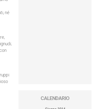
ti, né
re,
ignudi;
 con
gruppi
dioso
CALENDARIO