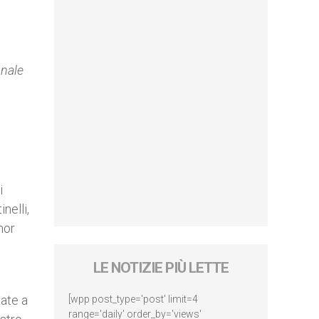
nale
i
nelli,
nor
LE NOTIZIE PIÙ LETTE
nate a
[wpp post_type='post' limit=4
range='daily' order_by='views'