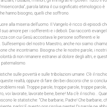
anziani, i disabili, i minori, gli immigrati e i poveri. Tutto il v
isericordia”, parola latina il cui significato etimologico è
i che hanno bisogno, quelli che soffrono.
uore alla miseria dell’uomo. Il Vangelo è ricco di episodi c
 suo amore per i sofferenti e i deboli. Dai racconti evangel
rezza con cui Gesù accostava le persone sofferenti e le
a. Sull’esempio del nostro Maestro, anche noi siamo chiama
sone che incontriamo. Bisogna che le nostre parole, i nostri 
olontà di non rimanere estranei al dolore degli altri, e que
i paternalismo.
iche sulle povertà e sulle tribolazioni umane. C’è il rischio
 queste realtà, oppure di fare dei bei discorsi che si concl
 problemi reali. Troppe parole, troppe parole, troppe parole
tro, voi lavorate, lavorate bene, bene! Ma c’è il rischio… Qua
cono le statistiche: “Che barbarie, Padre! Che barbarie, c
 Niente, parlo! E questo non risolve niente! Di parole ne ab