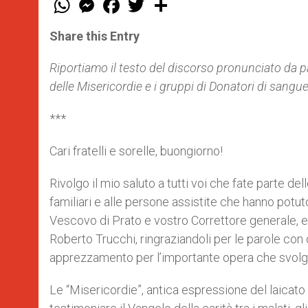
h
e
a
w
h
a
s
c
i
a
t
s
e
t
r
Share this Entry
s
e
b
t
e
A
n
o
e
p
g
o
r
Riportiamo il testo del discorso pronunciato da
p
e
k
delle Misericordie e i gruppi di Donatori di sangue 
r
***
Cari fratelli e sorelle, buongiorno!
Rivolgo il mio saluto a tutti voi che fate parte del
familiari e alle persone assistite che hanno potut
Vescovo di Prato e vostro Correttore generale, e 
Roberto Trucchi, ringraziandoli per le parole con c
apprezzamento per l’importante opera che svolge
Le “Misericordie”, antica espressione del laicato 