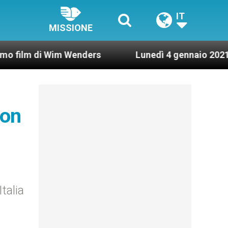
IT
MISSIONE
i Wim Wenders
Lunedì 4 gennaio 2021: Possesso
non
talia