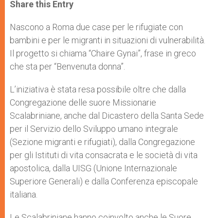
t
s
e
t
r
Share this Entry
s
e
b
t
e
A
n
o
e
p
g
o
r
Nascono a Roma due case per le rifugiate con
p
e
k
bambini e per le migranti in situazioni di vulnerabilità.
r
Il progetto si chiama “Chaire Gynai”, frase in greco
che sta per “Benvenuta donna”.
L’iniziativa è stata resa possibile oltre che dalla
Congregazione delle suore Missionarie
Scalabriniane, anche dal Dicastero della Santa Sede
per il Servizio dello Sviluppo umano integrale
(Sezione migranti e rifugiati), dalla Congregazione
per gli Istituti di vita consacrata e le società di vita
apostolica, dalla UISG (Unione Internazionale
Superiore Generali) e dalla Conferenza episcopale
italiana.
Le Scalabriniane hanno coinvolto anche le Suore