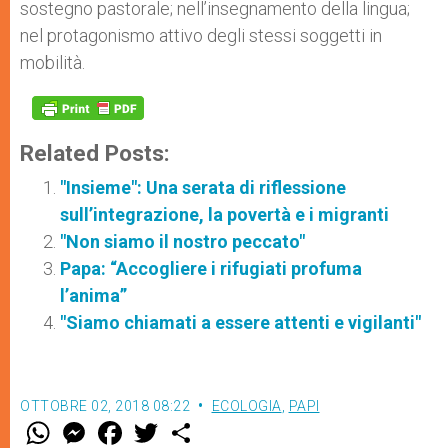
sostegno pastorale; nell’insegnamento della lingua;
nel protagonismo attivo degli stessi soggetti in
mobilità.
Related Posts:
"Insieme": Una serata di riflessione
sull’integrazione, la povertà e i migranti
"Non siamo il nostro peccato"
Papa: “Accogliere i rifugiati profuma
l’anima”
"Siamo chiamati a essere attenti e vigilanti"
OTTOBRE 02, 2018 08:22
ECOLOGIA
,
PAPI
W
M
F
T
S
h
e
a
w
h