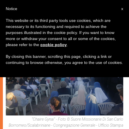
IT
Notice
x
This website or its third party tools use cookies, which are
necessary to its functioning and required to achieve the
,
ECOLOGIA
PAPI
purposes illustrated in the cookie policy. If you want to know
more or withdraw your consent to all or some of the cookies,
please refer to the
cookie policy
.
By closing this banner, scrolling this page, clicking a link or
continuing to browse otherwise, you agree to the use of cookies.
“Chaire Gynai” - Foto © Suore Missionarie Di San Carlo
Borromeo/Scalabriniane - Congregazione Generale - Ufficio Stampa