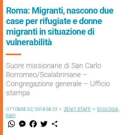
Roma: Migranti, nascono due
case per rifugiate e donne
migranti in situazione di
vulnerabilità
Suore missionarie di San Carlo
Borromeo/Scalabriniane –
Congregazione generale – Ufficio
stampa
OTTOBRE 02, 2018 08:22
ZENIT STAFF
ECOLOGIA
,
PAPI
W
M
F
T
S
h
e
a
w
h
a
s
c
i
a