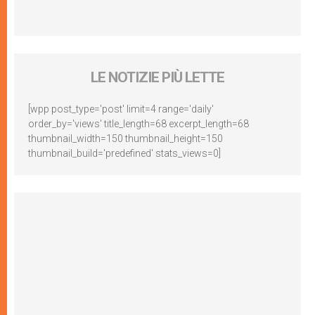
LE NOTIZIE PIÙ LETTE
[wpp post_type='post' limit=4 range='daily'
order_by='views' title_length=68 excerpt_length=68
thumbnail_width=150 thumbnail_height=150
thumbnail_build='predefined' stats_views=0]