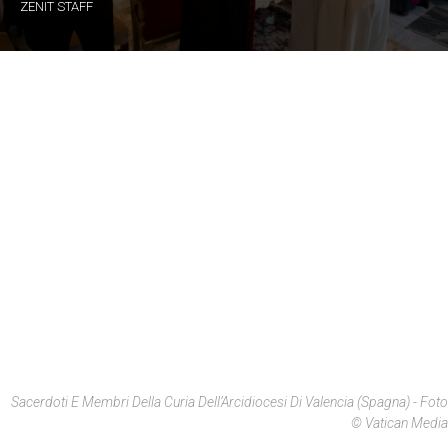
ZENIT STAFF
Sacerdoti E Membri Della Curia Dell’Arcidiocesi Di Valencia (Spagna) - Foto
© Vatican Media