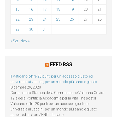
15
16
17
18
19
20
21
22
23
24
25
26
27
28
29
30
31
« Set
Nov »
FEED RSS
Il Vaticano offre 20 punti per un accesso giusto ed
universale ai vaccini, per un mondo più sano e giusto
Dicembre 29, 2020
Comunicato Stampa della Commissione Vaticana Covid-
19 e della Pontificia Accademia per la Vita The post Il
Vaticano offre 20 punti per un accesso giusto ed
universale ai vaccini, per un mondo più sano e giusto
appeared first on ZENIT - Italiano.