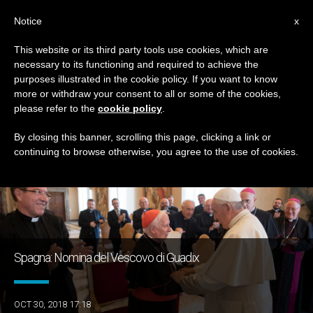
IT
Notice
x
This website or its third party tools use cookies, which are
necessary to its functioning and required to achieve the
GIORNO
purposes illustrated in the cookie policy. If you want to know
Ottobre 30th, 2018
more or withdraw your consent to all or some of the cookies,
please refer to the
cookie policy
.
By closing this banner, scrolling this page, clicking a link or
continuing to browse otherwise, you agree to the use of cookies.
ULTIME NOTIZIE
Spagna: Nomina del Vescovo di Guadix
OCT 30, 2018 17:18