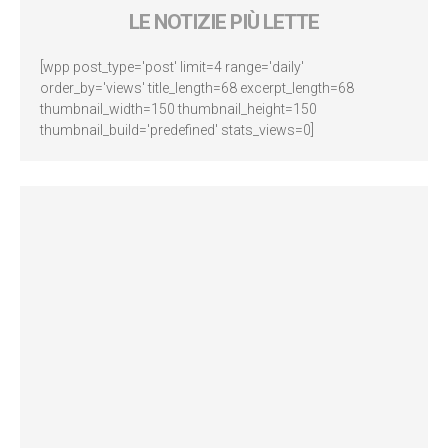
LE NOTIZIE PIÙ LETTE
[wpp post_type='post' limit=4 range='daily'
order_by='views' title_length=68 excerpt_length=68
thumbnail_width=150 thumbnail_height=150
thumbnail_build='predefined' stats_views=0]