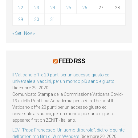
22
23
24
25
26
27
28
29
30
31
« Set
Nov »
FEED RSS
Il Vaticano offre 20 punti per un accesso giusto ed
universale ai vaccini, per un mondo più sano e giusto
Dicembre 29, 2020
Comunicato Stampa della Commissione Vaticana Covid-
19 e della Pontificia Accademia per la Vita The post Il
Vaticano offre 20 punti per un accesso giusto ed
universale ai vaccini, per un mondo più sano e giusto
appeared first on ZENIT - Italiano.
LEV: “Papa Francesco. Un uomo di parola”, dietro le quinte
dell’omonimo film di Wim Wenders
Dicembre 29, 2020