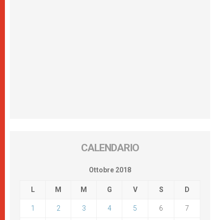
CALENDARIO
Ottobre 2018
L
M
M
G
V
S
D
1
2
3
4
5
6
7