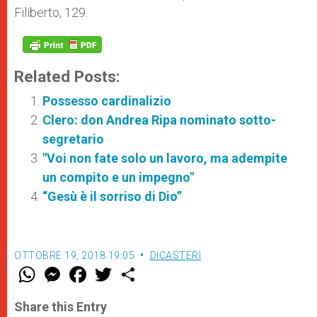
Filiberto, 129.
Related Posts:
Possesso cardinalizio
Clero: don Andrea Ripa nominato sotto-
segretario
"Voi non fate solo un lavoro, ma adempite
un compito e un impegno"
“Gesù è il sorriso di Dio”
OTTOBRE 19, 2018 19:05
DICASTERI
W
M
F
T
S
h
e
a
w
h
a
s
c
i
a
t
s
e
t
r
Share this Entry
s
e
b
t
e