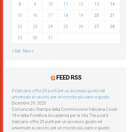
8
9
10
11
12
13
14
15
16
17
18
19
20
21
22
23
24
25
26
27
28
29
30
31
« Set
Nov »
FEED RSS
Il Vaticano offre 20 punti per un accesso giusto ed
universale ai vaccini, per un mondo più sano e giusto
Dicembre 29, 2020
Comunicato Stampa della Commissione Vaticana Covid-
19 e della Pontificia Accademia per la Vita The post Il
Vaticano offre 20 punti per un accesso giusto ed
universale ai vaccini, per un mondo più sano e giusto