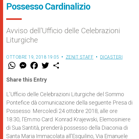
Possesso Cardinalizio
Avviso dell’Ufficio delle Celebrazioni
Liturgiche
OTTOBRE 19, 2018 19:05
ZENIT STAFF
DICASTERI
W
M
F
T
S
h
e
a
w
h
a
s
c
i
a
t
s
e
t
r
Share this Entry
s
e
b
t
e
A
n
o
e
p
g
o
r
L’Ufficio delle Celebrazioni Liturgiche del Sommo
p
e
k
Pontefice dà comunicazione della seguente Presa di
r
Possesso: Mercoledì 24 ottobre 2018, alle ore
18.30, l’Em.mo Card. Konrad Krajewski, Elemosiniere
di Sua Santità, prenderà possesso della Diaconia di
Santa Maria Immacolata all’Esquilino, Via Emanuele