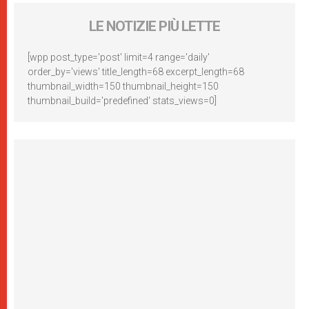
LE NOTIZIE PIÙ LETTE
[wpp post_type='post' limit=4 range='daily'
order_by='views' title_length=68 excerpt_length=68
thumbnail_width=150 thumbnail_height=150
thumbnail_build='predefined' stats_views=0]