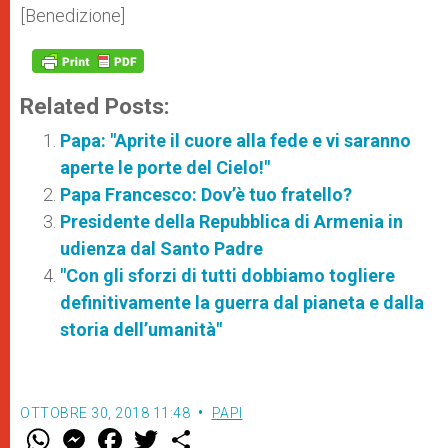
[Benedizione]
Related Posts:
Papa: "Aprite il cuore alla fede e vi saranno
aperte le porte del Cielo!"
Papa Francesco: Dov’è tuo fratello?
Presidente della Repubblica di Armenia in
udienza dal Santo Padre
"Con gli sforzi di tutti dobbiamo togliere
definitivamente la guerra dal pianeta e dalla
storia dell’umanità"
OTTOBRE 30, 2018 11:48
PAPI
W
M
F
T
S
h
e
a
w
h