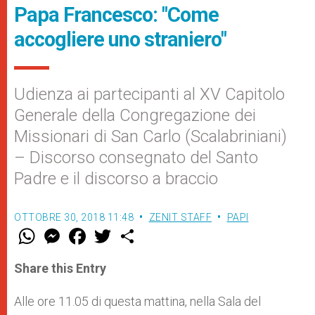
Papa Francesco: "Come
accogliere uno straniero"
Udienza ai partecipanti al XV Capitolo
Generale della Congregazione dei
Missionari di San Carlo (Scalabriniani)
– Discorso consegnato del Santo
Padre e il discorso a braccio
OTTOBRE 30, 2018 11:48
ZENIT STAFF
PAPI
W
M
F
T
S
h
e
a
w
h
a
s
c
i
a
t
s
e
t
r
Share this Entry
s
e
b
t
e
A
n
o
e
p
g
o
r
Alle ore 11.05 di questa mattina, nella Sala del
p
e
k