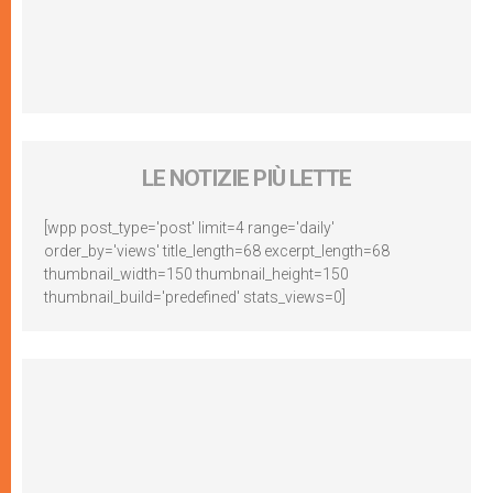
LE NOTIZIE PIÙ LETTE
[wpp post_type='post' limit=4 range='daily'
order_by='views' title_length=68 excerpt_length=68
thumbnail_width=150 thumbnail_height=150
thumbnail_build='predefined' stats_views=0]