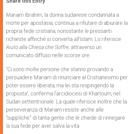
Share this Entry
s
e
b
t
e
A
n
o
e
p
g
o
r
Mariam Ibrahim, la donna sudanese condannata a
p
e
k
morte per apostasia, continua a rifiutare di abiurare la
r
propria fede cristiana, nonostante le pressanti
richieste affinché si converta all’Islam. Lo riferisce
Aiuto alla Chiesa che Soffre
, attraverso un
comunicato diffuso nelle scorse ore.
“Ci sono molte persone che stanno provando a
persuadere Mariam di rinunciare al Cristianesimo per
poter essere liberata, ma lei sta respingendo la
proposta”, conferma l’arcidiocesi di Khartoum, nel
Sudan settentrionale. La quale riferisce inoltre che la
perseveranza di Mariam resiste anche alle
“suppliche” di tanta gente che le chiede di rinnegare
la sua fede per aver salva la vita.