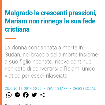
Malgrado le crescenti pressioni,
Mariam non rinnega la sua fede
cristiana
La donna condannata a morte in
Sudan, nel braccio della morte insieme
a suo figlio neonato, riceve continue
richieste di convertirsi all’Islam, unico
viatico per esser rilasciata
GIUGNO 12, 2014 00:00
ZENIT STAFF
CHIESE LOCALI
W
M
F
T
S
h
e
a
w
h
a
s
c
i
a
t
s
e
t
r