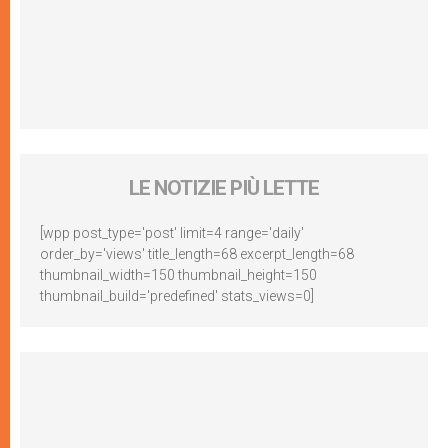
LE NOTIZIE PIÙ LETTE
[wpp post_type='post' limit=4 range='daily'
order_by='views' title_length=68 excerpt_length=68
thumbnail_width=150 thumbnail_height=150
thumbnail_build='predefined' stats_views=0]