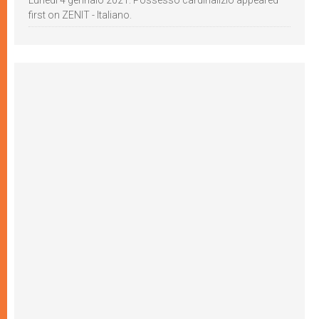
Lunedì 4 gennaio 2021: Possesso cardinalizio appeared
first on ZENIT - Italiano.