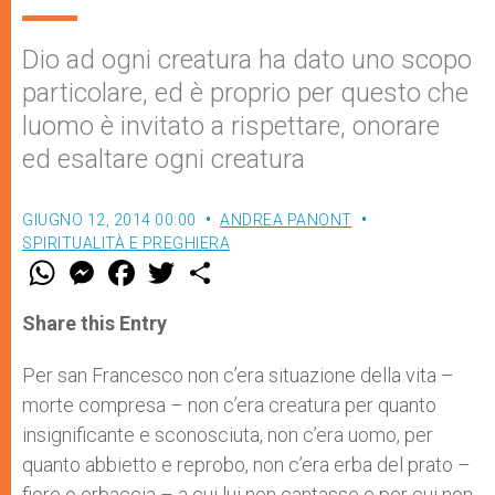
Dio ad ogni creatura ha dato uno scopo
particolare, ed è proprio per questo che
luomo è invitato a rispettare, onorare
ed esaltare ogni creatura
GIUGNO 12, 2014 00:00
ANDREA PANONT
SPIRITUALITÀ E PREGHIERA
W
M
F
T
S
h
e
a
w
h
a
s
c
i
a
t
s
e
t
r
Share this Entry
s
e
b
t
e
A
n
o
e
p
g
o
r
Per san Francesco non c’era situazione della vita –
p
e
k
morte compresa – non c’era creatura per quanto
r
insignificante e sconosciuta, non c’era uomo, per
quanto abbietto e reprobo, non c’era erba del prato –
fiore o erbaccia – a cui lui non cantasse e per cui non