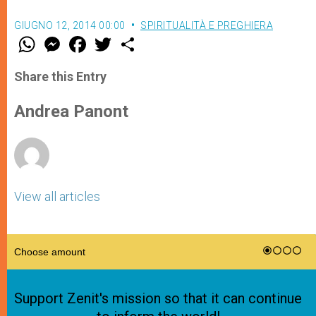
GIUGNO 12, 2014 00:00
SPIRITUALITÀ E PREGHIERA
W
M
F
T
S
h
e
a
w
h
a
s
c
i
a
t
s
e
t
r
Share this Entry
s
e
b
t
e
A
n
o
e
p
g
o
r
Andrea Panont
p
e
k
r
View all articles