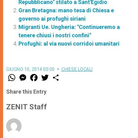
Repubblicano" stilato a Sant'Egidio
Gran Bretagna: mano tesa di Chiesa e
governo ai profughi siriani
Migranti Ue. Ungheria: "Continueremo a
tenere chiusi i nostri confini"
Profughi: al via nuovi corridoi umanitari
GIUGNO 10, 2014 00:00
CHIESE LOCALI
W
M
F
T
S
h
e
a
w
h
a
s
c
i
a
t
s
e
t
r
Share this Entry
s
e
b
t
e
A
n
o
e
p
g
o
r
ZENIT Staff
p
e
k
r