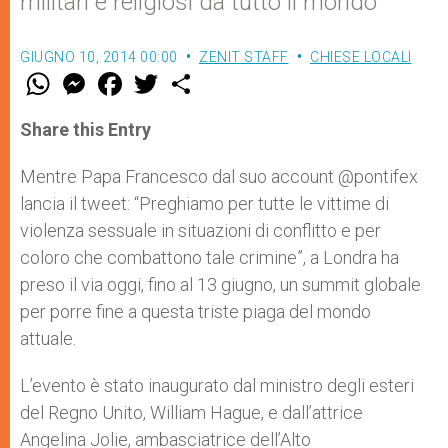
militari e religiosi da tutto il mondo
GIUGNO 10, 2014 00:00
ZENIT STAFF
CHIESE LOCALI
W
M
F
T
S
h
e
a
w
h
a
s
c
i
a
t
s
e
t
r
Share this Entry
s
e
b
t
e
A
n
o
e
p
g
o
r
Mentre Papa Francesco dal suo account @pontifex
p
e
k
lancia il tweet: “Preghiamo per tutte le vittime di
r
violenza sessuale in situazioni di conflitto e per
coloro che combattono tale crimine”, a Londra ha
preso il via oggi, fino al 13 giugno, un summit globale
per porre fine a questa triste piaga del mondo
attuale.
L’evento è stato inaugurato dal ministro degli esteri
del Regno Unito, William Hague, e dall’attrice
Angelina Jolie, ambasciatrice dell’Alto