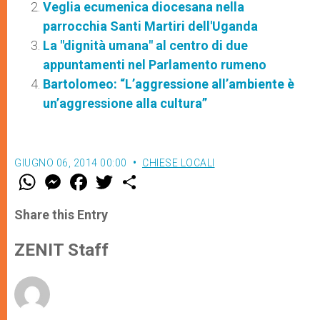
Veglia ecumenica diocesana nella
parrocchia Santi Martiri dell'Uganda
La "dignità umana" al centro di due
appuntamenti nel Parlamento rumeno
Bartolomeo: “L’aggressione all’ambiente è
un’aggressione alla cultura”
GIUGNO 06, 2014 00:00
CHIESE LOCALI
W
M
F
T
S
h
e
a
w
h
a
s
c
i
a
t
s
e
t
r
Share this Entry
s
e
b
t
e
A
n
o
e
p
g
o
r
ZENIT Staff
p
e
k
r