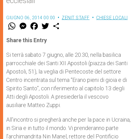
ecclesiali
GIUGNO 06, 2014 00:00
ZENIT STAFF
CHIESE LOCALI
W
M
F
T
S
h
e
a
w
h
a
s
c
i
a
t
s
e
t
r
Share this Entry
s
e
b
t
e
A
n
o
e
p
g
o
r
Si terrà sabato 7 giugno, alle 20.30, nella basilica
p
e
k
parrocchiale dei Santi XII Apostoli (piazza dei Santi
r
Apostoli, 51), la veglia di Pentecoste del settore
Centro incentrata sul tema “Erano pieni di gioia e di
Spirito Santo”, con riferimento al capitolo 13 degli
Atti degli Apostoli. A presiederla il vescovo
ausiliare Matteo Zuppi.
All’incontro si pregherà anche per la pace in Ucraina,
in Siria e in tutto il mondo. Vi prenderanno parte
l’archimandrita Nin Manel, rettore del Pontificio