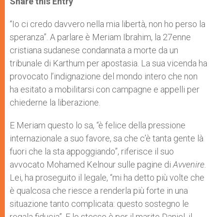
Share this Entry
s
e
b
t
e
A
n
o
e
p
g
o
r
“Io ci credo davvero nella mia libertà, non ho perso la
p
e
k
speranza”. A parlare è Meriam Ibrahim, la 27enne
r
cristiana sudanese condannata a morte da un
tribunale di Karthum per apostasia. La sua vicenda ha
provocato l’indignazione del mondo intero che non
ha esitato a mobilitarsi con campagne e appelli per
chiederne la liberazione.
E Meriam questo lo sa, “è felice della pressione
internazionale a suo favore, sa che c’è tanta gente là
fuori che la sta appoggiando”, riferisce il suo
avvocato Mohamed Kelnour sulle pagine di
Avvenire
.
Lei, ha proseguito il legale, “mi ha detto più volte che
è qualcosa che riesce a renderla più forte in una
situazione tanto complicata: questo sostegno le
regala fiducia”. E lo stesso è per il marito Daniel, il