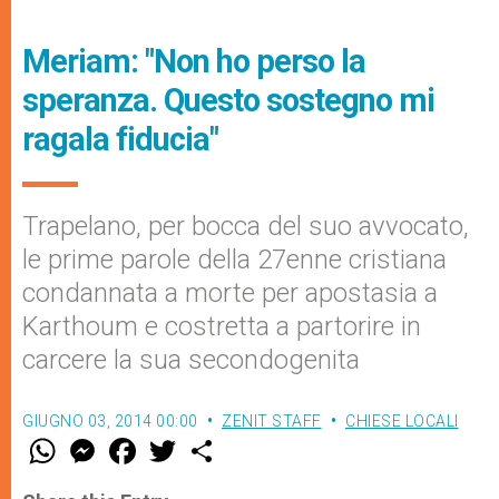
Meriam: "Non ho perso la
speranza. Questo sostegno mi
ragala fiducia"
Trapelano, per bocca del suo avvocato,
le prime parole della 27enne cristiana
condannata a morte per apostasia a
Karthoum e costretta a partorire in
carcere la sua secondogenita
GIUGNO 03, 2014 00:00
ZENIT STAFF
CHIESE LOCALI
W
M
F
T
S
h
e
a
w
h
a
s
c
i
a
t
s
e
t
r