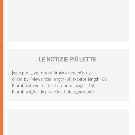
LE NOTIZIE PIÙ LETTE
[wpp post_type='post' limit=4 range='daily'
order_by='views' title_length=68 excerpt_length=68
thumbnail_width=150 thumbnail_height=150
thumbnail_build='predefined' stats_views=0]