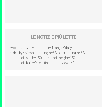
LE NOTIZIE PIÙ LETTE
[wpp post_type='post' limit=4 range='daily'
order_by='views' title_length=68 excerpt_length=68
thumbnail_width=150 thumbnail_height=150
thumbnail_build='predefined' stats_views=0]