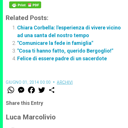
Related Posts:
Chiara Corbella: l'esperienza di vivere vicino
ad una santa del nostro tempo
"Comunicare la fede in famiglia"
"Cosa ti hanno fatto, querido Bergoglio!"
Felice di essere padre di un sacerdote
GIUGNO 01, 2014 00:00
ARCHIVI
W
M
F
T
S
h
e
a
w
h
a
s
c
i
a
t
s
e
t
r
Share this Entry
s
e
b
t
e
A
n
o
e
p
g
o
r
Luca Marcolivio
p
e
k
r