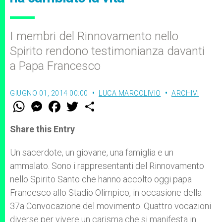
I membri del Rinnovamento nello
Spirito rendono testimonianza davanti
a Papa Francesco
GIUGNO 01, 2014 00:00
LUCA MARCOLIVIO
ARCHIVI
W
M
F
T
S
h
e
a
w
h
a
s
c
i
a
t
s
e
t
r
Share this Entry
s
e
b
t
e
A
n
o
e
p
g
o
r
Un sacerdote, un giovane, una famiglia e un
p
e
k
ammalato. Sono i rappresentanti del Rinnovamento
r
nello Spirito Santo che hanno accolto oggi papa
Francesco allo Stadio Olimpico, in occasione della
37a Convocazione del movimento. Quattro vocazioni
diverse per vivere un carisma che si manifesta in