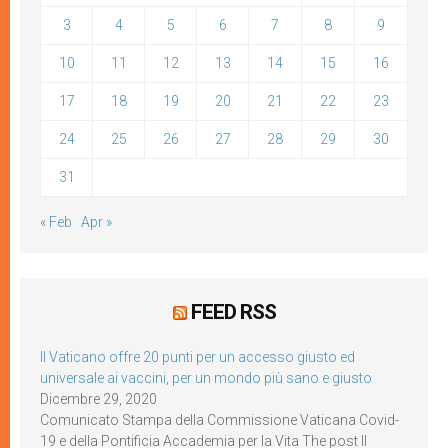
3
4
5
6
7
8
9
10
11
12
13
14
15
16
17
18
19
20
21
22
23
24
25
26
27
28
29
30
31
« Feb
Apr »
FEED RSS
Il Vaticano offre 20 punti per un accesso giusto ed
universale ai vaccini, per un mondo più sano e giusto
Dicembre 29, 2020
Comunicato Stampa della Commissione Vaticana Covid-
19 e della Pontificia Accademia per la Vita The post Il