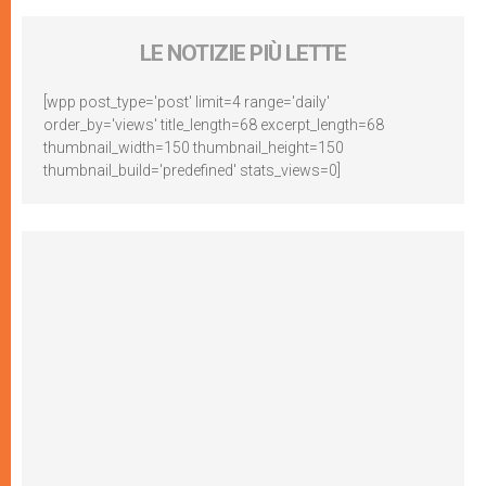
LE NOTIZIE PIÙ LETTE
[wpp post_type='post' limit=4 range='daily'
order_by='views' title_length=68 excerpt_length=68
thumbnail_width=150 thumbnail_height=150
thumbnail_build='predefined' stats_views=0]