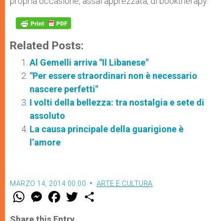
propria occasione, assai apprezzata, di booktherapy.
Related Posts:
Al Gemelli arriva "Il Libanese"
"Per essere straordinari non è necessario
nascere perfetti"
I volti della bellezza: tra nostalgia e sete di
assoluto
La causa principale della guarigione è
l’amore
MARZO 14, 2014 00:00
ARTE E CULTURA
W
M
F
T
S
h
e
a
w
h
a
s
c
i
a
t
s
e
t
r
Share this Entry