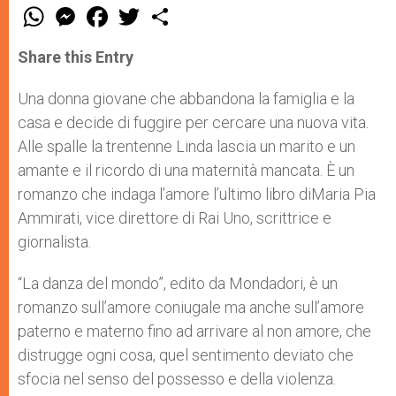
W
M
F
T
S
h
e
a
w
h
a
s
c
i
a
t
s
e
t
r
Share this Entry
s
e
b
t
e
A
n
o
e
p
g
o
r
Una donna giovane che abbandona la famiglia e la
p
e
k
casa e decide di fuggire per cercare una nuova vita.
r
Alle spalle la trentenne Linda lascia un marito e un
amante e il ricordo di una maternità mancata. È un
romanzo che indaga l’amore l’ultimo libro diMaria Pia
Ammirati, vice direttore di Rai Uno, scrittrice e
giornalista.
“La danza del mondo”, edito da Mondadori, è un
romanzo sull’amore coniugale ma anche sull’amore
paterno e materno fino ad arrivare al non amore, che
distrugge ogni cosa, quel sentimento deviato che
sfocia nel senso del possesso e della violenza.