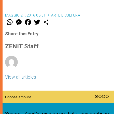
MAGGIO 21, 2016 08:01
ARTE E CULTURA
W
M
F
T
S
h
e
a
w
h
a
s
c
i
a
t
s
e
t
r
Share this Entry
s
e
b
t
e
A
n
o
e
p
g
o
r
ZENIT Staff
p
e
k
r
View all articles