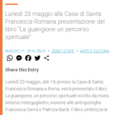
Lunedì 23 maggio alla Casa di Santa
Francesca Romana presentazione del
libro “La guarigione un percorso
spirituale”
MAGGIO 21, 2016 08:01
ZENIT STAFF
ARTE E CULTURA
W
M
F
T
S
h
e
a
w
h
a
s
c
i
a
t
s
e
t
r
Share this Entry
s
e
b
t
e
A
n
o
e
p
g
o
r
Lunedì 23 maggio, alle 19, presso la Casa di Santa
p
e
k
Francesca Romana a Roma, verrà presentato il libro
r
La guarigione, un percorso spirituale
scritto da mons.
Antonio Interguglielmi, insieme alle antropologhe
Francesca Serra e Patrizia Burdi. Il libro sintetizza le