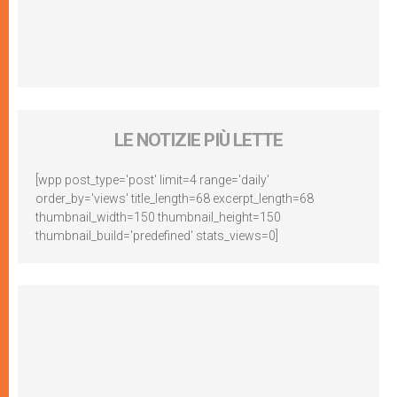
LE NOTIZIE PIÙ LETTE
[wpp post_type='post' limit=4 range='daily'
order_by='views' title_length=68 excerpt_length=68
thumbnail_width=150 thumbnail_height=150
thumbnail_build='predefined' stats_views=0]