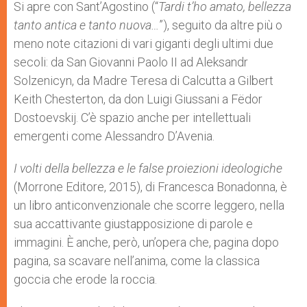
p
g
o
r
Si apre con Sant’Agostino (“
Tardi t’ho amato, bellezza
p
e
k
tanto antica e tanto nuova…
r
”), seguito da altre più o
meno note citazioni di vari giganti degli ultimi due
secoli: da San Giovanni Paolo II ad Aleksandr
Solzenicyn, da Madre Teresa di Calcutta a Gilbert
Keith Chesterton, da don Luigi Giussani a Fëdor
Dostoevskij. C’è spazio anche per intellettuali
emergenti come Alessandro D’Avenia.
I volti della bellezza e le false proiezioni ideologiche
(Morrone Editore, 2015), di Francesca Bonadonna, è
un libro anticonvenzionale che scorre leggero, nella
sua accattivante giustapposizione di parole e
immagini. È anche, però, un’opera che, pagina dopo
pagina, sa scavare nell’anima, come la classica
goccia che erode la roccia.