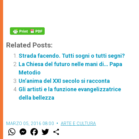
Related Posts:
Strada facendo. Tutti sogni o tutti segni?
La Chiesa del futuro nelle mani di… Papa
Metodio
Un’anima del XXI secolo si racconta
Gli artisti e la funzione evangelizzatrice
della bellezza
MARZO 05, 2016 08:00
ARTE E CULTURA
W
M
F
T
S
h
e
a
w
h