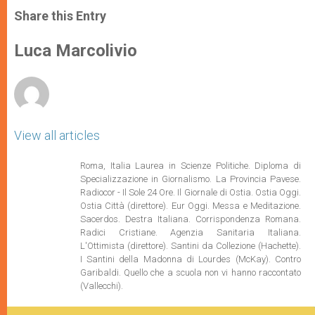
a
s
c
i
a
t
s
e
t
r
Share this Entry
s
e
b
t
e
A
n
o
e
p
g
o
r
Luca Marcolivio
p
e
k
r
View all articles
Roma, Italia Laurea in Scienze Politiche. Diploma di
Specializzazione in Giornalismo. La Provincia Pavese.
Radiocor - Il Sole 24 Ore. Il Giornale di Ostia. Ostia Oggi.
Ostia Città (direttore). Eur Oggi. Messa e Meditazione.
Sacerdos. Destra Italiana. Corrispondenza Romana.
Radici Cristiane. Agenzia Sanitaria Italiana.
L'Ottimista (direttore). Santini da Collezione (Hachette).
I Santini della Madonna di Lourdes (McKay). Contro
Garibaldi. Quello che a scuola non vi hanno raccontato
(Vallecchi).