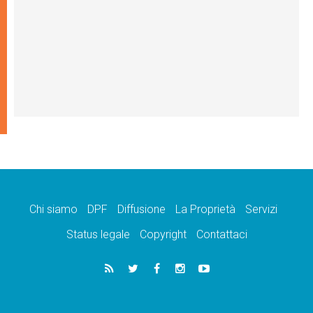
Chi siamo
DPF
Diffusione
La Proprietà
Servizi
Status legale
Copyright
Contattaci