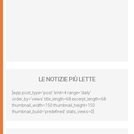
LE NOTIZIE PIÙ LETTE
[wpp post_type='post' limit=4 range='daily'
order_by='views' title_length=68 excerpt_length=68
thumbnail_width=150 thumbnail_height=150
thumbnail_build='predefined' stats_views=0]