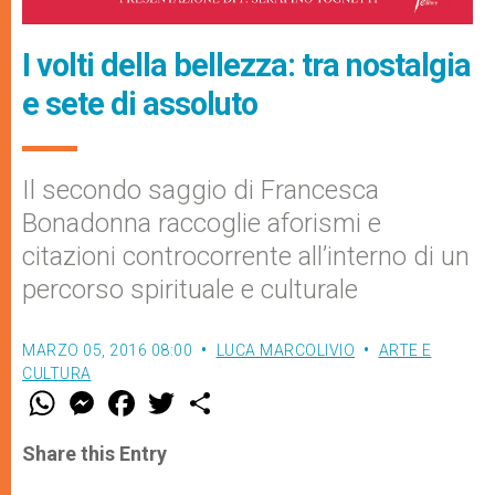
I volti della bellezza: tra nostalgia
e sete di assoluto
Il secondo saggio di Francesca
Bonadonna raccoglie aforismi e
citazioni controcorrente all’interno di un
percorso spirituale e culturale
MARZO 05, 2016 08:00
LUCA MARCOLIVIO
ARTE E
CULTURA
W
M
F
T
S
h
e
a
w
h
a
s
c
i
a
t
s
e
t
r
Share this Entry
s
e
b
t
e
A
n
o
e