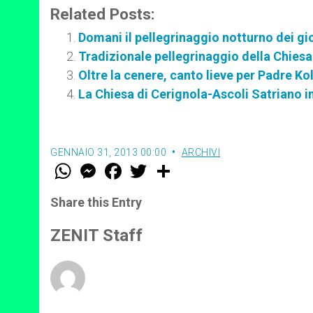
Related Posts:
Domani il pellegrinaggio notturno dei g
Tradizionale pellegrinaggio della Chiesa
Oltre la cenere, canto lieve per Padre Ko
La Chiesa di Cerignola-Ascoli Satriano i
GENNAIO 31, 2013 00:00
ARCHIVI
W
M
F
T
S
h
e
a
w
h
a
s
c
i
a
t
s
e
t
r
Share this Entry
s
e
b
t
e
A
n
o
e
p
g
o
r
ZENIT Staff
p
e
k
r