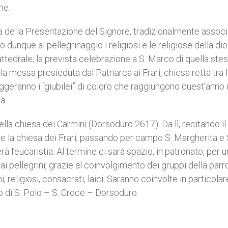
ne.
sta della Presentazione del Signore, tradizionalmente assoc
dunque al pellegrinaggio i religiosi e le religiose della dio
ttedrale; la prevista celebrazione a S. Marco di quella ste
 la messa presieduta dal Patriarca ai Frari, chiesa retta tra l
ggeranno i “giubilei” di coloro che raggiungono quest’anno i
a.
della chiesa dei Carmini (Dorsoduro 2617). Da lì, recitando il
ne la chiesa dei Frari, passando per campo S. Margherita e 
 l’eucaristia. Al termine ci sarà spazio, in patronato, per u
ai pellegrini, grazie al coinvolgimento dei gruppi della parr
i, religiosi, consacrati, laici. Saranno coinvolte in particolar
to di S. Polo – S. Croce – Dorsoduro.