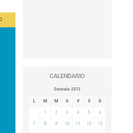
CALENDARIO
Gennaio 2013
L
M
M
G
V
S
D
1
2
3
4
5
6
7
8
9
10
11
12
13