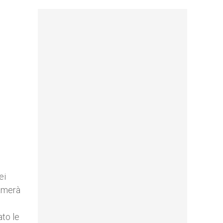
ei
iamerà
ato le