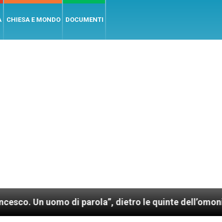
A
CHIESA E MONDO
DOCUMENTI
uomo di parola”, dietro le quinte dell’omonimo film d