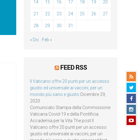
14
15
16
17
18
19
20
21
22
23
24
25
26
27
28
29
30
31
« Dic
Feb »
FEED RSS
Il Vaticano offre 20 punti per un accesso
giusto ed universale ai vaccini, per un
mondo più sano e giusto
Dicembre 29,
2020
Comunicato Stampa della Commissione
Vaticana Covid-19 e della Pontificia
Accademia per la Vita The post Il
Vaticano offre 20 punti per un accesso
giusto ed universale ai vaccini, per un