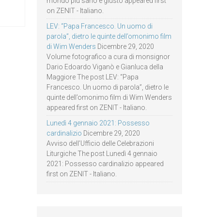
mondo più sano e giusto appeared first
on ZENIT - Italiano.
LEV: “Papa Francesco. Un uomo di
parola”, dietro le quinte dell’omonimo film
di Wim Wenders
Dicembre 29, 2020
Volume fotografico a cura di monsignor
Dario Edoardo Viganò e Gianluca della
Maggiore The post LEV: “Papa
Francesco. Un uomo di parola”, dietro le
quinte dell’omonimo film di Wim Wenders
appeared first on ZENIT - Italiano.
Lunedì 4 gennaio 2021: Possesso
cardinalizio
Dicembre 29, 2020
Avviso dell’Ufficio delle Celebrazioni
Liturgiche The post Lunedì 4 gennaio
2021: Possesso cardinalizio appeared
first on ZENIT - Italiano.