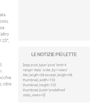
iata
cesi,
ssa
’altro
l 25°,
LE NOTIZIE PIÙ LETTE
S.
[wpp post_type='post' limit=4
range='daily' order_by='views'
n
title_length=68 excerpt_length=68
occhia.
thumbnail_width=150
e, oltre
thumbnail_height=150
thumbnail_build='predefined'
stats_views=0]