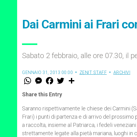
Dai Carmini ai Frari co
Sabato 2 febbraio, alle ore 07.30, il
GENNAIO 31, 2013 00:00
ZENIT STAFF
ARCHIVI
W
M
F
T
S
h
e
a
w
h
a
s
c
i
a
t
s
e
t
r
Share this Entry
s
e
b
t
e
A
n
o
e
p
g
o
r
Saranno rispettivamente le chiese dei Carmini (Sa
p
e
k
Frari) i punti di partenza e di arrivo del prossi
r
a raccolta, insieme al Patriarca, i fedeli veneziani
strettamente legate alla pietà mariana, luoghi in c