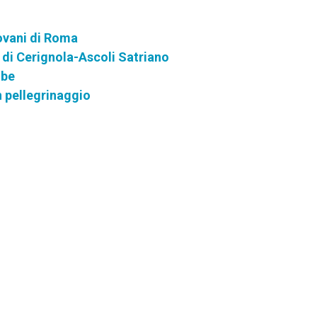
iovani di Roma
 di Cerignola-Ascoli Satriano
lbe
n pellegrinaggio