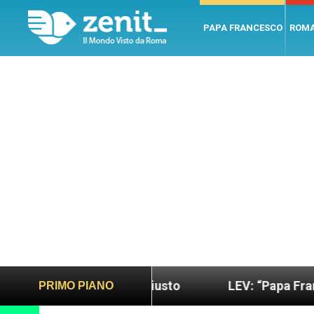
PAPA FRANCESCO
ROM
ndo più sano e giusto
LEV: “Papa Francesco. Un 
PRIMO PIANO