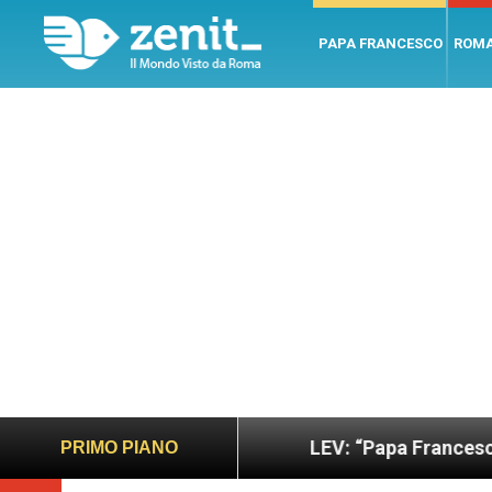
PAPA FRANCESCO
ROM
ù sano e giusto
LEV: “Papa Francesco. Un uomo d
PRIMO PIANO