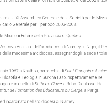
issioni Estere della Provincia di Québec e, dal 2002 al 20
ipare alla XI Assemblea Generale della Società per le Missi
 Vicario Generale per il periodo 2003-2008.
le Missioni Estere della Provincia di Québec.
scovo Ausiliare dell’arcidiocesi di Niamey, in Niger, il Re
ale della medesima arcidiocesi, assegnandogli la sede titola
nnaio 1967 a Koulbou, parrocchia di
Saint François d’Assise
 Filosofia e Teologia in Burkina Faso, rispettivamente nel
ugou e in quello di
St Pierre Claver
a Bobo-Dioulasso. Ha
stitut de Formation des Educateurs du Clergé
, a Parigi.
d incardinato nell’arcidiocesi di Niamey.