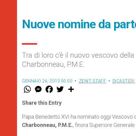
Nuove nomine da part
Tra di loro c’è il nuovo vescovo del
Charbonneau, P.M.E.
GENNAIO 26, 2013 00:00
ZENIT STAFF
DICASTERI
W
M
F
T
S
h
e
a
w
h
a
s
c
i
a
t
s
e
t
r
Share this Entry
s
e
b
t
e
A
n
o
e
p
g
o
r
Papa Benedetto XVI ha nominato oggi Vescovo dell
p
e
k
Charbonneau, P.M.E.
, finora Superiore Generale
r