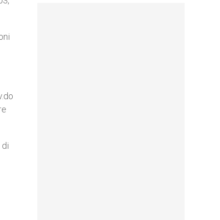
03,
oni
v.do
re
di