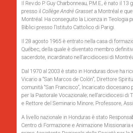
Il Rev.do P. Guy Charbonneau, P.M.E., è nato il 13 
presso il
Collège André Grasset
a Montréal e quell
Montréal. Ha conseguito la Licenza in Teologia pr
Biblici presso l’Istituto Cattolico di Parigi.
Il 28 agosto 1965 è entrato nella casa di formazi
Québec, della quale è diventato membro definitiv
sacerdote, incardinato nell’arcidiocesi di Montréa
Dal 1970 al 2003 è stato in Honduras dove ha ricop
Vicario a “San Marcos de Colón”, Direttore Spirit
comunità “San Francisco”, Incaricato diocesano p
per la Pastorale Vocazionale; nell’arcidiocesi di 
e Rettore del Seminario Minore; Professore, Assi
A livello nazionale in Honduras è stato Responsa
Centro di Formazione e Animazione Missionaria e D