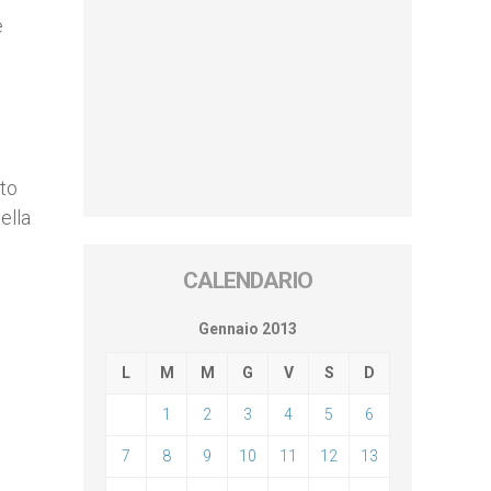
e
ato
della
CALENDARIO
Gennaio 2013
L
M
M
G
V
S
D
1
2
3
4
5
6
7
8
9
10
11
12
13