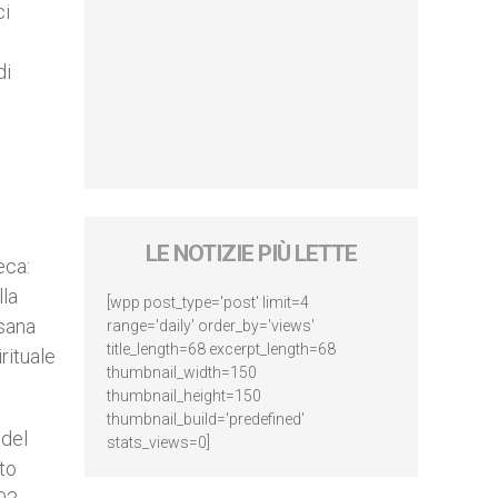
ci
di
LE NOTIZIE PIÙ LETTE
eca:
lla
[wpp post_type='post' limit=4
esana
range='daily' order_by='views'
title_length=68 excerpt_length=68
rituale
thumbnail_width=150
thumbnail_height=150
thumbnail_build='predefined'
 del
stats_views=0]
to