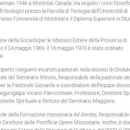
gennaio 1946 a Montréal, Canada. Ha seguito i corsi filosofi
i teologici presso la Facoltà di Teologia dell’Università di
esso l’Università di Montréal e il Diploma Superiore in Stu
one della Società per le Missioni Estere della Provincia di
o il 24 maggio 1969. Il 16 maggio 1970 è stato ordinato
l.
erto i seguenti incarichi pastorali: nella diocesi di Cholut
uale del Seminario Minore, Responsabile della pastorale de
er la Pastorale Giovanile e coordinatore dell’equipe dioc
Tegucigalpa: Vicario Parrocchiale; Professore, Direttore Spi
stente Spirituale e Rettore del Seminario Maggiore;
bile della formazione missionaria
Ad Gentes
, Responsabile
irettore delle Pontificie Opere Missionarie. Inoltre, è sta