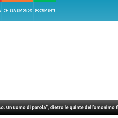
A
CHIESA E MONDO
DOCUMENTI
i parola”, dietro le quinte dell’omonimo film di Wim