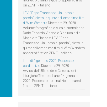
mondo più sano e giusto appeared first
on ZENIT - Italiano.
LEV: “Papa Francesco. Un uomo di
parola”, dietro le quinte dell’omonimo film
di Wim Wenders
Dicembre 29, 2020
Volume fotografico a cura di monsignor
Dario Edoardo Viganò e Gianluca della
Maggiore The post LEV: “Papa
Francesco. Un uomo di parola”, dietro le
quinte dell’omonimo film di Wim Wenders
appeared first on ZENIT - Italiano.
Lunedì 4 gennaio 2021: Possesso
cardinalizio
Dicembre 29, 2020
Avviso dell’Ufficio delle Celebrazioni
Liturgiche The post Lunedì 4 gennaio
2021: Possesso cardinalizio appeared
first on ZENIT - Italiano.