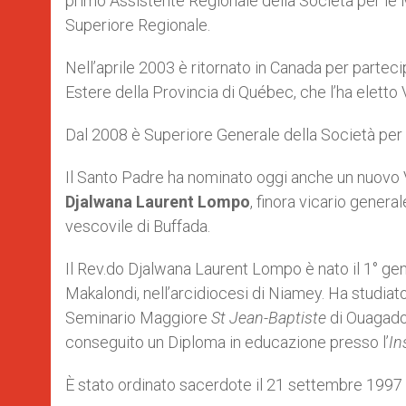
primo Assistente Regionale della Società per le M
Superiore Regionale.
Nell’aprile 2003 è ritornato in Canada per partec
Estere della Provincia di Québec, che l’ha eletto
Dal 2008 è Superiore Generale della Società per 
Il Santo Padre ha nominato oggi anche un nuovo Ve
Djalwana Laurent Lompo
, finora vicario gener
vescovile di Buffada.
Il Rev.do Djalwana Laurent Lompo è nato il 1° ge
Makalondi, nell’arcidiocesi di Niamey. Ha studiato
Seminario Maggiore
St Jean-Baptiste
di Ouagado
conseguito un Diploma in educazione presso l’
In
È stato ordinato sacerdote il 21 settembre 1997 e