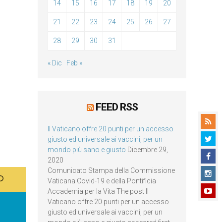
14
15
16
17
18
19
20
21
22
23
24
25
26
27
28
29
30
31
« Dic
Feb »
FEED RSS
Il Vaticano offre 20 punti per un accesso
giusto ed universale ai vaccini, per un
mondo più sano e giusto
Dicembre 29,
2020
Comunicato Stampa della Commissione
Vaticana Covid-19 e della Pontificia
Accademia per la Vita The post Il
Vaticano offre 20 punti per un accesso
giusto ed universale ai vaccini, per un