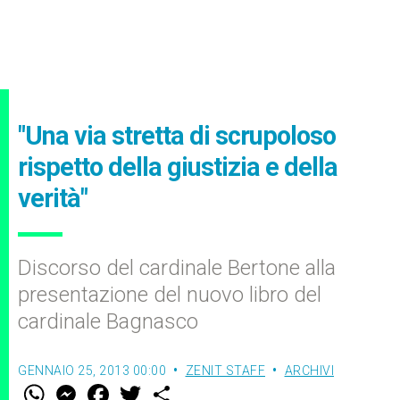
"Una via stretta di scrupoloso
rispetto della giustizia e della
verità"
Discorso del cardinale Bertone alla
presentazione del nuovo libro del
cardinale Bagnasco
GENNAIO 25, 2013 00:00
ZENIT STAFF
ARCHIVI
W
M
F
T
S