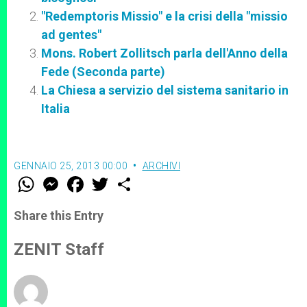
"Redemptoris Missio" e la crisi della "missio
ad gentes"
Mons. Robert Zollitsch parla dell'Anno della
Fede (Seconda parte)
La Chiesa a servizio del sistema sanitario in
Italia
GENNAIO 25, 2013 00:00
ARCHIVI
W
M
F
T
S
h
e
a
w
h
a
s
c
i
a
t
s
e
t
r
Share this Entry
s
e
b
t
e
A
n
o
e
p
g
o
r
ZENIT Staff
p
e
k
r