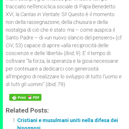
tracciato nell’enciclica sociale di Papa Benedetto
XVI, la
Caritas in Veritate
. Sì! Questo è il momento
non della rassegnazione, della chiusura e della
nostalgia di ciò che è stato: ma – come auspica il
Santo Padre – di «un nuovo slancio del pensiero» (cf.
CiV
, 53) capace di aprire «alla reciprocità delle
coscienze e delle libertà» (
Ibid
, 9). E’ il tempo di
coltivare “la forza, la speranza e la gioia necessarie
per continuare a dedicarci con generosità
all’impegno di realizzare lo s
viluppo di tutto l’uomo e
di tutti gli uomini
” (
Ibid
, 79).
Related Posts:
Cristiani e musulmani uniti nella difesa dei
bisognosi