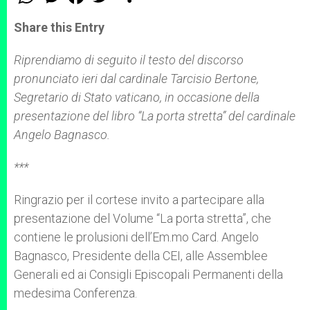
h
e
a
w
h
a
s
c
i
a
t
s
e
t
r
Share this Entry
s
e
b
t
e
A
n
o
e
p
g
o
r
Riprendiamo di seguito il testo del discorso
p
e
k
pronunciato ieri dal cardinale Tarcisio Bertone,
r
Segretario di Stato vaticano, in occasione della
presentazione del libro
“
La porta stretta
”
del cardinale
Angelo Bagnasco.
***
Ringrazio per il cortese invito a partecipare alla
presentazione del Volume “La porta stretta”, che
contiene le prolusioni dell’Em.mo Card. Angelo
Bagnasco, Presidente della CEI, alle Assemblee
Generali ed ai Consigli Episcopali Permanenti della
medesima Conferenza.