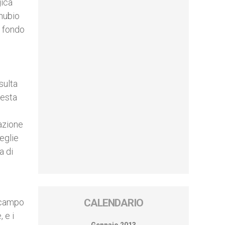
gica
nnubio
o fondo
sulta
uesta
azione
ceglie
a di
l campo
CALENDARIO
 e i