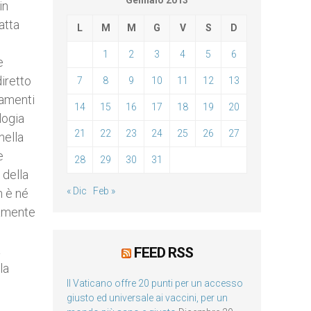
Gennaio 2013
in
atta
L
M
M
G
V
S
D
1
2
3
4
5
6
e
diretto
7
8
9
10
11
12
13
iamenti
14
15
16
17
18
19
20
logia
21
22
23
24
25
26
27
nella
e
28
29
30
31
 della
« Dic
Feb »
n è né
camente
a
FEED RSS
la
Il Vaticano offre 20 punti per un accesso
giusto ed universale ai vaccini, per un