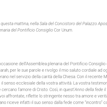
o questa mattina, nella Sala del Concistoro del Palazzo Apo
enaria del Pontificio Consiglio
Cor Unum
.
n occasione dell’Assemblea plenaria del Pontificio Consiglio
Sarah, per le sue parole e rivolgo il mio saluto cordiale ad 
rano nel servizio della carità della Chiesa. Con il recente 
 il senso ecclesiale della vostra attività. La vostra testimo
 cercano l’amore di Cristo. Così, in quest’
Anno della fede
il
oi affrontate, riflette lo stringente nesso tra amore e verità
ano riceve infatti il suo senso dalla fede come “incontro” c