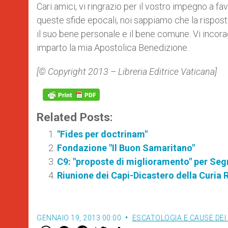
Cari amici, vi ringrazio per il vostro impegno a fav
queste sfide epocali, noi sappiamo che la rispost
il suo bene personale e il bene comune. Vi incor
imparto la mia Apostolica Benedizione.
[© Copyright 2013 – Libreria Editrice Vaticana]
Related Posts:
"Fides per doctrinam"
Fondazione "Il Buon Samaritano"
C9: "proposte di miglioramento" per Seg
Riunione dei Capi-Dicastero della Curia
GENNAIO 19, 2013 00:00
ESCATOLOGIA E CAUSE DEI
W
M
F
T
S