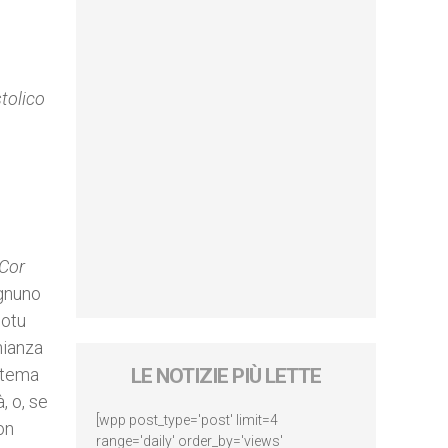
stolico
Cor
ognuno
Motu
nianza
 tema
LE NOTIZIE PIÙ LETTE
, o, se
[wpp post_type='post' limit=4
on
range='daily' order_by='views'