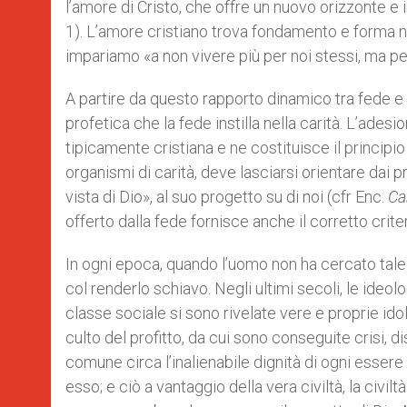
l’amore di Cristo, che offre un nuovo orizzonte e 
1). L’amore cristiano trova fondamento e forma n
impariamo «a non vivere più per noi stessi, ma per L
A partire da questo rapporto dinamico tra fede e c
profetica che la fede instilla nella carità. L’ades
tipicamente cristiana e ne costituisce il principio 
organismi di carità, deve lasciarsi orientare dai p
vista di Dio», al suo progetto su di noi (cfr Enc.
Car
offerto dalla fede fornisce anche il corretto crite
In ogni epoca, quando l’uomo non ha cercato tale p
col renderlo schiavo. Negli ultimi secoli, le ideol
classe sociale si sono rivelate vere e proprie idol
culto del profitto, da cui sono conseguite crisi, 
comune circa l’inalienabile dignità di ogni esser
esso; e ciò a vantaggio della vera civiltà, la civil