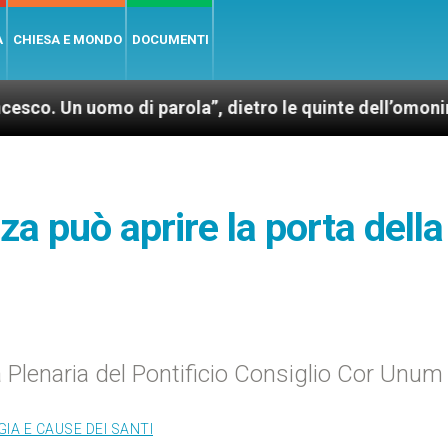
A
CHIESA E MONDO
DOCUMENTI
mo di parola”, dietro le quinte dell’omonimo film di 
za può aprire la porta della
a Plenaria del Pontificio Consiglio Cor Unum
IA E CAUSE DEI SANTI