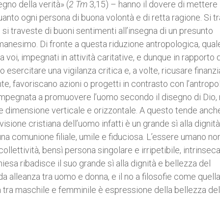
gno della verità» (
2 Tm
3,15) – hanno il dovere di mettere 
uanto ogni persona di buona volontà e di retta ragione. Si tr
 si traveste di buoni sentimenti all’insegna di un presunto
 umanesimo. Di fronte a questa riduzione antropologica, qual
a voi, impegnati in attività caritative, e dunque in rapporto 
 esercitare una vigilanza critica e, a volte, ricusare finanz
te, favoriscano azioni o progetti in contrasto con l’antropo
impegnata a promuovere l’uomo secondo il disegno di Dio, 
lice dimensione verticale e orizzontale. A questo tende anch
visione cristiana dell’uomo infatti è un grande sì alla dignità
na comunione filiale, umile e fiduciosa. L’essere umano no
llettività, bensì persona singolare e irripetibile, intrinse
Chiesa ribadisce il suo grande sì alla dignità e bellezza del
alleanza tra uomo e donna, e il no a filosofie come quell
tà tra maschile e femminile è espressione della bellezza del