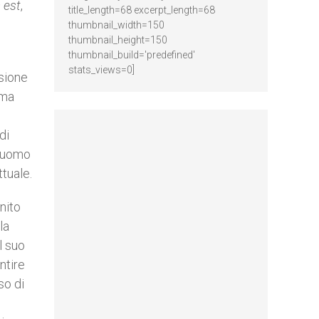
 est
,
title_length=68 excerpt_length=68
thumbnail_width=150
thumbnail_height=150
thumbnail_build='predefined'
stats_views=0]
nsione
rma
di
l’uomo
ttuale.
nito
la
l suo
ntire
so di