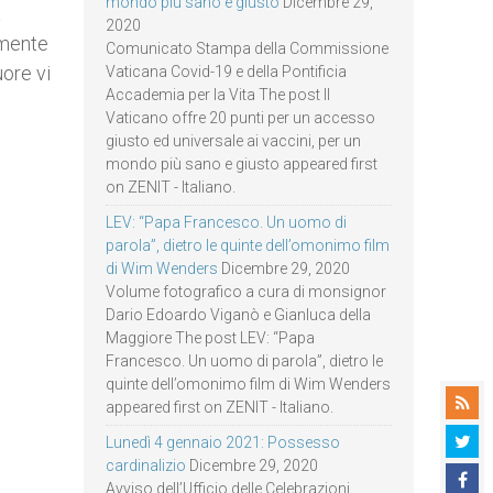
mondo più sano e giusto
Dicembre 29,
a
2020
amente
Comunicato Stampa della Commissione
ore vi
Vaticana Covid-19 e della Pontificia
Accademia per la Vita The post Il
Vaticano offre 20 punti per un accesso
giusto ed universale ai vaccini, per un
mondo più sano e giusto appeared first
on ZENIT - Italiano.
LEV: “Papa Francesco. Un uomo di
parola”, dietro le quinte dell’omonimo film
di Wim Wenders
Dicembre 29, 2020
Volume fotografico a cura di monsignor
Dario Edoardo Viganò e Gianluca della
Maggiore The post LEV: “Papa
Francesco. Un uomo di parola”, dietro le
quinte dell’omonimo film di Wim Wenders
appeared first on ZENIT - Italiano.
Lunedì 4 gennaio 2021: Possesso
cardinalizio
Dicembre 29, 2020
Avviso dell’Ufficio delle Celebrazioni