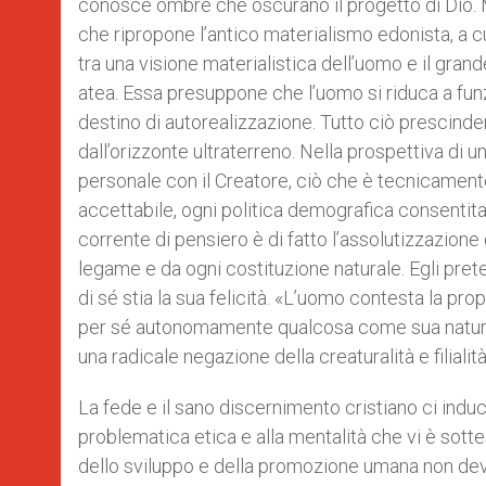
conosce ombre che oscurano il progetto di Dio. M
che ripropone l’antico materialismo edonista, a 
tra una visione materialistica dell’uomo e il gra
atea. Essa presuppone che l’uomo si riduca a funz
destino di autorealizzazione. Tutto ciò prescind
dall’orizzonte ultraterreno. Nella prospettiva di 
personale con il Creatore, ciò che è tecnicament
accettabile, ogni politica demografica consentita,
corrente di pensiero è di fatto l’assolutizzazion
legame e da ogni costituzione naturale. Egli pre
di sé stia la sua felicità. «L’uomo contesta la pro
per sé autonomamente qualcosa come sua natur
una radicale negazione della creaturalità e filiali
La fede e il sano discernimento cristiano ci indu
problematica etica e alla mentalità che vi è sott
dello sviluppo e della promozione umana non deve 