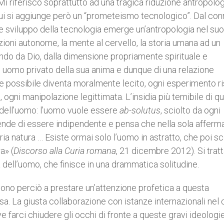
i riferisco soprattutto ad una tragica riduzione antropolo
cui si aggiunge però un “prometeismo tecnologico”. Dal co
nde sviluppo della tecnologia emerge un’antropologia nel su
ioni autonome, la mente al cervello, la storia umana ad un
endo da Dio, dalla dimensione propriamente spirituale e
un uomo privato della sua anima e dunque di una relazione
e possibile diventa moralmente lecito, ogni esperimento ri
 ogni manipolazione legittimata. L’insidia più temibile di q
e dell’uomo: l’uomo vuole essere
ab-solutus
, sciolto da ogni
tende di essere indipendente e pensa che nella sola afferm
pria natura … Esiste ormai solo l’uomo in astratto, che poi s
a» (
Discorso alla Curia romana
, 21 dicembre 2012). Si tratt
tà dell’uomo, che finisce in una drammatica solitudine.
cono perciò a prestare un’attenzione profetica a questa
esa. La giusta collaborazione con istanze internazionali ne
farci chiudere gli occhi di fronte a queste gravi ideologie,