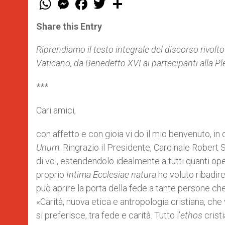
h
e
a
w
h
a
s
c
i
a
t
s
e
t
r
Share this Entry
s
e
b
t
e
A
n
o
e
p
g
o
r
Riprendiamo il testo integrale del discorso rivolt
p
e
k
Vaticano, da Benedetto XVI ai partecipanti alla Pl
r
***
Cari amici,
con affetto e con gioia vi do il mio benvenuto, i
Unum
. Ringrazio il Presidente, Cardinale Robert 
di voi, estendendolo idealmente a tutti quanti ope
proprio
Intima Ecclesiae natura
ho voluto ribadire
può aprire la porta della fede a tante persone che
«Carità, nuova etica e antropologia cristiana, che v
si preferisce, tra fede e carità. Tutto l’
ethos
cristi