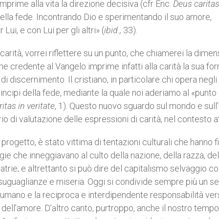
imprime alla vita la direzione decisiva (cfr Enc.
Deus caritas
ella fede. Incontrando Dio e sperimentando il suo amore,
ui, e con Lui per gli altri» (
ibid.,
33).
arità, vorrei riflettere su un punto, che chiamerei la dime
ione credente al Vangelo imprime infatti alla carità la sua fo
di discernimento. Il cristiano, in particolare chi opera negli
rincipi della fede, mediante la quale noi aderiamo al «punto 
itas in veritate
, 1). Questo nuovo sguardo sul mondo e sul
rio di valutazione delle espressioni di carità, nel contesto a
rogetto, è stato vittima di tentazioni culturali che hanno fi
ogie che inneggiavano al culto della nazione, della razza, del
atrie; e altrettanto si può dire del capitalismo selvaggio co
disuguaglianze e miseria. Oggi si condivide sempre più un se
e umano e la reciproca e interdipendente responsabilità ver
tà dell’amore. D’altro canto, purtroppo, anche il nostro tempo