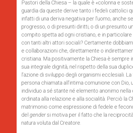
Pastori della Chiesa – la quale è «colonna e soste
guardia da queste derive tanto i fedeli cattolici q
infatti di una deriva negativa per l’uomo, anche se
progresso, o di presunti diritti, o di un presunto
compito spetta ad ogni cristiano, e in particolare 
con tanti altri attori sociali? Certamente dobbiamo
e collaborazioni che, direttamente o indirettamen
cristiana. Ma positivamente la Chiesa è sempre 
sua integrale dignità, nel rispetto della sua dup
l’azione di sviluppo degli organismi ecclesiali. La 
persona chiamata all’intima comunione con Dio, u
individuo a sé stante né elemento anonimo nella co
ordinata alla relazione e alla socialità. Perciò la 
matrimonio come espressione di fedele e feconda 
del
gender
si motiva per il fatto che la reciproci
natura voluta dal Creatore.