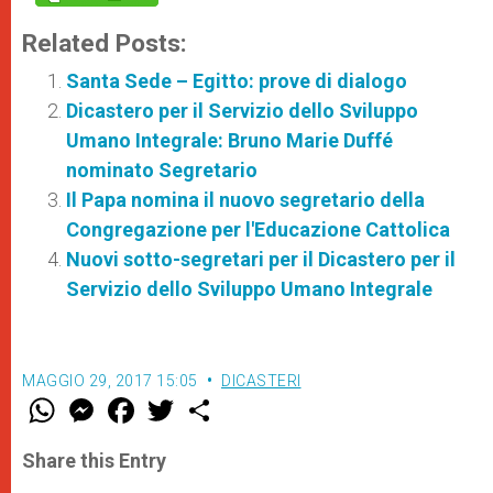
Related Posts:
Santa Sede – Egitto: prove di dialogo
Dicastero per il Servizio dello Sviluppo
Umano Integrale: Bruno Marie Duffé
nominato Segretario
Il Papa nomina il nuovo segretario della
Congregazione per l'Educazione Cattolica
Nuovi sotto-segretari per il Dicastero per il
Servizio dello Sviluppo Umano Integrale
MAGGIO 29, 2017 15:05
DICASTERI
W
M
F
T
S
h
e
a
w
h
a
s
c
i
a
t
s
e
t
r
Share this Entry
s
e
b
t
e
A
n
o
e