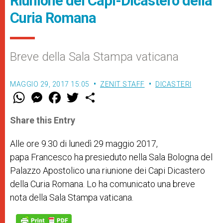
Riunione dei Capi-Dicastero della
Curia Romana
Breve della Sala Stampa vaticana
MAGGIO 29, 2017 15:05
ZENIT STAFF
DICASTERI
W
M
F
T
S
h
e
a
w
h
a
s
c
i
a
t
s
e
t
r
Share this Entry
s
e
b
t
e
A
n
o
e
p
g
o
r
Alle ore 9.30 di lunedì 29 maggio 2017,
p
e
k
papa Francesco ha presieduto nella Sala Bologna del
r
Palazzo Apostolico una riunione dei Capi Dicastero
della Curia Romana. Lo ha comunicato una breve
nota della Sala Stampa vaticana.