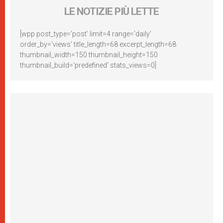
LE NOTIZIE PIÙ LETTE
[wpp post_type='post' limit=4 range='daily'
order_by='views' title_length=68 excerpt_length=68
thumbnail_width=150 thumbnail_height=150
thumbnail_build='predefined' stats_views=0]