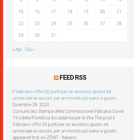
15
16
17
18
19
20
21
22
23
24
25
26
27
28
29
30
31
« Apr
Giu »
FEED RSS
Il Vaticano offre 20 punti per un accesso giusto ed
universale ai vaccini, per un mondo più sano e giusto
Dicembre 29, 2020
Comunicato Stampa della Commissione Vaticana Covid-
19 e della Pontificia Accademia per la Vita The post Il
Vaticano offre 20 punti per un accesso giusto ed
universale ai vaccini, per un mondo più sano e giusto
appeared first on ZENIT - Italiano.