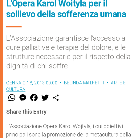
L'Opera Karol Woityla per il
sollievo della sofferenza umana
L’Associazione garantisce l’accesso a
cure palliative e terapie del dolore, e le
strutture necessarie per il rispetto della
dignità di chi soffre
GENNAIO 18, 2013 00:00
BELINDA MALFETTI
ARTE E
CULTURA
W
M
F
T
S
h
e
a
w
h
a
s
c
i
a
t
s
e
t
r
Share this Entry
s
e
b
t
e
A
n
o
e
p
g
o
r
L’Associazione Opera Karol Wojtyla, i cui obiettivi
p
e
k
principali sono la promozione della metacultura della
r