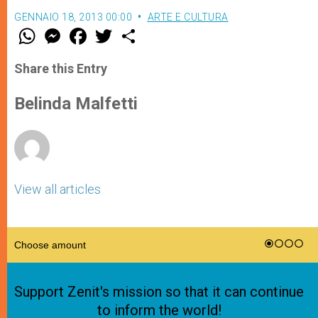
GENNAIO 18, 2013 00:00
ARTE E CULTURA
W
M
F
T
S
h
e
a
w
h
a
s
c
i
a
t
s
e
t
r
Share this Entry
s
e
b
t
e
A
n
o
e
p
g
o
r
Belinda Malfetti
p
e
k
r
View all articles