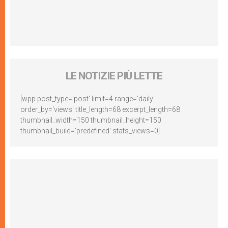
LE NOTIZIE PIÙ LETTE
[wpp post_type='post' limit=4 range='daily'
order_by='views' title_length=68 excerpt_length=68
thumbnail_width=150 thumbnail_height=150
thumbnail_build='predefined' stats_views=0]