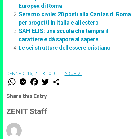
Europea di Roma
Servizio civile: 20 posti alla Caritas di Roma
per progetti in Italia e all'estero
SAFI ELIS: una scuola che tempra il
carattere e dà sapore al sapere
Le sei strutture dell'essere cristiano
GENNAIO 15, 2013 00:00
ARCHIVI
W
M
F
T
S
h
e
a
w
h
a
s
c
i
a
t
s
e
t
r
Share this Entry
s
e
b
t
e
A
n
o
e
p
g
o
r
ZENIT Staff
p
e
k
r