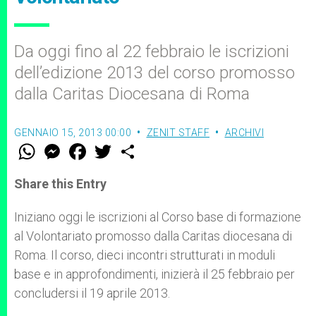
Da oggi fino al 22 febbraio le iscrizioni
dell’edizione 2013 del corso promosso
dalla Caritas Diocesana di Roma
GENNAIO 15, 2013 00:00
ZENIT STAFF
ARCHIVI
W
M
F
T
S
h
e
a
w
h
a
s
c
i
a
t
s
e
t
r
Share this Entry
s
e
b
t
e
A
n
o
e
p
g
o
r
Iniziano oggi le iscrizioni al Corso base di formazione
p
e
k
al Volontariato promosso dalla Caritas diocesana di
r
Roma. Il corso, dieci incontri strutturati in moduli
base e in approfondimenti, inizierà il 25 febbraio per
concludersi il 19 aprile 2013.