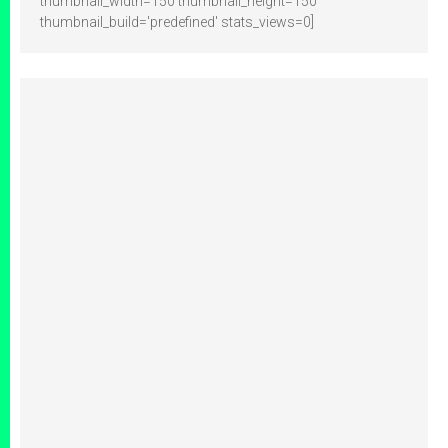
thumbnail_width=150 thumbnail_height=150
thumbnail_build='predefined' stats_views=0]