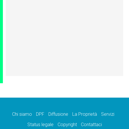
Chi siamo
DPF
Diffusione
La Proprietà
Servizi
Status legale
Copyright
Contattaci