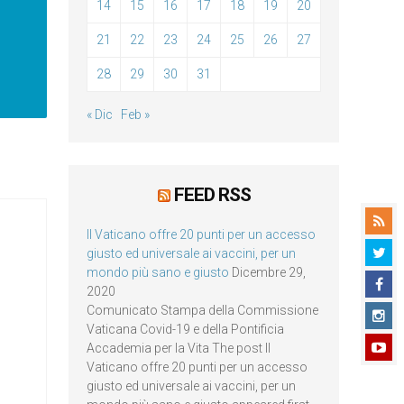
14
15
16
17
18
19
20
21
22
23
24
25
26
27
28
29
30
31
« Dic
Feb »
FEED RSS
Il Vaticano offre 20 punti per un accesso
giusto ed universale ai vaccini, per un
mondo più sano e giusto
Dicembre 29,
2020
Comunicato Stampa della Commissione
Vaticana Covid-19 e della Pontificia
Accademia per la Vita The post Il
Vaticano offre 20 punti per un accesso
giusto ed universale ai vaccini, per un