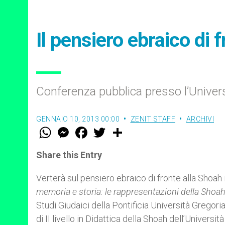
Il pensiero ebraico di 
Conferenza pubblica presso l’Univer
GENNAIO 10, 2013 00:00
ZENIT STAFF
ARCHIVI
W
M
F
T
S
h
e
a
w
h
a
s
c
i
a
t
s
e
t
r
Share this Entry
s
e
b
t
e
A
n
o
e
p
g
o
r
Verterà sul pensiero ebraico di fronte alla Shoah
p
e
k
memoria e storia: le rappresentazioni della Shoah 
r
Studi Giudaici della Pontificia Università Gregor
di II livello in Didattica della Shoah dell’Universi