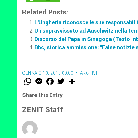
Related Posts:
L'Ungheria riconosce le sue responsabili
Un sopravvissuto ad Auschwitz nella ter
Discorso del Papa in Sinagoga (Testo in
Bbc, storica ammissione: "False notizie su
GENNAIO 10, 2013 00:00
ARCHIVI
W
M
F
T
S
h
e
a
w
h
a
s
c
i
a
t
s
e
t
r
Share this Entry
s
e
b
t
e
A
n
o
e
p
g
o
r
ZENIT Staff
p
e
k
r