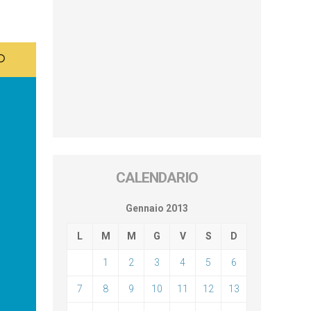
CALENDARIO
Gennaio 2013
L
M
M
G
V
S
D
1
2
3
4
5
6
7
8
9
10
11
12
13