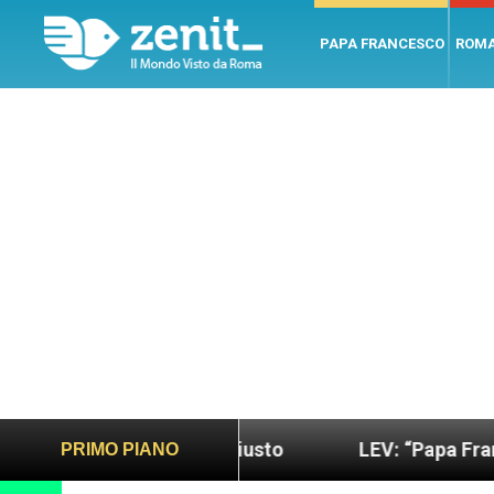
PAPA FRANCESCO
ROM
ndo più sano e giusto
LEV: “Papa Francesco. Un 
PRIMO PIANO