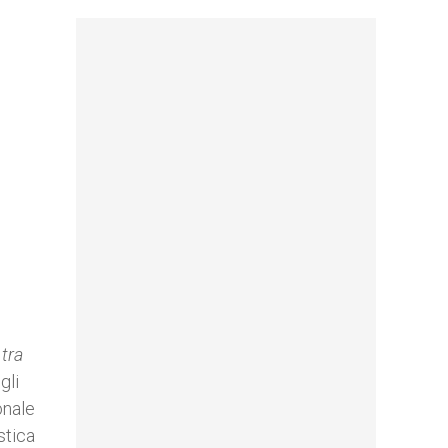
tra
gli
onale
stica