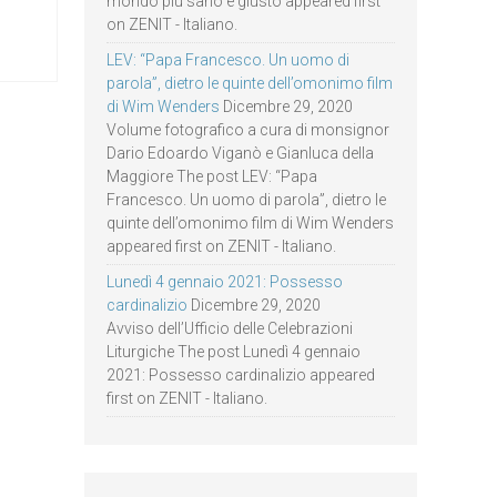
mondo più sano e giusto appeared first
on ZENIT - Italiano.
LEV: “Papa Francesco. Un uomo di
parola”, dietro le quinte dell’omonimo film
di Wim Wenders
Dicembre 29, 2020
Volume fotografico a cura di monsignor
Dario Edoardo Viganò e Gianluca della
Maggiore The post LEV: “Papa
Francesco. Un uomo di parola”, dietro le
quinte dell’omonimo film di Wim Wenders
appeared first on ZENIT - Italiano.
Lunedì 4 gennaio 2021: Possesso
cardinalizio
Dicembre 29, 2020
Avviso dell’Ufficio delle Celebrazioni
Liturgiche The post Lunedì 4 gennaio
2021: Possesso cardinalizio appeared
first on ZENIT - Italiano.