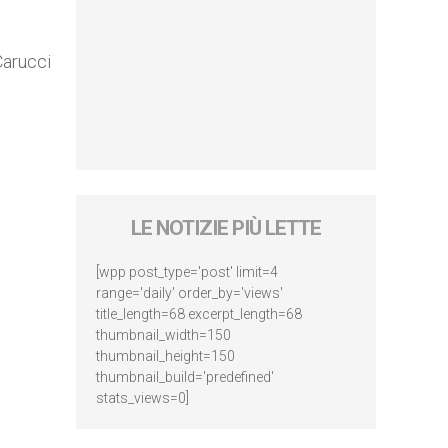
Carucci
LE NOTIZIE PIÙ LETTE
[wpp post_type='post' limit=4
range='daily' order_by='views'
title_length=68 excerpt_length=68
thumbnail_width=150
thumbnail_height=150
thumbnail_build='predefined'
stats_views=0]