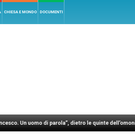
A
CHIESA E MONDO
DOCUMENTI
uomo di parola”, dietro le quinte dell’omonimo film d