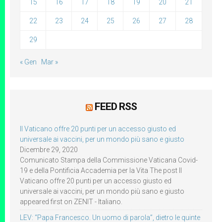
15
16
17
18
19
20
21
22
23
24
25
26
27
28
29
« Gen
Mar »
FEED RSS
Il Vaticano offre 20 punti per un accesso giusto ed
universale ai vaccini, per un mondo più sano e giusto
Dicembre 29, 2020
Comunicato Stampa della Commissione Vaticana Covid-
19 e della Pontificia Accademia per la Vita The post Il
Vaticano offre 20 punti per un accesso giusto ed
universale ai vaccini, per un mondo più sano e giusto
appeared first on ZENIT - Italiano.
LEV: “Papa Francesco. Un uomo di parola”, dietro le quinte