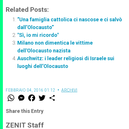
Related Posts:
“Una famiglia cattolica ci nascose e ci salvò
dall’Olocausto”
"Sì, io mi ricordo"
Milano non dimentica le vittime
dell'Olocausto nazista
Auschwitz: i leader religiosi di Israele sui
luoghi dell’Olocausto
FEBBRAIO 04, 2016 01:12
ARCHIVI
W
M
F
T
S
h
e
a
w
h
a
s
c
i
a
t
s
e
t
r
Share this Entry
s
e
b
t
e
A
n
o
e
p
g
o
r
ZENIT Staff
p
e
k