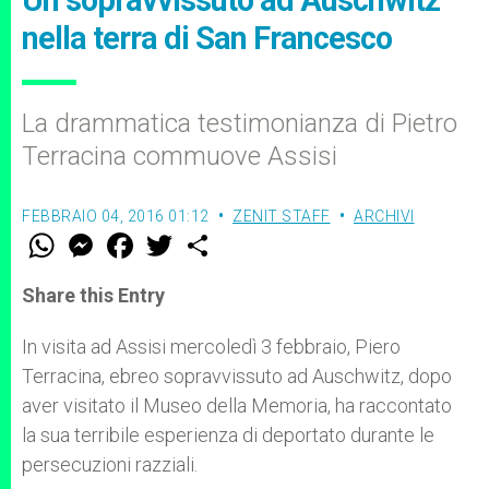
Un sopravvissuto ad Auschwitz
nella terra di San Francesco
La drammatica testimonianza di Pietro
Terracina commuove Assisi
FEBBRAIO 04, 2016 01:12
ZENIT STAFF
ARCHIVI
W
M
F
T
S
h
e
a
w
h
a
s
c
i
a
t
s
e
t
r
Share this Entry
s
e
b
t
e
A
n
o
e
p
g
o
r
In visita ad Assisi mercoledì 3 febbraio, Piero
p
e
k
Terracina, ebreo sopravvissuto ad Auschwitz, dopo
r
aver visitato il Museo della Memoria, ha raccontato
la sua terribile esperienza di deportato durante le
persecuzioni razziali.