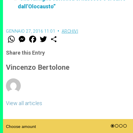
dall’Olocausto”
GENNAIO 27, 2016 11:01
ARCHIVI
W
M
F
T
S
h
e
a
w
h
a
s
c
i
a
t
s
e
t
r
Share this Entry
s
e
b
t
e
A
n
o
e
p
g
o
r
Vincenzo Bertolone
p
e
k
r
View all articles