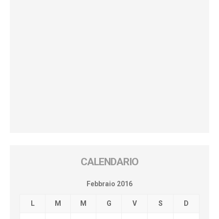
CALENDARIO
Febbraio 2016
L
M
M
G
V
S
D