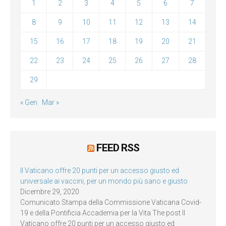
1
2
3
4
5
6
7
8
9
10
11
12
13
14
15
16
17
18
19
20
21
22
23
24
25
26
27
28
29
« Gen
Mar »
FEED RSS
Il Vaticano offre 20 punti per un accesso giusto ed
universale ai vaccini, per un mondo più sano e giusto
Dicembre 29, 2020
Comunicato Stampa della Commissione Vaticana Covid-
19 e della Pontificia Accademia per la Vita The post Il
Vaticano offre 20 punti per un accesso giusto ed