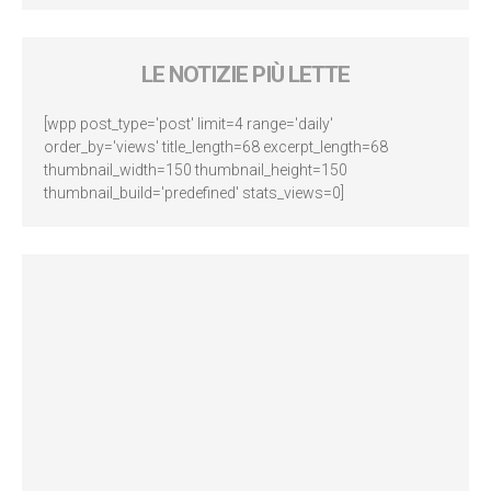
LE NOTIZIE PIÙ LETTE
[wpp post_type='post' limit=4 range='daily'
order_by='views' title_length=68 excerpt_length=68
thumbnail_width=150 thumbnail_height=150
thumbnail_build='predefined' stats_views=0]