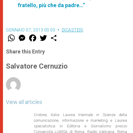
fratello, più che da padre…”
GENNAIO 07, 2013 00:00
DICASTERI
W
M
F
T
S
h
e
a
w
h
a
s
c
i
a
t
s
e
t
r
Share this Entry
s
e
b
t
e
A
n
o
e
p
g
o
r
Salvatore Cernuzio
p
e
k
r
View all articles
Crotone, Italia Laurea triennale in Scienze della
comunicazione, informazione e marketing e Laurea
specialistica in Editoria e Giornalismo presso
l'Università LUMSA di Roma. Radio Vaticana. Roma