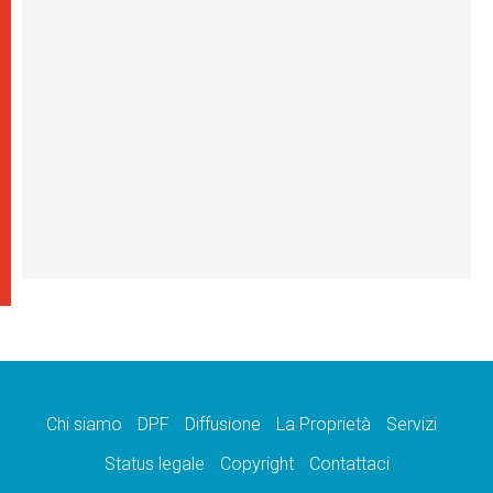
Chi siamo
DPF
Diffusione
La Proprietà
Servizi
Status legale
Copyright
Contattaci