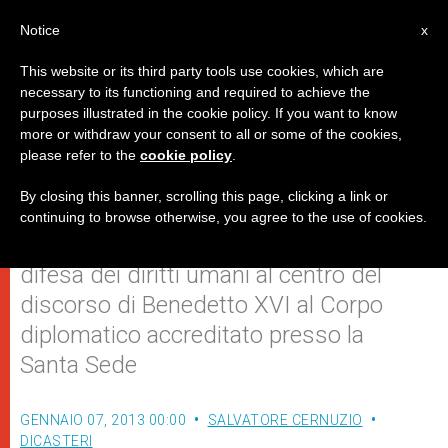
IT
Notice
x
This website or its third party tools use cookies, which are
necessary to its functioning and required to achieve the
purposes illustrated in the cookie policy. If you want to know
La pace non è un'utopia, ma dono
more or withdraw your consent to all or some of the cookies,
please refer to the
cookie policy
.
di Dio e volontà dell'uomo
By closing this banner, scrolling this page, clicking a link or
continuing to browse otherwise, you agree to the use of cookies.
Crisi economica, rispetto per la vita e
difesa dei diritti umani al centro del
discorso di Benedetto XVI al Corpo
diplomatico accreditato presso la
Santa Sede
GENNAIO 07, 2013 00:00
SALVATORE CERNUZIO
DICASTERI