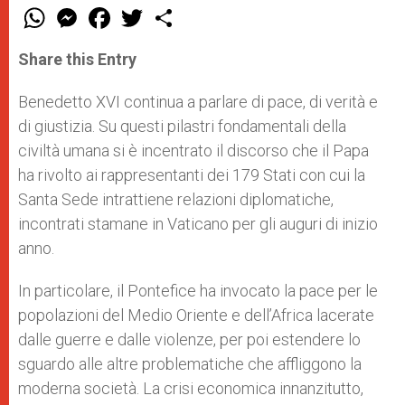
W
M
F
T
S
h
e
a
w
h
a
s
c
i
a
t
s
e
t
r
Share this Entry
s
e
b
t
e
A
n
o
e
p
g
o
r
Benedetto XVI continua a parlare di pace, di verità e
p
e
k
di giustizia. Su questi pilastri fondamentali della
r
civiltà umana si è incentrato il discorso che il Papa
ha rivolto ai rappresentanti dei 179 Stati con cui la
Santa Sede intrattiene relazioni diplomatiche,
incontrati stamane in Vaticano per gli auguri di inizio
anno.
In particolare, il Pontefice ha invocato la pace per le
popolazioni del Medio Oriente e dell’Africa lacerate
dalle guerre e dalle violenze, per poi estendere lo
sguardo alle altre problematiche che affliggono la
moderna società. La crisi economica innanzitutto,