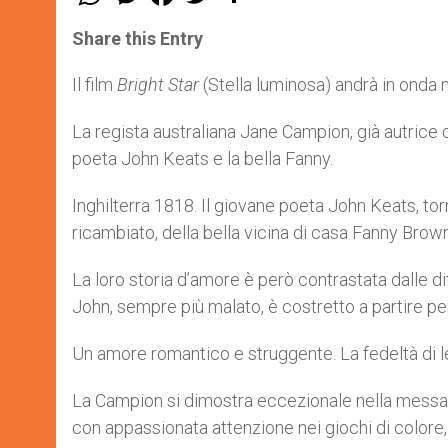
h
e
a
w
h
a
s
c
i
a
t
s
e
t
r
Share this Entry
s
e
b
t
e
A
n
o
e
p
g
o
r
Il film
Bright Star
(Stella luminosa) andrà in onda m
p
e
k
r
La regista australiana Jane Campion, già autrice 
poeta John Keats e la bella Fanny.
Inghilterra 1818. Il giovane poeta John Keats, to
ricambiato, della bella vicina di casa Fanny Brow
La loro storia d’amore è però contrastata dalle d
John, sempre più malato, è costretto a partire per 
Un amore romantico e struggente. La fedeltà di lei
La Campion si dimostra eccezionale nella messa in
con appassionata attenzione nei giochi di colore, al