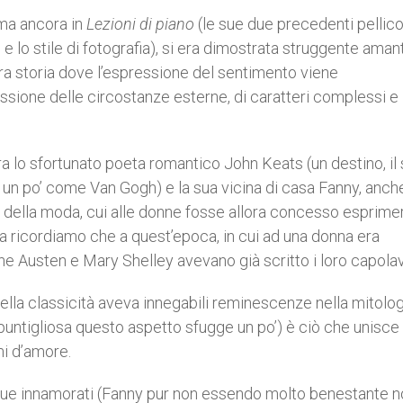
ma ancora in
Lezioni di piano
(le sue due precedenti pellico
 e lo stile di fotografia), si era dimostrata struggente aman
ltra storia dove l’espressione del sentimento viene
ssione delle circostanze esterne, di caratteri complessi e
a lo sfortunato poeta romantico John Keats (un destino, il 
un po’ come Van Gogh) e la sua vicina di casa Fanny, anche
o della moda, cui alle donne fosse allora concesso esprimer
(ma ricordiamo che a quest’epoca, in cui ad una donna era
e Austen e Mary Shelley avevano già scritto i loro capolav
ella classicità aveva innegabili reminescenze nella mitolog
 puntigliosa questo aspetto sfugge un po’) è ciò che unisce
mi d’amore.
 i due innamorati (Fanny pur non essendo molto benestante 