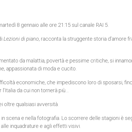
artedì 8 gennaio alle ore 21:15 sul canale RAI 5.
di
Lezioni di piano
, racconta la struggente storia d’amore fra
rmentato da malattia, povertà e pessime critiche, si innamo
ne, appassionata di moda e cucito.
ifficoltà economiche, che impediscono loro di sposarsi, fin
l’Italia da cui non tornerà più…
 oltre qualsiasi avversità.
 scena e nella fotografia. Lo scorrere delle stagioni è se
le inquadrature e agli effetti visivi.