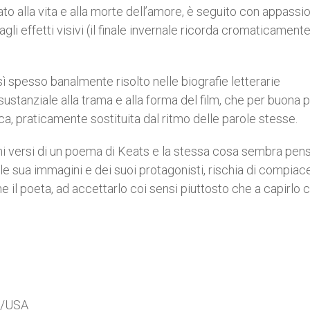
ato alla vita e alla morte dell’amore, è seguito con appassi
agli effetti visivi (il finale invernale ricorda cromaticament
sì spesso banalmente risolto nelle biografie letterarie
ustanziale alla trama e alla forma del film, che per buona 
a, praticamente sostituita dal ritmo delle parole stesse.
rimi versi di un poema di Keats e la stessa cosa sembra pens
e sua immagini e dei suoi protagonisti, rischia di compiace
e il poeta, ad accettarlo coi sensi piuttosto che a capirlo c
A/USA