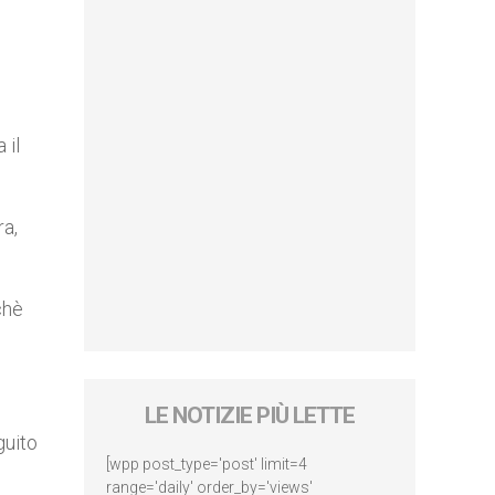
 il
ra,
chè
LE NOTIZIE PIÙ LETTE
guito
[wpp post_type='post' limit=4
range='daily' order_by='views'