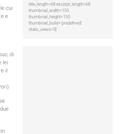
title_length=68 excerpt_length=68
le cui
thumbnail_width=150
te e
thumbnail_height=150
thumbnail_build='predefined'
stats_views=0]
suo, di
 lei
e il
ori).
ia
 due
non