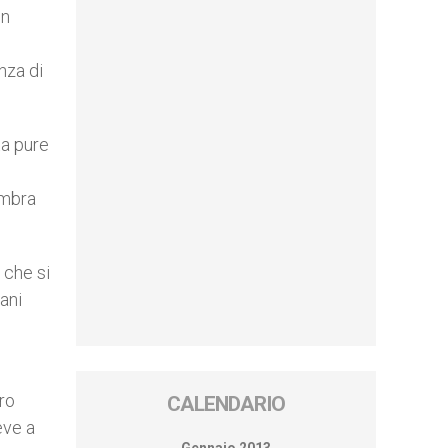
in
nza di
ta pure
embra
 che si
ani
oro
CALENDARIO
eve a