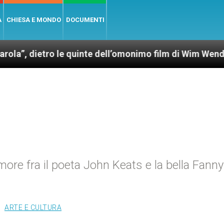
A
CHIESA E MONDO
DOCUMENTI
tro le quinte dell’omonimo film di Wim Wenders
’amore fra il poeta John Keats e la bella Fanny
ARTE E CULTURA