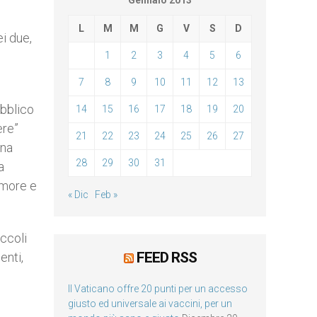
Gennaio 2013
L
M
M
G
V
S
D
i due,
1
2
3
4
5
6
7
8
9
10
11
12
13
ubblico
14
15
16
17
18
19
20
ere”
21
22
23
24
25
26
27
una
28
29
30
31
a
amore e
« Dic
Feb »
iccoli
FEED RSS
enti,
i
Il Vaticano offre 20 punti per un accesso
giusto ed universale ai vaccini, per un