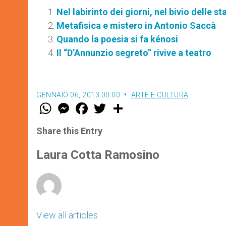
Nel labirinto dei giorni, nel bivio delle st
Metafisica e mistero in Antonio Saccà
Quando la poesia si fa kénosi
Il “D’Annunzio segreto” rivive a teatro
GENNAIO 06, 2013 00:00
ARTE E CULTURA
W
M
F
T
S
h
e
a
w
h
a
s
c
i
a
t
s
e
t
r
Share this Entry
s
e
b
t
e
A
n
o
e
p
g
o
r
Laura Cotta Ramosino
p
e
k
r
View all articles