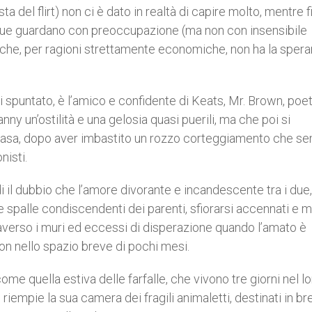
a del flirt) non ci è dato in realtà di capire molto, mentre f
ei due guardano con preoccupazione (ma non con insensibile
ni che, per ragioni strettamente economiche, non ha la spera
i spuntato, è l’amico e confidente di Keats, Mr. Brown, poe
ny un’ostilità e una gelosia quasi puerili, ma che poi si
casa, dopo aver imbastito un rozzo corteggiamento che s
nisti.
 di il dubbio che l’amore divorante e incandescente tra i due,
le spalle condiscendenti dei parenti, sfiorarsi accennati e m
traverso i muri ed eccessi di disperazione quando l’amato è
n nello spazio breve di pochi mesi.
e quella estiva delle farfalle, che vivono tre giorni nel l
riempie la sua camera dei fragili animaletti, destinati in br