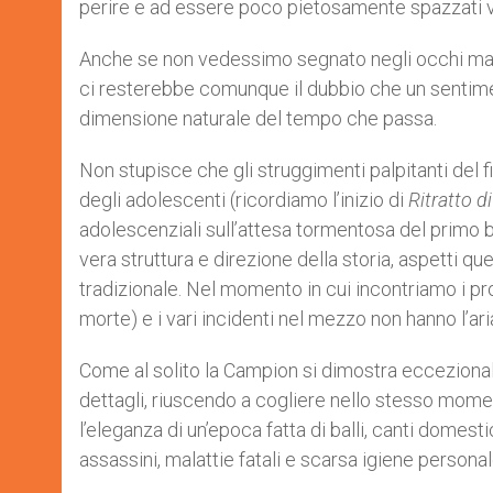
perire e ad essere poco pietosamente spazzati vi
Anche se non vedessimo segnato negli occhi malinc
ci resterebbe comunque il dubbio che un sentime
dimensione naturale del tempo che passa.
Non stupisce che gli struggimenti palpitanti del 
degli adolescenti (ricordiamo l’inizio di
Ritratto d
adolescenziali sull’attesa tormentosa del primo 
vera struttura e direzione della storia, aspetti q
tradizionale. Nel momento in cui incontriamo i p
morte) e i vari incidenti nel mezzo non hanno l’ar
Come al solito la Campion si dimostra eccezionale
dettagli, riuscendo a cogliere nello stesso moment
l’eleganza di un’epoca fatta di balli, canti domest
assassini, malattie fatali e scarsa igiene personal