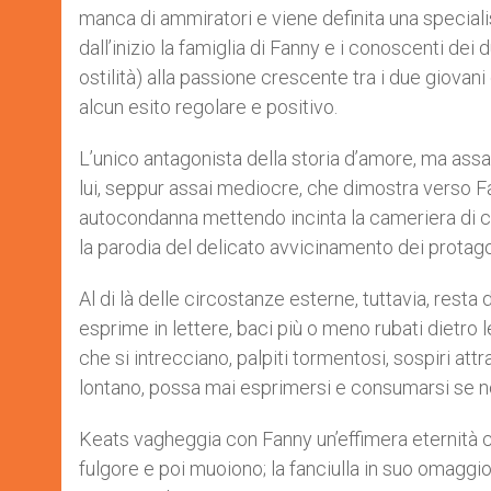
manca di ammiratori e viene definita una specialist
dall’inizio la famiglia di Fanny e i conoscenti d
ostilità) alla passione crescente tra i due giova
alcun esito regolare e positivo.
L’unico antagonista della storia d’amore, ma assa
lui, seppur assai mediocre, che dimostra verso Fan
autocondanna mettendo incinta la cameriera di 
la parodia del delicato avvicinamento dei protago
Al di là delle circostanze esterne, tuttavia, resta
esprime in lettere, baci più o meno rubati dietro 
che si intrecciano, palpiti tormentosi, sospiri at
lontano, possa mai esprimersi e consumarsi se no
Keats vagheggia con Fanny un’effimera eternità com
fulgore e poi muoiono; la fanciulla in suo omaggio 