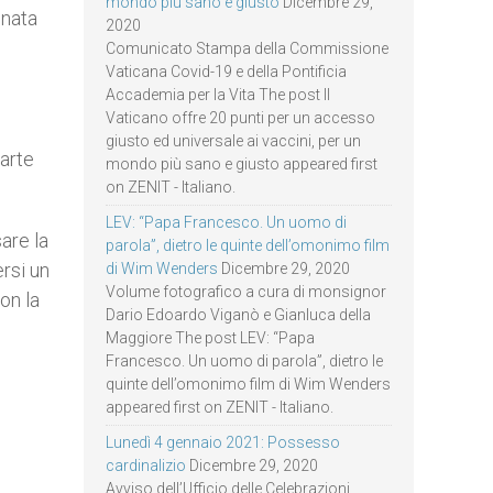
mondo più sano e giusto
Dicembre 29,
onata
2020
e
Comunicato Stampa della Commissione
Vaticana Covid-19 e della Pontificia
Accademia per la Vita The post Il
Vaticano offre 20 punti per un accesso
giusto ed universale ai vaccini, per un
parte
mondo più sano e giusto appeared first
on ZENIT - Italiano.
LEV: “Papa Francesco. Un uomo di
are la
parola”, dietro le quinte dell’omonimo film
rsi un
di Wim Wenders
Dicembre 29, 2020
Volume fotografico a cura di monsignor
on la
Dario Edoardo Viganò e Gianluca della
Maggiore The post LEV: “Papa
Francesco. Un uomo di parola”, dietro le
quinte dell’omonimo film di Wim Wenders
appeared first on ZENIT - Italiano.
Lunedì 4 gennaio 2021: Possesso
cardinalizio
Dicembre 29, 2020
Avviso dell’Ufficio delle Celebrazioni