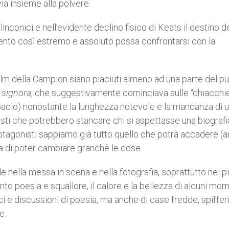
a insieme alla polvere.
onici e nell’evidente declino fisico di Keats il destino de
nto così estremo e assoluto possa confrontarsi con la
film della Campion siano piaciuti almeno ad una parte del p
i signora
, che suggestivamente cominciava sulle “chiacchi
bacio) nonostante la lunghezza notevole e la mancanza di 
uesti che potrebbero stancare chi si aspettasse una biografi
rotagonisti sappiamo già tutto quello che potrà accadere (
ia di poter cambiare granchè le cose.
 nella messa in scena e nella fotografia, soprattutto nei p
o poesia e squallore, il calore e la bellezza di alcuni mom
ici e discussioni di poesia, ma anche di case fredde, spiffer
e.