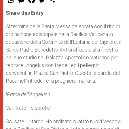
h
e
a
w
h
a
s
c
i
a
t
s
e
t
r
Share this Entry
s
e
b
t
e
A
n
o
e
p
g
o
r
Al termine della Santa Messa celebrata con il rito di
p
e
k
ordinazione episcopale nella Basilica Vaticana in
r
occasione della Solennità dell’Epifania del Signore, il
Santo Padre Benedetto XVI si affaccia alla finestra
del suo studio nel Palazzo Apostolico Vaticano per
recitare l’Angelus con i fedeli ed i pellegrini
convenuti in Piazza San Pietro. Queste le parole del
Papa nell’introdurre la preghiera mariana:
[Prima dell’Angelus:]
Cari fratelli e sorelle!
Scusate il ritardo. Ho ordinato quattro nuovi Vescovi