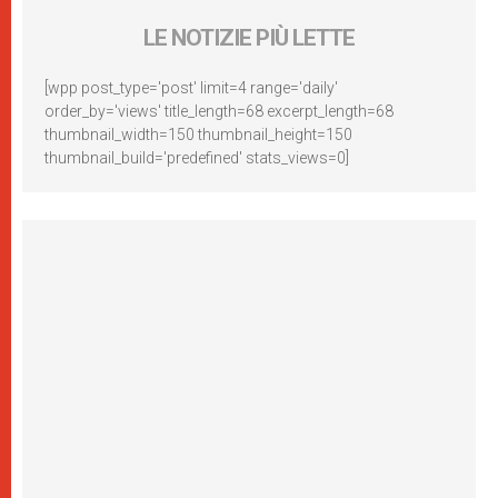
LE NOTIZIE PIÙ LETTE
[wpp post_type='post' limit=4 range='daily'
order_by='views' title_length=68 excerpt_length=68
thumbnail_width=150 thumbnail_height=150
thumbnail_build='predefined' stats_views=0]