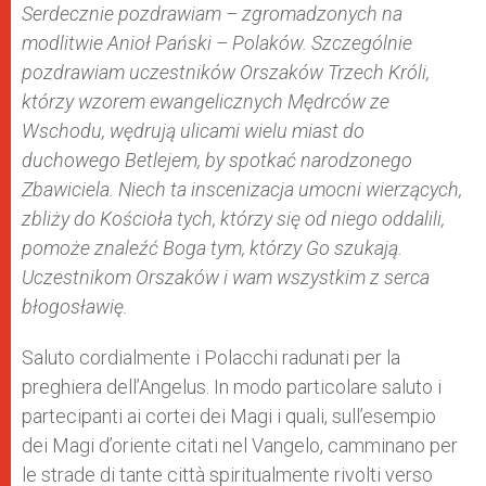
Serdecznie pozdrawiam – zgromadzonych na
modlitwie Anioł Pański – Polaków. Szczególnie
pozdrawiam uczestników Orszaków Trzech Króli,
którzy wzorem ewangelicznych Mędrców ze
Wschodu, wędrują ulicami wielu miast do
duchowego Betlejem, by spotkać narodzonego
Zbawiciela. Niech ta inscenizacja umocni wierzących,
zbliży do Kościoła tych, którzy się od niego oddalili,
pomoże znaleźć Boga tym, którzy Go szukają.
Uczestnikom Orszaków i wam wszystkim z serca
błogosławię.
Saluto cordialmente i Polacchi radunati per la
preghiera dell’Angelus. In modo particolare saluto i
partecipanti ai cortei dei Magi i quali, sull’esempio
dei Magi d’oriente citati nel Vangelo, camminano per
le strade di tante città spiritualmente rivolti verso