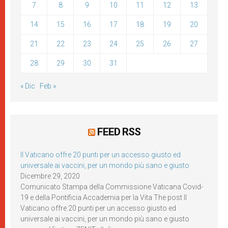
7
8
9
10
11
12
13
14
15
16
17
18
19
20
21
22
23
24
25
26
27
28
29
30
31
« Dic
Feb »
FEED RSS
Il Vaticano offre 20 punti per un accesso giusto ed
universale ai vaccini, per un mondo più sano e giusto
Dicembre 29, 2020
Comunicato Stampa della Commissione Vaticana Covid-
19 e della Pontificia Accademia per la Vita The post Il
Vaticano offre 20 punti per un accesso giusto ed
universale ai vaccini, per un mondo più sano e giusto