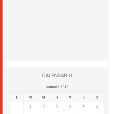
CALENDARIO
Gennaio 2013
L
M
M
G
V
S
D
1
2
3
4
5
6