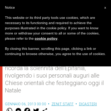
IT
Notice
x
This website or its third party tools use cookies, which are
necessary to its functioning and required to achieve the
purposes illustrated in the cookie policy. If you want to know
La luce che orienta il cammino di
more or withdraw your consent to all or some of the cookies,
please refer to the
cookie policy
.
tutti i popoli
By closing this banner, scrolling this page, clicking a link or
continuing to browse otherwise, you agree to the use of cookies.
Durante l’Angelus, Benedetto XVI
ricorda la solennità dell’Epifania,
rivolgendo i suoi personali auguri alle
Chiese orientali che festeggiano oggi il
Natale
GENNAIO 06, 2013 00:00
ZENIT STAFF
DICASTERI
W
M
F
T
S