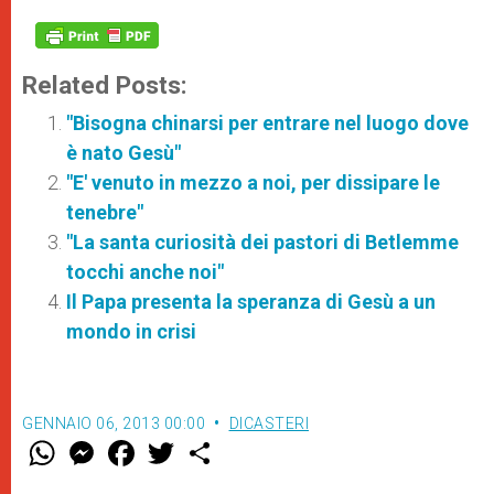
Related Posts:
"Bisogna chinarsi per entrare nel luogo dove
è nato Gesù"
"E' venuto in mezzo a noi, per dissipare le
tenebre"
"La santa curiosità dei pastori di Betlemme
tocchi anche noi"
Il Papa presenta la speranza di Gesù a un
mondo in crisi
GENNAIO 06, 2013 00:00
DICASTERI
W
M
F
T
S
h
e
a
w
h
a
s
c
i
a