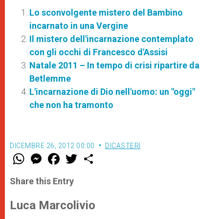
Lo sconvolgente mistero del Bambino
incarnato in una Vergine
Il mistero dell'incarnazione contemplato
con gli occhi di Francesco d'Assisi
Natale 2011 – In tempo di crisi ripartire da
Betlemme
L'incarnazione di Dio nell'uomo: un "oggi"
che non ha tramonto
DICEMBRE 26, 2012 00:00
DICASTERI
W
M
F
T
S
h
e
a
w
h
a
s
c
i
a
t
s
e
t
r
Share this Entry
s
e
b
t
e
A
n
o
e
p
g
o
r
Luca Marcolivio
p
e
k
r