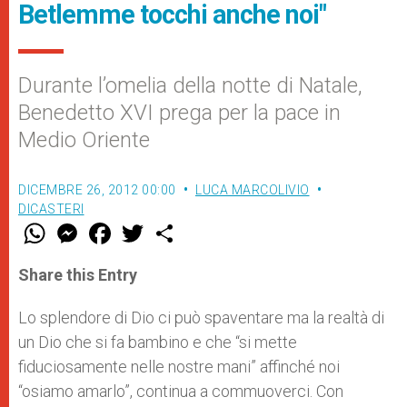
Betlemme tocchi anche noi"
Durante l’omelia della notte di Natale,
Benedetto XVI prega per la pace in
Medio Oriente
DICEMBRE 26, 2012 00:00
LUCA MARCOLIVIO
DICASTERI
W
M
F
T
S
h
e
a
w
h
a
s
c
i
a
t
s
e
t
r
Share this Entry
s
e
b
t
e
A
n
o
e
p
g
o
r
Lo splendore di Dio ci può spaventare ma la realtà di
p
e
k
un Dio che si fa bambino e che “si mette
r
fiduciosamente nelle nostre mani” affinché noi
“osiamo amarlo”, continua a commuoverci. Con