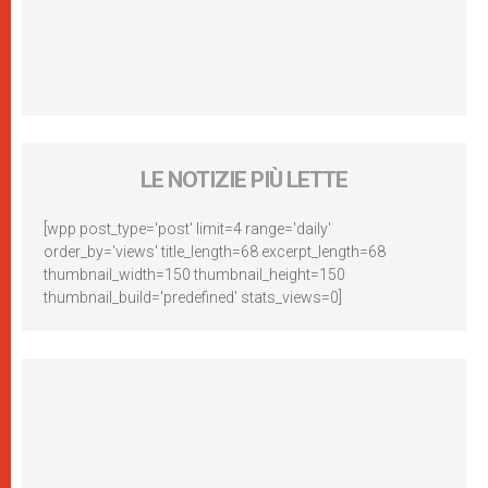
LE NOTIZIE PIÙ LETTE
[wpp post_type='post' limit=4 range='daily'
order_by='views' title_length=68 excerpt_length=68
thumbnail_width=150 thumbnail_height=150
thumbnail_build='predefined' stats_views=0]