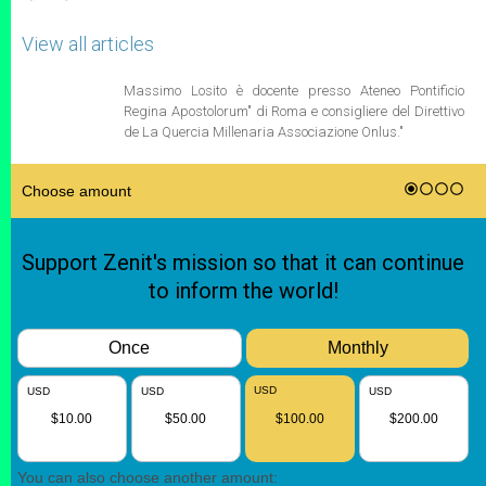
View all articles
Massimo Losito è docente presso Ateneo Pontificio
Regina Apostolorum" di Roma e consigliere del Direttivo
de La Quercia Millenaria Associazione Onlus."