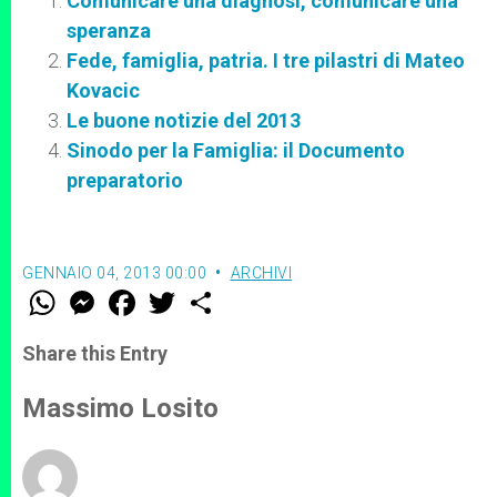
Comunicare una diagnosi, comunicare una
speranza
Fede, famiglia, patria. I tre pilastri di Mateo
Kovacic
Le buone notizie del 2013
Sinodo per la Famiglia: il Documento
preparatorio
GENNAIO 04, 2013 00:00
ARCHIVI
W
M
F
T
S
h
e
a
w
h
a
s
c
i
a
t
s
e
t
r
Share this Entry
s
e
b
t
e
A
n
o
e
p
g
o
r
Massimo Losito
p
e
k
r