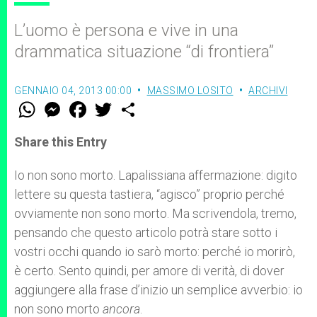
L’uomo è persona e vive in una
drammatica situazione “di frontiera”
GENNAIO 04, 2013 00:00
MASSIMO LOSITO
ARCHIVI
W
M
F
T
S
h
e
a
w
h
a
s
c
i
a
t
s
e
t
r
Share this Entry
s
e
b
t
e
A
n
o
e
p
g
o
r
Io non sono morto. Lapalissiana affermazione: digito
p
e
k
lettere su questa tastiera, “agisco” proprio perché
r
ovviamente non sono morto. Ma scrivendola, tremo,
pensando che questo articolo potrà stare sotto i
vostri occhi quando io sarò morto: perché io morirò,
è certo. Sento quindi, per amore di verità, di dover
aggiungere alla frase d’inizio un semplice avverbio: io
non sono morto
ancora
.