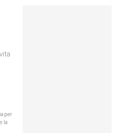
vita
ia per
e la