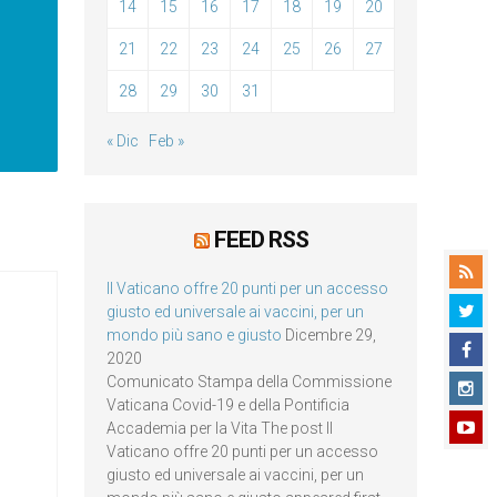
14
15
16
17
18
19
20
21
22
23
24
25
26
27
28
29
30
31
« Dic
Feb »
FEED RSS
Il Vaticano offre 20 punti per un accesso
giusto ed universale ai vaccini, per un
mondo più sano e giusto
Dicembre 29,
2020
Comunicato Stampa della Commissione
Vaticana Covid-19 e della Pontificia
Accademia per la Vita The post Il
Vaticano offre 20 punti per un accesso
giusto ed universale ai vaccini, per un