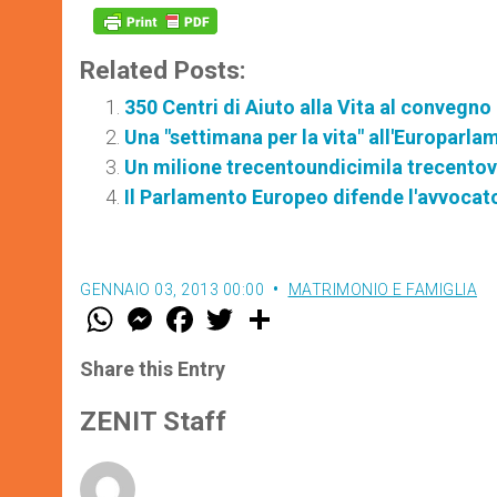
Related Posts:
350 Centri di Aiuto alla Vita al convegno 
Una "settimana per la vita" all'Europarl
Un milione trecentoundicimila trecentov
Il Parlamento Europeo difende l'avvocato
GENNAIO 03, 2013 00:00
MATRIMONIO E FAMIGLIA
W
M
F
T
S
h
e
a
w
h
a
s
c
i
a
t
s
e
t
r
Share this Entry
s
e
b
t
e
A
n
o
e
p
g
o
r
ZENIT Staff
p
e
k
r