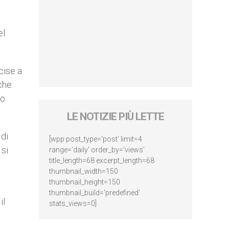
el
cise a
 che
io
LE NOTIZIE PIÙ LETTE
 di
[wpp post_type='post' limit=4
 si
range='daily' order_by='views'
title_length=68 excerpt_length=68
thumbnail_width=150
thumbnail_height=150
thumbnail_build='predefined'
il
stats_views=0]