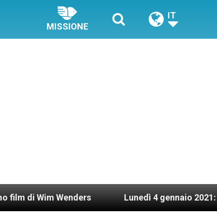
IT
MISSIONE
Wim Wenders
Lunedì 4 gennaio 2021: Possesso c