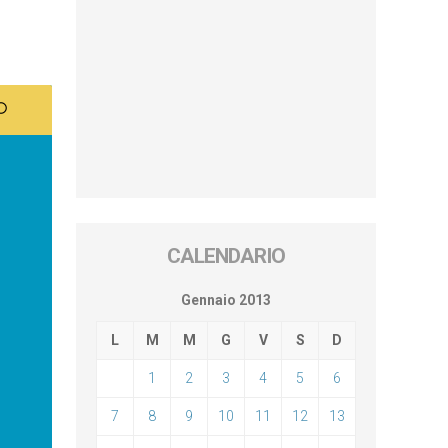
CALENDARIO
Gennaio 2013
L
M
M
G
V
S
D
1
2
3
4
5
6
7
8
9
10
11
12
13