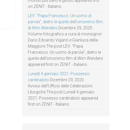
mondo più sano e giusto appeared first
on ZENIT - Italiano.
LEV: “Papa Francesco. Un uomo di
parola”, dietro le quinte dell’omonimo film
di Wim Wenders
Dicembre 29, 2020
Volume fotografico a cura di monsignor
Dario Edoardo Viganò e Gianluca della
Maggiore The post LEV: “Papa
Francesco. Un uomo di parola”, dietro le
quinte dell’omonimo film di Wim Wenders
appeared first on ZENIT - Italiano.
Lunedì 4 gennaio 2021: Possesso
cardinalizio
Dicembre 29, 2020
Avviso dell’Ufficio delle Celebrazioni
Liturgiche The post Lunedì 4 gennaio
2021: Possesso cardinalizio appeared
first on ZENIT - Italiano.