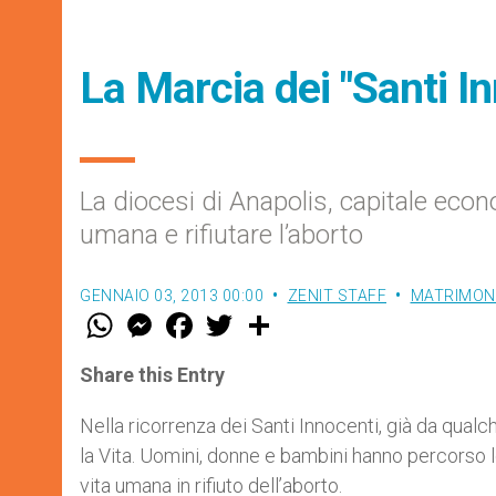
La Marcia dei "Santi In
La diocesi di Anapolis, capitale econo
umana e rifiutare l’aborto
GENNAIO 03, 2013 00:00
ZENIT STAFF
MATRIMONI
W
M
F
T
S
h
e
a
w
h
a
s
c
i
a
t
s
e
t
r
Share this Entry
s
e
b
t
e
A
n
o
e
p
g
o
r
Nella ricorrenza dei Santi Innocenti, già da qual
p
e
k
la Vita. Uomini, donne e bambini hanno percorso l
r
vita umana in rifiuto dell’aborto.