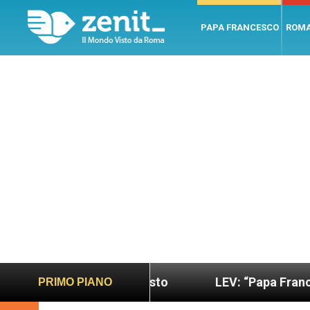
PAPA FRANCESCO
ROM
o più sano e giusto
LEV: “Papa Francesco. Un uo
PRIMO PIANO