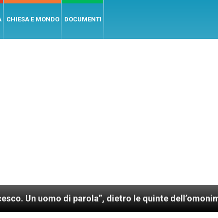
A
CHIESA E MONDO
DOCUMENTI
mo di parola”, dietro le quinte dell’omonimo film di 