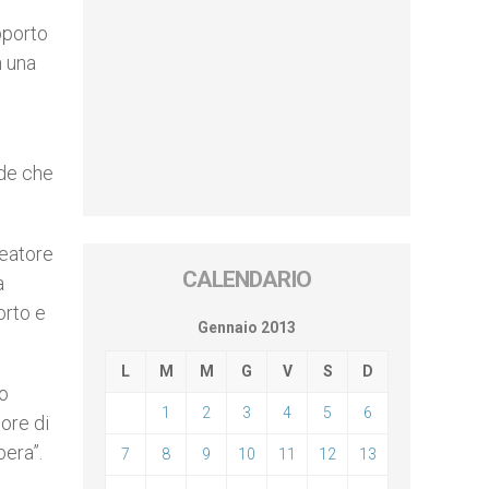
pporto
n una
ide che
deatore
CALENDARIO
a
orto e
Gennaio 2013
L
M
M
G
V
S
D
io
1
2
3
4
5
6
more di
bera”.
7
8
9
10
11
12
13