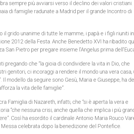
 sempre più avviarsi verso il declino dei valori cristiani.
a di famiglie radunate a Madrid per il grande Incontro di
 il grido unanime di tutte le mamme, i papà e i figli riuniti i
izione 2012 della Festa. Anche Benedetto XVI ha ribadito q
 San Pietro per pregare insieme l’Angelus prima dell’Euca
ti pregando che “la gioia di condividere la vita in Dio, che
ri genitori, ci incoraggi a rendere il mondo una vera casa,
”. Il modello da seguire sono Gesù, Maria e Giuseppe, ha det
forza la vita delle famiglie”.
a Famiglia di Nazareth, infatti, che “si è aperta la vera e
oria “che nessuna crisi, anche quella che implica i più gran
pere”. Così ha esordito il cardinale Antonio Maria Rouco Vare
e Messa celebrata dopo la benedizione del Pontefice.