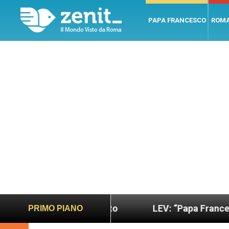
PAPA FRANCESCO
ROM
iù sano e giusto
LEV: “Papa Francesco. Un uomo
PRIMO PIANO