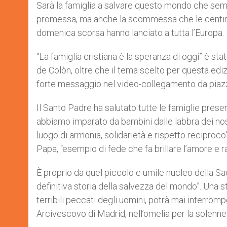
p
g
o
r
Sarà la famiglia a salvare questo mondo che sembra
p
e
k
promessa, ma anche la scommessa che le centinai
r
domenica scorsa hanno lanciato a tutta l’Europa.
“La famiglia cristiana è la speranza di oggi” è stato
de Colòn, oltre che il tema scelto per questa ed
forte messaggio nel video-collegamento da piazza
Il Santo Padre ha salutato tutte le famiglie presen
abbiamo imparato da bambini dalle labbra dei nost
luogo di armonia, solidarietà e rispetto reciproco
Papa, “esempio di fede che fa brillare l’amore e raf
È proprio da quel piccolo e umile nucleo della Sacr
definitiva storia della salvezza del mondo”. Una st
terribili peccati degli uomini, potrà mai interrom
Arcivescovo di Madrid, nell’omelia per la solenn