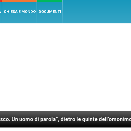
A
CHIESA E MONDO
DOCUMENTI
 di parola”, dietro le quinte dell’omonimo film di Wi