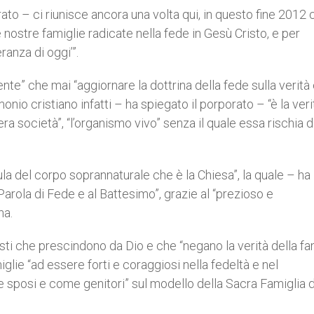
rato – ci riunisce ancora una volta qui, in questo fine 2012 
e nostre famiglie radicate nella fede in Gesù Cristo, e per
ranza di oggi’”.
te” che mai “aggiornare la dottrina della fede sulla verità
onio cristiano infatti – ha spiegato il porporato – “è la veri
tera società”, “l’organismo vivo” senza il quale essa rischia d
llula del corpo soprannaturale che è la Chiesa”, la quale – ha
 Parola di Fede e al Battesimo”, grazie al “prezioso e
na.
sti che prescindono da Dio e che “negano la verità della fa
iglie “ad essere forti e coraggiosi nella fedeltà e nel
posi e come genitori” sul modello della Sacra Famiglia d