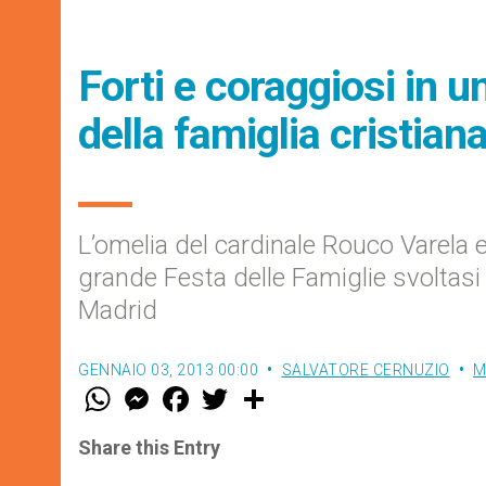
Forti e coraggiosi in 
della famiglia cristian
L’omelia del cardinale Rouco Varela e
grande Festa delle Famiglie svoltas
Madrid
GENNAIO 03, 2013 00:00
SALVATORE CERNUZIO
M
W
M
F
T
S
h
e
a
w
h
a
s
c
i
a
t
s
e
t
r
Share this Entry
s
e
b
t
e
A
n
o
e