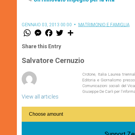
GENNAIO 03, 2013 00:00
MATRIMONIO E FAMIGLIA
W
M
F
T
S
h
e
a
w
h
a
s
c
i
a
t
s
e
t
r
Share this Entry
s
e
b
t
e
A
n
o
e
p
g
o
r
Salvatore Cernuzio
p
e
k
r
Crotone, Italia Laurea trienn
Editoria e Giornalismo presso
Comunicazioni sociali del Vica
Giuseppe De Carli per l'inform
View all articles