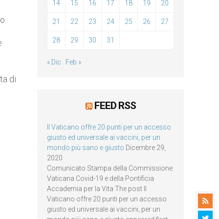
14
15
16
17
18
19
20
o.
21
22
23
24
25
26
27
28
29
30
31
è
« Dic
Feb »
ta di
FEED RSS
Il Vaticano offre 20 punti per un accesso
giusto ed universale ai vaccini, per un
mondo più sano e giusto
Dicembre 29,
2020
Comunicato Stampa della Commissione
Vaticana Covid-19 e della Pontificia
Accademia per la Vita The post Il
Vaticano offre 20 punti per un accesso
giusto ed universale ai vaccini, per un