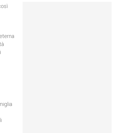
così
 eterna
tà
i
miglia
i