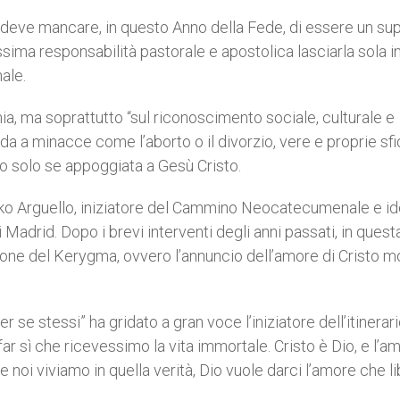
n deve mancare, in questo Anno della Fede, di essere un su
sima responsabilità pastorale e apostolica lasciarla sola i
ale.
omia, ma soprattutto “sul riconoscimento sociale, culturale e
rada a minacce come l’aborto o il divorzio, vere e proprie sf
no solo se appoggiata a Gesù Cristo.
Kiko Arguello, iniziatore del Cammino Neocatecumenale e i
 Madrid. Dopo i brevi interventi degli anni passati, in quest
zione del Kerygma, ovvero l’annuncio dell’amore di Cristo m
er se stessi” ha gridato a gran voce l’iniziatore dell’itinerar
ar sì che ricevessimo la vita immortale. Cristo è Dio, e l’a
 noi viviamo in quella verità, Dio vuole darci l’amore che li