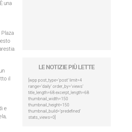
 È una
n Plaza
uesto
restia.
LE NOTIZIE PIÙ LETTE
 un
to il
[wpp post_type='post' limit=4
range='daily' order_by='views'
title_length=68 excerpt_length=68
thumbnail_width=150
thumbnail_height=150
di e
thumbnail_build='predefined'
la,
stats_views=0]