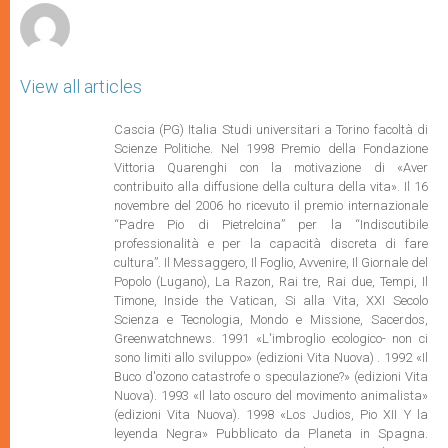
View all articles
Cascia (PG) Italia Studi universitari a Torino facoltà di
Scienze Politiche. Nel 1998 Premio della Fondazione
Vittoria Quarenghi con la motivazione di «Aver
contribuito alla diffusione della cultura della vita». Il 16
novembre del 2006 ho ricevuto il premio internazionale
“Padre Pio di Pietrelcina” per la “Indiscutibile
professionalità e per la capacità discreta di fare
cultura”. Il Messaggero, Il Foglio, Avvenire, Il Giornale del
Popolo (Lugano), La Razon, Rai tre, Rai due, Tempi, Il
Timone, Inside the Vatican, Si alla Vita, XXI Secolo
Scienza e Tecnologia, Mondo e Missione, Sacerdos,
Greenwatchnews. 1991 «L'imbroglio ecologico- non ci
sono limiti allo sviluppo» (edizioni Vita Nuova) . 1992 «Il
Buco d'ozono catastrofe o speculazione?» (edizioni Vita
Nuova). 1993 «Il lato oscuro del movimento animalista»
(edizioni Vita Nuova). 1998 «Los Judios, Pio XII Y la
leyenda Negra» Pubblicato da Planeta in Spagna.