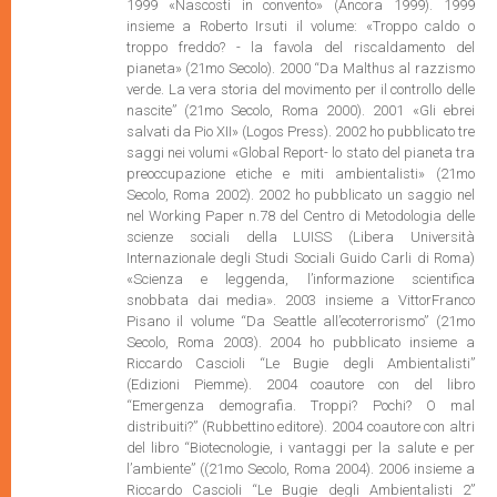
1999 «Nascosti in convento» (Ancora 1999). 1999
insieme a Roberto Irsuti il volume: «Troppo caldo o
troppo freddo? - la favola del riscaldamento del
pianeta» (21mo Secolo). 2000 “Da Malthus al razzismo
verde. La vera storia del movimento per il controllo delle
nascite” (21mo Secolo, Roma 2000). 2001 «Gli ebrei
salvati da Pio XII» (Logos Press). 2002 ho pubblicato tre
saggi nei volumi «Global Report- lo stato del pianeta tra
preoccupazione etiche e miti ambientalisti» (21mo
Secolo, Roma 2002). 2002 ho pubblicato un saggio nel
nel Working Paper n.78 del Centro di Metodologia delle
scienze sociali della LUISS (Libera Università
Internazionale degli Studi Sociali Guido Carli di Roma)
«Scienza e leggenda, l’informazione scientifica
snobbata dai media». 2003 insieme a VittorFranco
Pisano il volume “Da Seattle all’ecoterrorismo” (21mo
Secolo, Roma 2003). 2004 ho pubblicato insieme a
Riccardo Cascioli “Le Bugie degli Ambientalisti”
(Edizioni Piemme). 2004 coautore con del libro
“Emergenza demografia. Troppi? Pochi? O mal
distribuiti?” (Rubbettino editore). 2004 coautore con altri
del libro “Biotecnologie, i vantaggi per la salute e per
l’ambiente” ((21mo Secolo, Roma 2004). 2006 insieme a
Riccardo Cascioli “Le Bugie degli Ambientalisti 2”