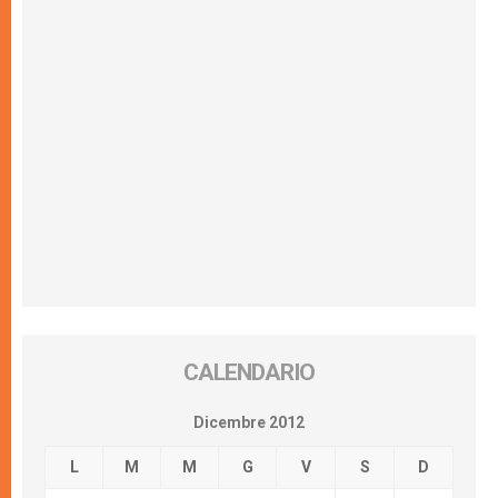
CALENDARIO
Dicembre 2012
L
M
M
G
V
S
D