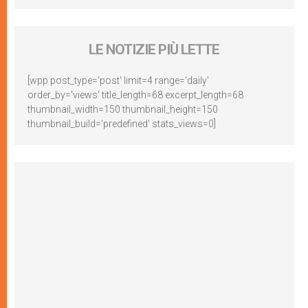
LE NOTIZIE PIÙ LETTE
[wpp post_type='post' limit=4 range='daily'
order_by='views' title_length=68 excerpt_length=68
thumbnail_width=150 thumbnail_height=150
thumbnail_build='predefined' stats_views=0]