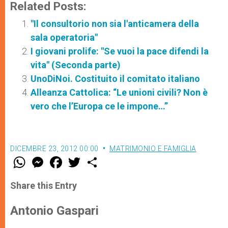
Related Posts:
"Il consultorio non sia l'anticamera della
sala operatoria"
I giovani prolife: "Se vuoi la pace difendi la
vita" (Seconda parte)
UnoDiNoi. Costituito il comitato italiano
Alleanza Cattolica: “Le unioni civili? Non è
vero che l’Europa ce le impone…”
DICEMBRE 23, 2012 00:00
MATRIMONIO E FAMIGLIA
W
M
F
T
S
h
e
a
w
h
a
s
c
i
a
t
s
e
t
r
Share this Entry
s
e
b
t
e
A
n
o
e
p
g
o
r
Antonio Gaspari
p
e
k
r