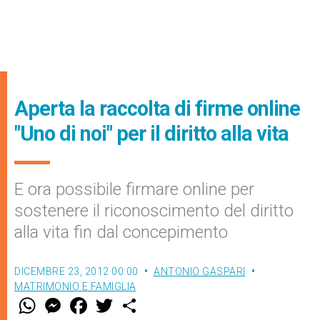
Aperta la raccolta di firme online
"Uno di noi" per il diritto alla vita
E ora possibile firmare online per
sostenere il riconoscimento del diritto
alla vita fin dal concepimento
DICEMBRE 23, 2012 00:00
ANTONIO GASPARI
MATRIMONIO E FAMIGLIA
W
M
F
T
S
h
e
a
w
h