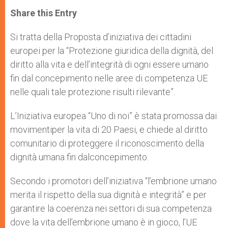
a
s
c
i
a
t
s
e
t
r
Share this Entry
s
e
b
t
e
A
n
o
e
p
g
o
r
Si tratta della Proposta d’iniziativa dei cittadini
p
e
k
europei per la “Protezione giuridica della dignità, del
r
diritto alla vita e dell’integrità di ogni essere umano
fin dal concepimento nelle aree di competenza UE
nelle quali tale protezione risulti rilevante”.
L’Iniziativa europea “Uno di noi” è stata promossa dai
movimentiper la vita di 20 Paesi, e chiede al diritto
comunitario di proteggere il riconoscimento della
dignità umana fin dalconcepimento.
Secondo i promotori dell’iniziativa “l’embrione umano
merita il rispetto della sua dignità e integrità” e per
garantire la coerenza nei settori di sua competenza
dove la vita dell’embrione umano è in gioco, l’UE