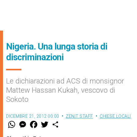
Nigeria. Una lunga storia di
discriminazioni
Le dichiarazioni ad ACS di monsignor
Mattew Hassan Kukah, vescovo di
Sokoto
DICEMBRE 21, 2012 00:00
ZENIT STAFF
CHIESE LOCALI
W
M
F
T
S
h
e
a
w
h
a
s
c
i
a
t
s
e
t
r