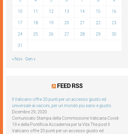
3
4
5
6
7
8
9
10
11
12
13
14
15
16
17
18
19
20
21
22
23
24
25
26
27
28
29
30
31
« Nov
Gen »
FEED RSS
Il Vaticano offre 20 punti per un accesso giusto ed
universale ai vaccini, per un mondo più sano e giusto
Dicembre 29, 2020
Comunicato Stampa della Commissione Vaticana Covid-
19 e della Pontificia Accademia per la Vita The post Il
Vaticano offre 20 punti per un accesso giusto ed