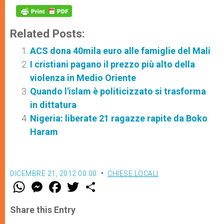
Related Posts:
ACS dona 40mila euro alle famiglie del Mali
I cristiani pagano il prezzo più alto della
violenza in Medio Oriente
Quando l'islam è politicizzato si trasforma
in dittatura
Nigeria: liberate 21 ragazze rapite da Boko
Haram
DICEMBRE 21, 2012 00:00
CHIESE LOCALI
W
M
F
T
S
h
e
a
w
h
a
s
c
i
a
t
s
e
t
r
Share this Entry
s
e
b
t
e
A
n
o
e