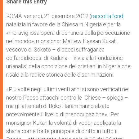
Share this Entry
s
e
b
t
e
A
n
o
e
p
g
o
r
ROMA, venerdì, 21 dicembre 2012 (
raccolta fondi
p
e
k
natalizia in favore della Chiesa in Nigeria e per la
r
«meravigliosa opera di denuncia della persecuzione
nel mondo», monsignor Mattew Hassan Kukah,
vescovo di Sokoto – diocesi suffraganea
dell’arcidiocesi di Kaduna – invia alla Fondazione
un’analisi della condizione dei cristiani in Nigeria che
risale alla radice storica delle discriminazioni.
«Più volte negli ultimi venti anni si sono verificati nel
nostro Paese attacchi contro le Chiese – spiega –
ma gli attentati di Boko Haram hanno alzato
notevolmente il livello di preoccupazione». Per
monsignor Kukah la volontà di veder applicata la
sharia come fonte principale di diritto in tutto il