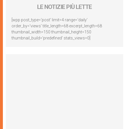
LE NOTIZIE PIÙ LETTE
[wpp post_type='post' limit=4 range='daily'
order_by='views' title_length=68 excerpt_length=68
thumbnail_width=150 thumbnail_height=150
thumbnail_build='predefined' stats_views=0]