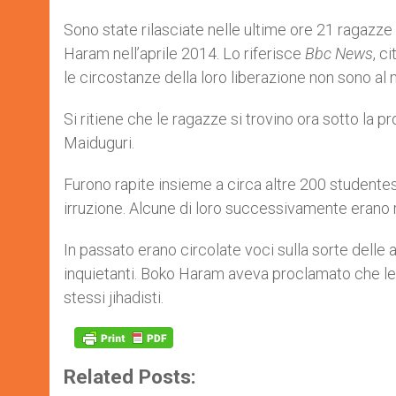
A
n
o
e
p
g
o
r
Sono state rilasciate nelle ultime ore 21 ragazze 
p
e
k
Haram nell’aprile 2014. Lo riferisce
Bbc News
, c
r
le circostanze della loro liberazione non sono a
Si ritiene che le ragazze si trovino ora sotto la pr
Maiduguri.
Furono rapite insieme a circa altre 200 studentes
irruzione. Alcune di loro successivamente erano r
In passato erano circolate voci sulla sorte delle 
inquietanti. Boko Haram aveva proclamato che le 
stessi jihadisti.
Related Posts: