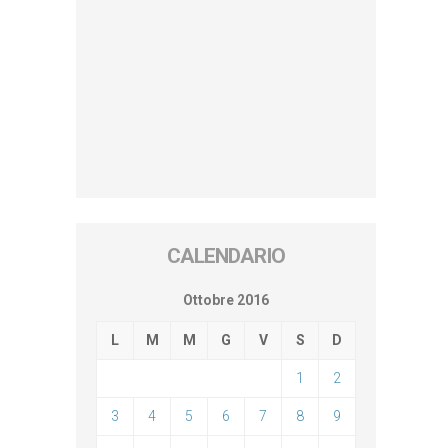
CALENDARIO
Ottobre 2016
L
M
M
G
V
S
D
1
2
3
4
5
6
7
8
9