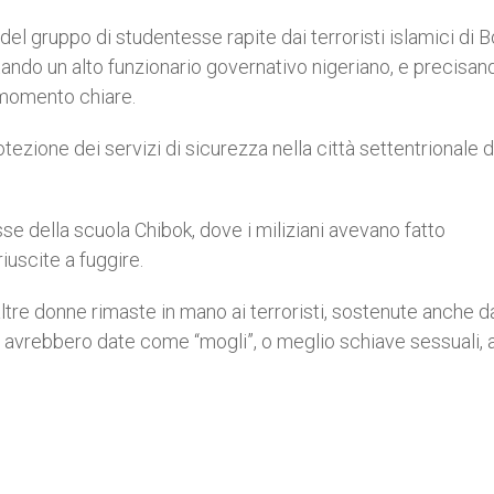
del gruppo di studentesse rapite dai terroristi islamici di 
itando un alto funzionario governativo nigeriano, e precisa
l momento chiare.
otezione dei servizi di sicurezza nella città settentrionale d
se della scuola Chibok, dove i miliziani avevano fatto
iuscite a fuggire.
altre donne rimaste in mano ai terroristi, sostenute anche d
avrebbero date come “mogli”, o meglio schiave sessuali, a