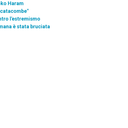
Boko Haram
le catacombe"
ntro l'estremismo
mana è stata bruciata