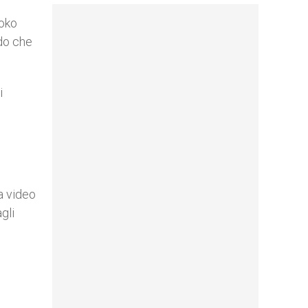
Boko
ndo che
i
a video
gli