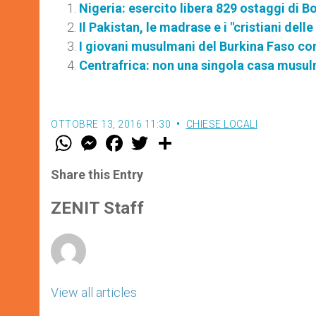
Nigeria: esercito libera 829 ostaggi di 
Il Pakistan, le madrase e i "cristiani del
I giovani musulmani del Burkina Faso co
Centrafrica: non una singola casa musul
OTTOBRE 13, 2016 11:30
CHIESE LOCALI
W
M
F
T
S
h
e
a
w
h
a
s
c
i
a
t
s
e
t
r
Share this Entry
s
e
b
t
e
A
n
o
e
p
g
o
r
ZENIT Staff
p
e
k
r
View all articles