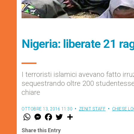
Nigeria: liberate 21 r
I terroristi islamici avevano fatto irr
sequestrando oltre 200 studentesse.
chiare
OTTOBRE 13, 2016 11:30
ZENIT STAFF
CHIESE LO
W
M
F
T
S
h
e
a
w
h
a
s
c
i
a
t
s
e
t
r
Share this Entry
s
e
b
t
e