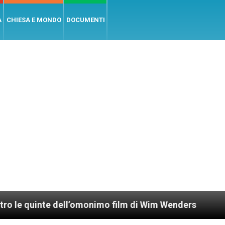
A
CHIESA E MONDO
DOCUMENTI
ell’omonimo film di Wim Wenders
Lunedì 4 genna