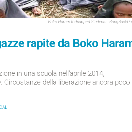
Boko Haram Kidnapped Students - BringBackOu
agazze rapite da Boko Hara
uzione in una scuola nell’aprile 2014,
 Circostanze della liberazione ancora poco
CALI