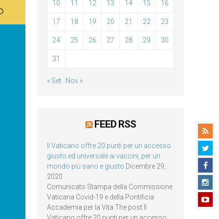
10
11
12
13
14
15
16
17
18
19
20
21
22
23
24
25
26
27
28
29
30
31
« Set
Nov »
FEED RSS
Il Vaticano offre 20 punti per un accesso
giusto ed universale ai vaccini, per un
mondo più sano e giusto
Dicembre 29,
2020
Comunicato Stampa della Commissione
Vaticana Covid-19 e della Pontificia
Accademia per la Vita The post Il
Vaticano offre 20 punti per un accesso