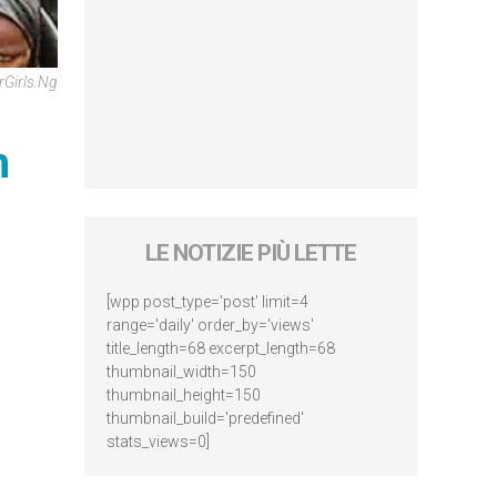
rGirls.ng
m
LE NOTIZIE PIÙ LETTE
[wpp post_type='post' limit=4
range='daily' order_by='views'
title_length=68 excerpt_length=68
thumbnail_width=150
thumbnail_height=150
thumbnail_build='predefined'
stats_views=0]