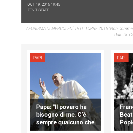
OCT 19, 2016 19:45
ZENIT STAFF
AFORISMA DI MERCOLEDÌ 19 OTTOBRE 2016 "Non Commettiamo 
Dato Un Gi
PAPI
PAPI
Papa: "Il povero ha
Fran
bisogno di me. C’è
Beat
sempre qualcuno che
Popi
ha fame e sete"