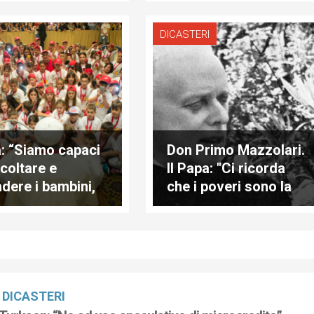
viviamo e lavoriamo”
DICASTERI
: “Siamo capaci
Don Primo Mazzolari.
scoltare e
Il Papa: "Ci ricorda
ndere i bambini,
che i poveri sono la
are con loro e
ricchezza della
loro?”
Chiesa"
DICASTERI