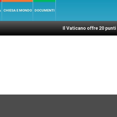
A
CHIESA E MONDO
DOCUMENTI
Il Vaticano offre 20 punti per un accesso 
6