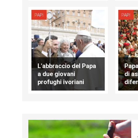
PAPI
PAPI
L'abbraccio del Papa
Papa
a due giovani
di a
profughi ivoriani
dife
preg
per 