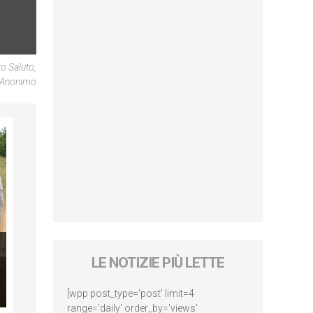
o Saluto,
 Anonimo
LE NOTIZIE PIÙ LETTE
[wpp post_type='post' limit=4
range='daily' order_by='views'