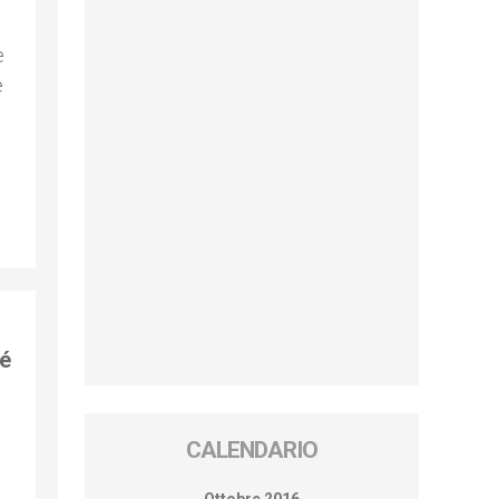
e
e
né
CALENDARIO