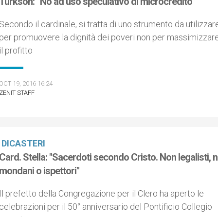
Turkson: “No ad uso speculativo di microcredito”
Secondo il cardinale, si tratta di uno strumento da utilizzar
per promuovere la dignità dei poveri non per massimizzar
il profitto
OCT 19, 2016 16:24
ZENIT STAFF
DICASTERI
Card. Stella: "Sacerdoti secondo Cristo. Non legalisti, 
mondani o ispettori"
Il prefetto della Congregazione per il Clero ha aperto le
celebrazioni per il 50° anniversario del Pontificio Collegio