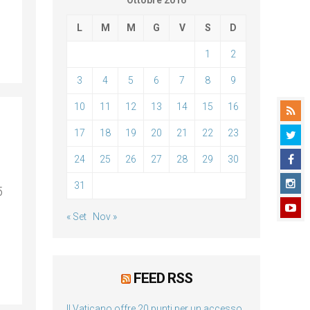
Ottobre 2016
L
M
M
G
V
S
D
1
2
3
4
5
6
7
8
9
10
11
12
13
14
15
16
17
18
19
20
21
22
23
24
25
26
27
28
29
30
31
5
« Set
Nov »
FEED RSS
Il Vaticano offre 20 punti per un accesso