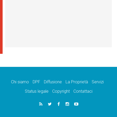
Chi siamo
DPF
Diffusione
La Proprietà
Servizi
Status legale
Copyright
Contattaci