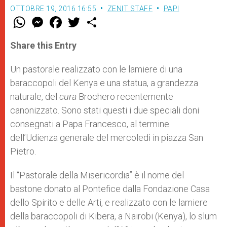
OTTOBRE 19, 2016 16:55
ZENIT STAFF
PAPI
W
M
F
T
S
h
e
a
w
h
a
s
c
i
a
t
s
e
t
r
Share this Entry
s
e
b
t
e
A
n
o
e
p
g
o
r
Un pastorale realizzato con le lamiere di una
p
e
k
baraccopoli del Kenya e una statua, a grandezza
r
naturale, del
cura
Brochero recentemente
canonizzato. Sono stati questi i due speciali doni
consegnati a Papa Francesco, al termine
dell’Udienza generale del mercoledì in piazza San
Pietro.
Il “
Pastorale della Misericordia” è il nome del
bastone donato al Pontefice dalla Fondazione Casa
dello Spirito e delle Arti, e realizzato con le lamiere
della baraccopoli di Kibera, a Nairobi (Kenya), lo slum