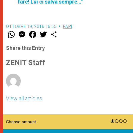
fare! Lui ci salva sempre…”
OTTOBRE 19, 2016 16:55
PAPI
W
M
F
T
S
h
e
a
w
h
a
s
c
i
a
t
s
e
t
r
Share this Entry
s
e
b
t
e
A
n
o
e
p
g
o
r
ZENIT Staff
p
e
k
r
View all articles