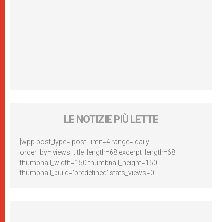
LE NOTIZIE PIÙ LETTE
[wpp post_type='post' limit=4 range='daily'
order_by='views' title_length=68 excerpt_length=68
thumbnail_width=150 thumbnail_height=150
thumbnail_build='predefined' stats_views=0]