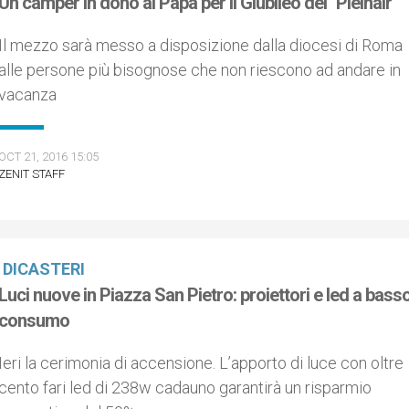
Un camper in dono al Papa per il Giubileo del "Pleinair"
Il mezzo sarà messo a disposizione dalla diocesi di Roma
alle persone più bisognose che non riescono ad andare in
vacanza
OCT 21, 2016 15:05
ZENIT STAFF
DICASTERI
Luci nuove in Piazza San Pietro: proiettori e led a bass
consumo
Ieri la cerimonia di accensione. L’apporto di luce con oltre
cento fari led di 238w cadauno garantirà un risparmio