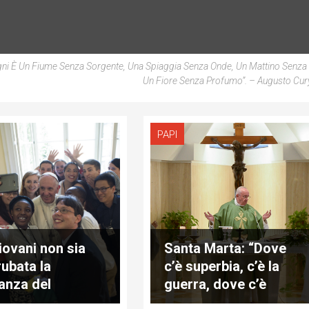
 È Un Fiume Senza Sorgente, Una Spiaggia Senza Onde, Un Mattino Senza
Un Fiore Senza Profumo”.
– Augusto Cur
PAPI
giovani non sia
Santa Marta: “Dove
rubata la
c’è superbia, c’è la
anza del
guerra, dove c’è
ani”
umiltà c’è la pace”