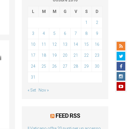
Ottobre 2016
L
M
M
G
V
S
D
1
2
3
4
5
6
7
8
9
10
11
12
13
14
15
16
17
18
19
20
21
22
23
i
24
25
26
27
28
29
30
31
e
« Set
Nov »
FEED RSS
Il Vaticano offre 20 punti per un accesso