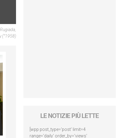
 Rugiada,
y (°1958)
LE NOTIZIE PIÙ LETTE
[wpp post_type='post' limit=4
range='daily' order_by='views'