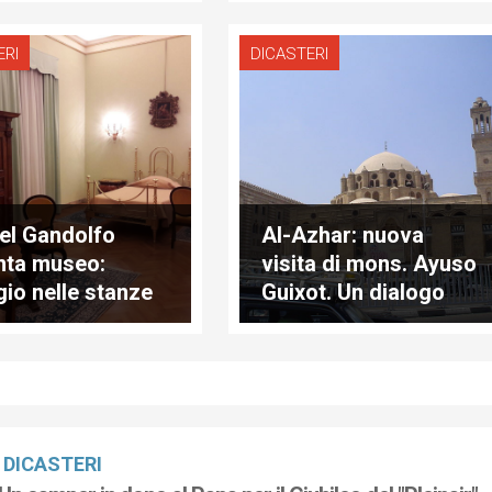
ERI
DICASTERI
el Gandolfo
Al-Azhar: nuova
nta museo:
visita di mons. Ayuso
gio nelle stanze
Guixot. Un dialogo
ete dei Papi
che va avanti
DICASTERI