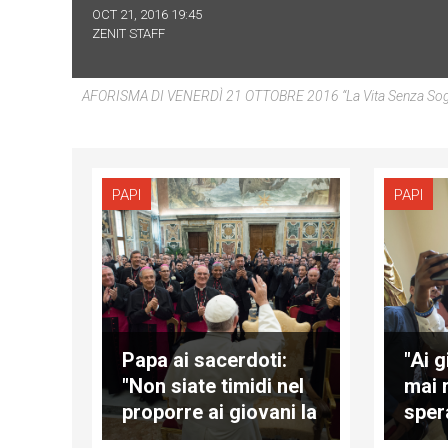
OCT 21, 2016 19:45
ZENIT STAFF
AFORISMA DI VENERDÌ 21 OTTOBRE 2016 “La Vita Senza Sogni
PAPI
PAPI
Papa ai sacerdoti:
"Ai 
"Non siate timidi nel
mai 
proporre ai giovani la
sper
via della vita
dom