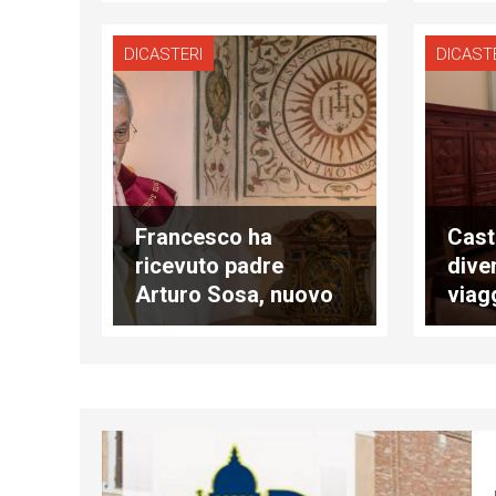
sacerdotale"
DICASTERI
DICAST
Francesco ha
Cast
ricevuto padre
dive
Arturo Sosa, nuovo
viag
Superiore dei gesuiti
segr