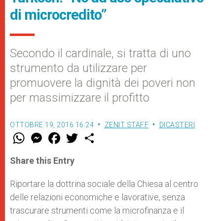
di microcredito”
Secondo il cardinale, si tratta di uno
strumento da utilizzare per
promuovere la dignità dei poveri non
per massimizzare il profitto
OTTOBRE 19, 2016 16:24
ZENIT STAFF
DICASTERI
W
M
F
T
S
h
e
a
w
h
a
s
c
i
a
t
s
e
t
r
Share this Entry
s
e
b
t
e
A
n
o
e
p
g
o
r
Riportare la dottrina sociale della Chiesa al centro
p
e
k
delle relazioni economiche e lavorative, senza
r
trascurare strumenti come la microfinanza e il