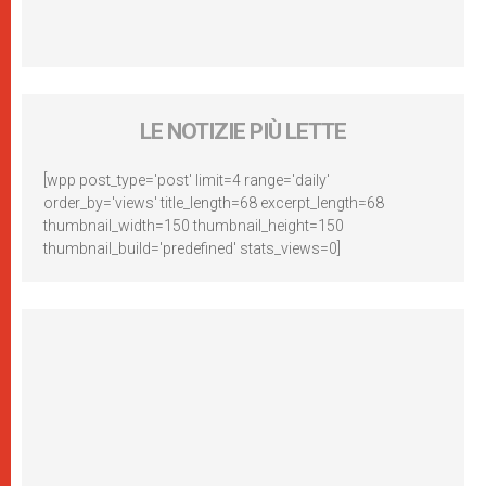
LE NOTIZIE PIÙ LETTE
[wpp post_type='post' limit=4 range='daily'
order_by='views' title_length=68 excerpt_length=68
thumbnail_width=150 thumbnail_height=150
thumbnail_build='predefined' stats_views=0]