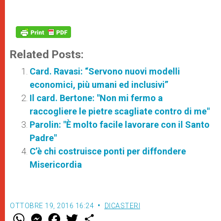
Related Posts:
Card. Ravasi: “Servono nuovi modelli
economici, più umani ed inclusivi”
Il card. Bertone: "Non mi fermo a
raccogliere le pietre scagliate contro di me"
Parolin: "È molto facile lavorare con il Santo
Padre"
C’è chi costruisce ponti per diffondere
Misericordia
OTTOBRE 19, 2016 16:24
DICASTERI
W
M
F
T
S