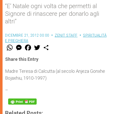
“E’ Natale ogni volta che permetti al
Signore di rinascere per donarlo agli
altri”
DICEMBRE 21, 2012 00:00
ZENIT STAFF
SPIRITUALITÀ
E PREGHIERA
W
M
F
T
S
h
e
a
w
h
a
s
c
i
a
t
s
e
t
r
Share this Entry
s
e
b
t
e
A
n
o
e
p
g
o
r
Madre Teresa di Calcutta (al secolo Anjeza Gonxhe
p
e
k
Bojaxhiu, 1910-1997)
r
–
Related Posts: