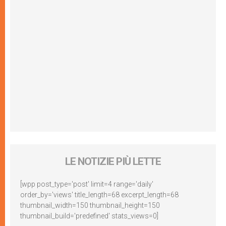
LE NOTIZIE PIÙ LETTE
[wpp post_type='post' limit=4 range='daily'
order_by='views' title_length=68 excerpt_length=68
thumbnail_width=150 thumbnail_height=150
thumbnail_build='predefined' stats_views=0]