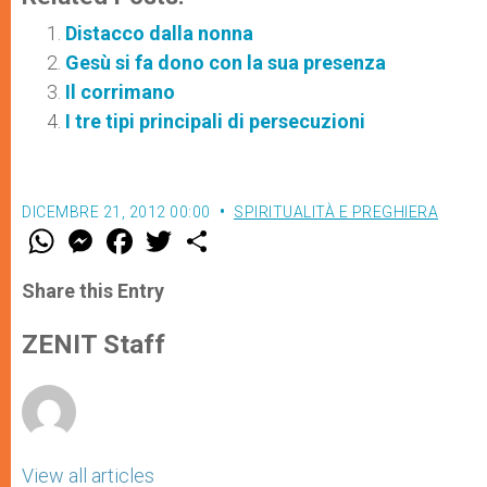
Distacco dalla nonna
Gesù si fa dono con la sua presenza
Il corrimano
I tre tipi principali di persecuzioni
DICEMBRE 21, 2012 00:00
SPIRITUALITÀ E PREGHIERA
W
M
F
T
S
h
e
a
w
h
a
s
c
i
a
t
s
e
t
r
Share this Entry
s
e
b
t
e
A
n
o
e
p
g
o
r
ZENIT Staff
p
e
k
r
View all articles